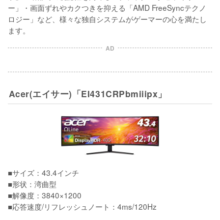
ー」・画面ずれやカクつきを抑える「AMD FreeSyncテクノ
ロジー」など、様々な独自システムがゲーマーの心を満たし
ます。
AD
Acer(エイサー)「EI431CRPbmiiipx」
■サイズ：43.4インチ

■形状：湾曲型

■解像度：3840×1200

■応答速度/リフレッシュノート：4ms/120Hz