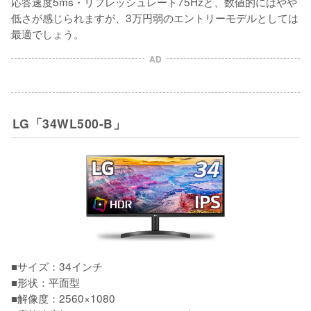
応答速度5ms・リフレッシュレート75Hzと、数値的にはやや
低さが感じられますが、3万円弱のエントリーモデルとしては
最適でしょう。
AD
LG「34WL500-B」
■サイズ：34インチ

■形状：平面型

■解像度：2560×1080
