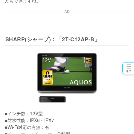
方もできますね。
AD
SHARP(シャープ)：「2T-C12AP-B」
目次
■インチ数：12V型

■防水性能：IPX6～IPX7

■Wi-Fi対応の有無：有

■チューナー：チューナー分離型
