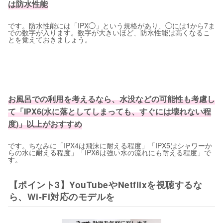
は防水性能
です。防水性能には「IPX◯」という規格があり、◯には1から7ま
での数字が入ります。数字が大きいほど、防水性能は高くなるこ
とを覚えておきましょう。
お風呂での利用を考えるなら、水没などの可能性も考慮し
て「IPX6(水に落としてしまっても、すぐには壊れない程
度)」以上がおすすめ
です。ちなみに「IPX4は飛沫に耐える程度」「IPX5はシャワーか
らの水に耐える程度」「IPX6は強い水の流れにも耐える程度」で
す。
【ポイント3】YouTubeやNetflixを視聴するな
ら、Wi-Fi対応のモデルを