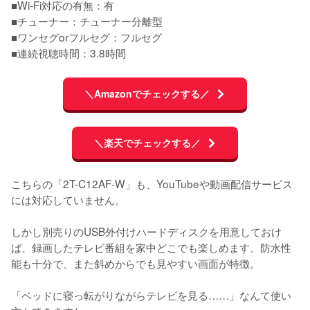
■Wi-Fi対応の有無：有

■チューナー：チューナー分離型

■ワンセグorフルセグ：フルセグ

■連続視聴時間：3.8時間
＼Amazonでチェックする／
＼楽天でチェックする／
こちらの「2T-C12AF-W」も、YouTubeや動画配信サービス
には対応していません。

しかし別売りのUSB外付けハードディスクを用意しておけ
ば、録画したテレビ番組を家中どこでも楽しめます。防水性
能も十分で、また斜めからでも見やすい画面が特徴。

「ベッドに寝っ転がりながらテレビを見る……」なんて使い