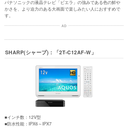
パナソニックの液晶テレビ「ビエラ」の強みである色の鮮や
かさを、より迫力のある大画面で楽しみたい人におすすめで
す。
AD
SHARP(シャープ)：「2T-C12AF-W」
■インチ数：12V型

■防水性能：IPX6～IPX7
