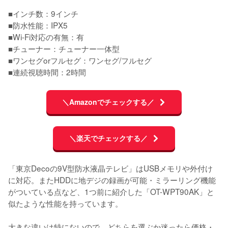
■インチ数：9インチ

■防水性能：IPX5

■Wi-Fi対応の有無：有

■チューナー：チューナー一体型

■ワンセグorフルセグ：ワンセグ/フルセグ

■連続視聴時間：2時間
＼Amazonでチェックする／
＼楽天でチェックする／
「東京Decoの9V型防水液晶テレビ」はUSBメモリや外付け
に対応。またHDDに地デジの録画が可能・ミラーリング機能
がついている点など、1つ前に紹介した「OT-WPT90AK」と
似たような性能を持っています。

大きな違いは特にないので、どちらを選ぶか迷ったら価格・