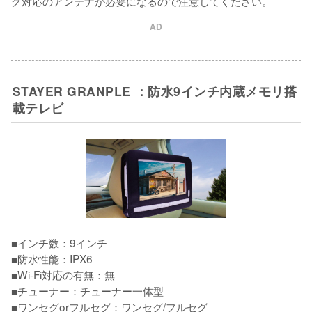
グ対応のアンテナが必要になるので注意してください。
AD
STAYER GRANPLE ：防水9インチ内蔵メモリ搭
載テレビ
■インチ数：9インチ

■防水性能：IPX6

■Wi-Fi対応の有無：無

■チューナー：チューナー一体型

■ワンセグorフルセグ：ワンセグ/フルセグ
