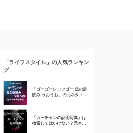
「ライフスタイル」の人気ランキン
グ
「ゴーゴーレッツゴー 魚の訓
読み うおうお」の元ネタ・本
家は？Tiktokで話題の音源は
誰の曲？
「カーチャンの証明写真」は
検索してはいけない？元ネタ
を調べてみた【TikTok】