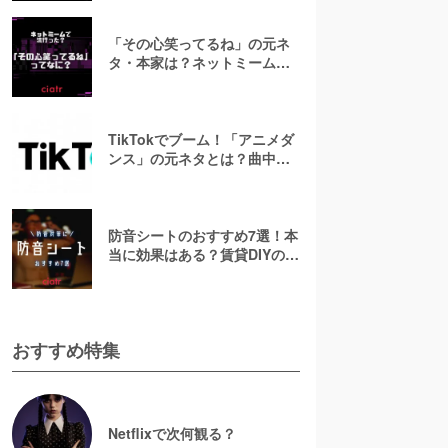
「その心笑ってるね」の元ネ
タ・本家は？ネットミームが
流行った経緯を解説
TikTokでブーム！「アニメダ
ンス」の元ネタとは？曲中の
「ロカロカ♪」も解説！
防音シートのおすすめ7選！本
当に効果はある？賃貸DIYの遮
音・吸音対策にも
おすすめ特集
Netflixで次何観る？