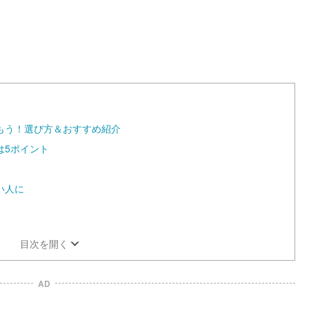
1
0
0
.
0
0
%
もう！選び方＆おすすめ紹介
は5ポイント
い人に
目次を開く
AD