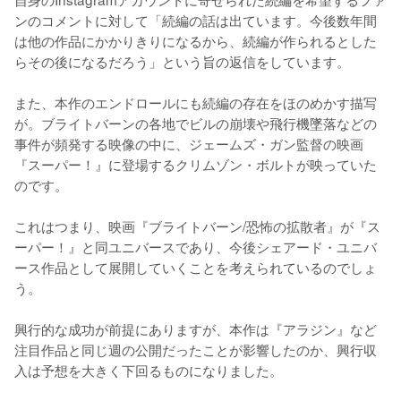
ンのコメントに対して「続編の話は出ています。今後数年間
は他の作品にかかりきりになるから、続編が作られるとした
らその後になるだろう」という旨の返信をしています。

また、本作のエンドロールにも続編の存在をほのめかす描写
が。ブライトバーンの各地でビルの崩壊や飛行機墜落などの
事件が頻発する映像の中に、ジェームズ・ガン監督の映画
『スーパー！』に登場するクリムゾン・ボルトが映っていた
のです。

これはつまり、映画『ブライトバーン/恐怖の拡散者』が『ス
ーパー！』と同ユニバースであり、今後シェアード・ユニバ
ース作品として展開していくことを考えられているのでしょ
う。

興行的な成功が前提にありますが、本作は『アラジン』など
注目作品と同じ週の公開だったことが影響したのか、興行収
入は予想を大きく下回るものになりました。
