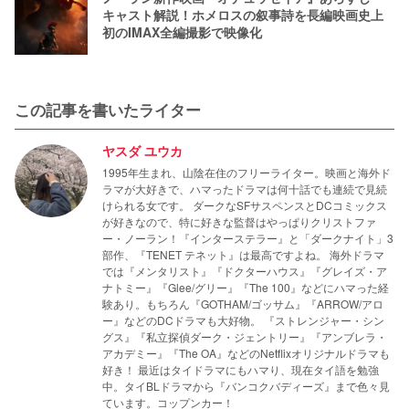
キャスト解説！ホメロスの叙事詩を長編映画史上
初のIMAX全編撮影で映像化
この記事を書いたライター
ヤスダ ユウカ
1995年生まれ、山陰在住のフリーライター。映画と海外ド
ラマが大好きで、ハマったドラマは何十話でも連続で見続
けられる女です。 ダークなSFサスペンスとDCコミックス
が好きなので、特に好きな監督はやっぱりクリストファ
ー・ノーラン！『インターステラー』と「ダークナイト」3
部作、『TENET テネット』は最高ですよね。 海外ドラマ
では『メンタリスト』『ドクターハウス』『グレイズ・ア
ナトミー』『Glee/グリー』『The 100』などにハマった経
験あり。もちろん『GOTHAM/ゴッサム』『ARROW/アロ
ー』などのDCドラマも大好物。 『ストレンジャー・シン
グス』『私立探偵ダーク・ジェントリー』『アンブレラ・
アカデミー』『The OA』などのNetflixオリジナルドラマも
好き！ 最近はタイドラマにもハマり、現在タイ語を勉強
中。タイBLドラマから『バンコクバディーズ』まで色々見
ています。コップンカー！