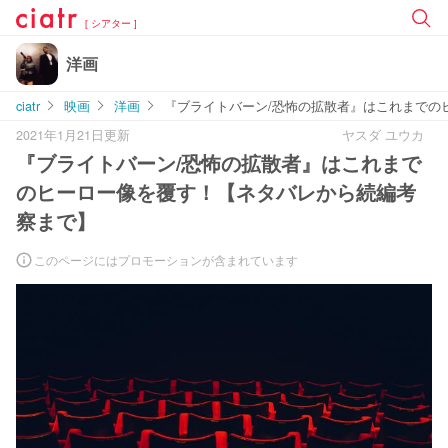
[ シアター ]
洋画
ciatr
映画
洋画
『ブライトバーン/恐怖の拡散者』はこれまでの
2021年1月21日更新
ヤスダ ユウカ
『ブライトバーン/恐怖の拡散者』はこれまで
のヒーロー像を覆す！【ネタバレから続編考
察まで】
このページにはプロモーションが含まれています