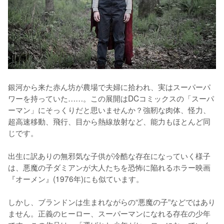
銀河から来た赤ん坊が農場で夫婦に拾われ、実はスーパーパ
ワーを持っていた……。この展開はDCコミックスの「スーパ
ーマン」にそっくりだと思いませんか？強靭な肉体、怪力、
超高速移動、飛行、目から熱線放射など、能力もほとんど同
じです。

出生に訳ありの無邪気な子供が冷酷な存在になっていく様子
は、悪魔の子ダミアンが大人たちを恐怖に陥れるホラー映画
『オーメン』(1976年)にも似ています。

しかし、ブランドンは生まれながらの“悪魔の子”などではあり
ません。正義のヒーロー、スーパーマンになれる存在の少年