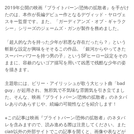
2019年公開の映画『ブライトバーン/恐怖の拡散者』を手がけ
たのは、本作が長編デビュー作となるデヴィッド・ヤロヴェ
スキー監督です。また、「ガーディアンズ・オブ・ギャラク
シー」シリーズのジェームズ・ガンが製作を務めました。

「超人的な力を持った少年が邪悪な存在だったら？」という
斬新な設定が興味をそそるこの作品。「銀河からやってきた
スーパーパワーを持つ男の子」というSFヒーロー設定をその
ままに、容赦のないゴア描写を用いて凶悪で残酷な少年の姿
を描きます。

主題歌には、ビリー・アイリッシュが歌う大ヒット曲「bad 
guy」が起用され、無邪気で不気味な雰囲気を引き立てまし
た。そんな、映画『ブライトバーン/恐怖の拡散者』のネタバ
レありのあらすじや、続編の可能性などを紹介します！

※この記事は映画『ブライトバーン/恐怖の拡散者』のネタバ
レを含みますので、読み進める際は注意してください。また
ciatr以外の外部サイトでこの記事を開くと、画像や表などが