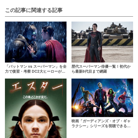
この記事に関連する記事
歴代スーパーマン俳優一覧！初代か
「バットマン vs スーパーマン」を全
ら最新8代目まで網羅
力で復習・考察 DC2大ヒーローが衝
突した理由とは？
映画「ガーディアンズ・オブ・ギャ
ラクシー」シリーズを視聴できる動
画配信サービスまとめ【無料あり】