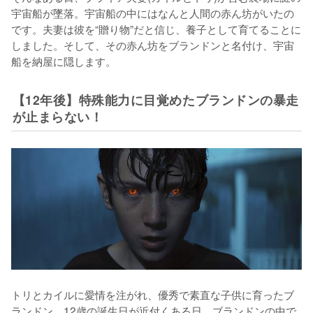
宇宙船が墜落。宇宙船の中にはなんと人間の赤ん坊がいたの
です。夫妻は彼を“贈り物”だと信じ、養子として育てることに
しました。そして、その赤ん坊をブランドンと名付け、宇宙
船を納屋に隠します。
【12年後】特殊能力に目覚めたブランドンの暴走
が止まらない！
トリとカイルに愛情を注がれ、優秀で素直な子供に育ったブ
ランドン。12歳の誕生日が近付くある日、ブランドンの中で