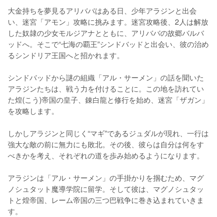
大金持ちを夢見るアリババはある日、少年アラジンと出会
い、迷宮「アモン」攻略に挑みます。迷宮攻略後、2人は解放
した奴隷の少女モルジアナとともに、アリババの故郷バルバ
ッドへ。そこで“七海の覇王”シンドバッドと出会い、彼の治め
るシンドリア王国へと招かれます。

シンドバッドから謎の組織「アル・サーメン」の話を聞いた
アラジンたちは、戦う力を付けることに。この地を訪れてい
た煌(こう)帝国の皇子、錬白龍と修行を始め、迷宮「ザガン」
を攻略します。

しかしアラジンと同じく“マギ”であるジュダルが現れ、一行は
強大な敵の前に無力にも敗北。その後、彼らは自分は何をす
べきかを考え、それぞれの道を歩み始めるようになります。

アラジンは「アル・サーメン」の手掛かりを掴むため、マグ
ノシュタット魔導学院に留学。そして彼は、マグノシュタッ
トと煌帝国、レーム帝国の三つ巴戦争に巻き込まれていきま
す。
