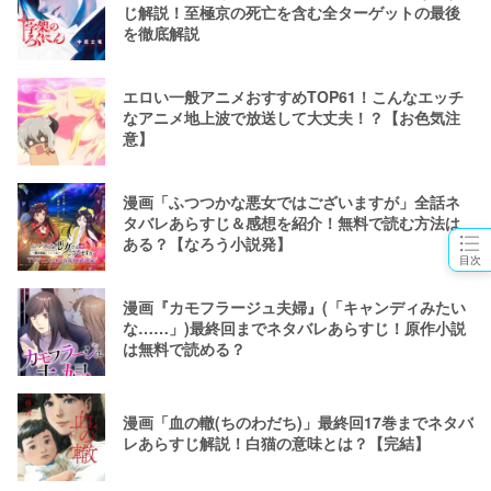
じ解説！至極京の死亡を含む全ターゲットの最後
を徹底解説
エロい一般アニメおすすめTOP61！こんなエッチ
なアニメ地上波で放送して大丈夫！？【お色気注
意】
漫画「ふつつかな悪女ではございますが」全話ネ
タバレあらすじ＆感想を紹介！無料で読む方法は
ある？【なろう小説発】
目次
漫画『カモフラージュ夫婦』(「キャンディみたい
な……」)最終回までネタバレあらすじ！原作小説
は無料で読める？
漫画「血の轍(ちのわだち)」最終回17巻までネタバ
レあらすじ解説！白猫の意味とは？【完結】