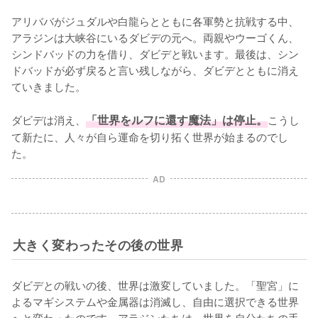
アリババがジュダルや白龍らとともに各軍勢と抗戦する中、
アラジンは大峡谷にいるダビデの元へ。両親やウーゴくん、
シンドバッドの力を借り、ダビデと戦います。最後は、シン
ドバッドが必ず戻ると言い残しながら、ダビデとともに消え
ていきました。

ダビデは消え、
「世界をルフに還す魔法」は停止。
こうし
て新たに、人々が自ら運命を切り拓く世界が始まるのでし
た。
AD
大きく変わったその後の世界
ダビデとの戦いの後、世界は激変していました。「聖宮」に
よるマギシステムや金属器は消滅し、自由に選択できる世界
へと変わったのです。アラジンたちは、世界を自分たちの手