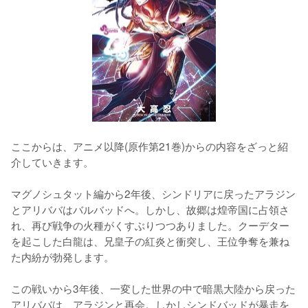
ここからは、アニメ以降(原作第21巻)からの内容をざっと紹
介していきます。

マグノシュタット編から2年後、シンドリアに戻ったアラジン
とアリババはバルバッドへ。しかし、故郷は煌帝国に占領さ
れ、再び戦争の火種がくすぶりつつありました。クーデター
を起こした白龍は、兄皇子の紅炎と衝突し、王位争奪を兼ね
た内紛が勃発します。

この戦いから3年後、一変した世界の中で暗黒大陸から戻った
アリババは、アラジンと再会。しかしシンドバッドが暴走を