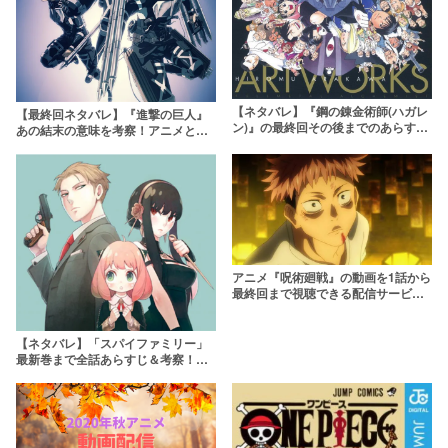
【ネタバレ】『鋼の錬金術師(ハガレ
【最終回ネタバレ】『進撃の巨人』
ン)』の最終回その後までのあらすじ
あの結末の意味を考察！アニメとの
を解説！漫画とアニメの違いは？
あらすじの違いに隠された真意とは
アニメ『呪術廻戦』の動画を1話から
最終回まで視聴できる配信サービス
を紹介！
【ネタバレ】「スパイファミリー」
最新巻まで全話あらすじ＆考察！未
回収の伏線や舞台設定の解説も