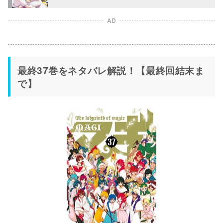
AD
最終37巻をネタバレ解説！【最終回結末ま
で】