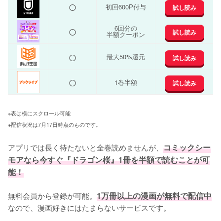
○
初回600P付与
試し読み
○
6回分の
試し読み
半額クーポン
○
最大50%還元
試し読み
○
1巻半額
試し読み
※表は横にスクロール可能
※配信状況は7月17日時点のものです。
アプリでは長く待たないと全巻読めませんが、
コミックシー
モアなら今すぐ『ドラゴン桜』1冊を半額で読むことが可
能！
無料会員から登録が可能。
1万冊以上の漫画が無料で配信中
なので、漫画好きにはたまらないサービスです。