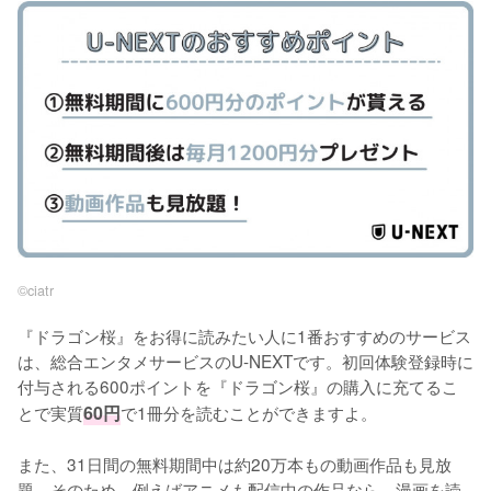
©︎ciatr
『ドラゴン桜』をお得に読みたい人に1番おすすめのサービス
は、総合エンタメサービスのU-NEXTです。初回体験登録時に
付与される600ポイントを『ドラゴン桜』の購入に充てるこ
とで実質
60円
で1冊分を読むことができますよ。
また、31日間の無料期間中は約20万本もの動画作品も見放
題。そのため、例えばアニメも配信中の作品なら、漫画を読