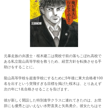
元暴走族の弁護士・桜木建二は廃校寸前の落ちこぼれ高校で
ある私立龍山高等学校を救うため、経営方針を転換させる手
助けをすることに。
龍山高等学校を超進学校にするために5年後に東大合格者100
名を出すという突飛すぎる目標を掲げた桜木は、とりあえず
次の年に1名合格させることを告げます。
彼が新しく開設した特別進学クラスに連れてきたのは、お世
辞にも優秀とはいえない水野直美と矢島勇介。彼女たちはそ