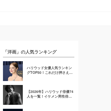
「洋画」の人気ランキング
ハリウッド女優人気ランキン
グTOP50！これだけ押さえれ
ば海外女優通【2026年最新
版】
【2026年】ハリウッド俳優74
人を一覧！イケメン男性俳優
を若手から大御所まで解説！
日本人も紹介