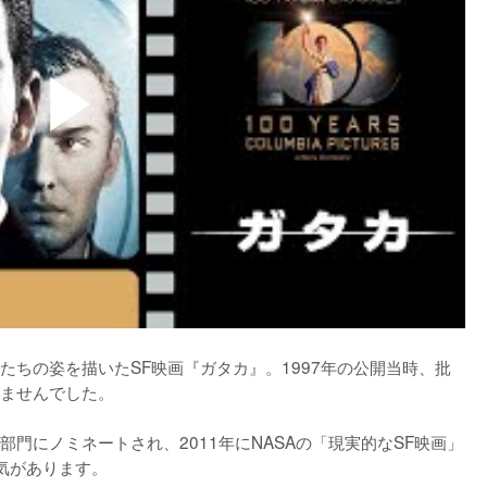
たちの姿を描いたSF映画『ガタカ』。1997年の公開当時、批
ませんでした。

門にノミネートされ、2011年にNASAの「現実的なSF映画」
があります。
