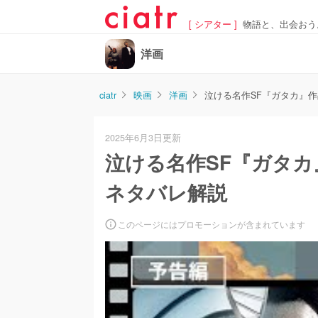
[ シアター ]
物語と、出会おう
洋画
ciatr
映画
洋画
泣ける名作SF『ガタカ』
2025年6月3日更新
泣ける名作SF『ガタ
ネタバレ解説
このページにはプロモーションが含まれています