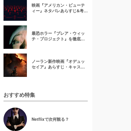
映画『アメリカン・ビューテ
ィー』ネタバレあらすじ&考
察！キャスト一覧からバラの
意味まで徹底解説
最恐ホラー『ブレア・ウィッ
チ・プロジェクト』を徹底紹
介【ネタバレ注意】
ノーラン新作映画『オデュッ
セイア』あらすじ・キャスト
解説！ホメロスの叙事詩を長
編映画史上初のIMAX全編撮影
で映像化
おすすめ特集
Netflixで次何観る？