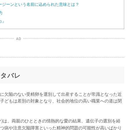
ージーンという名前に込められた意味とは？
力
カ』
AD
ネタバレ
に欠陥のない受精卵を選別して出産することが常識となった近
子どもは差別の対象となり、社会的地位の高い職業への道は閉
ク)は、両親のひとときの情熱的な愛の結果、遺伝子の選別を経
つ病や注意欠陥障害といった精神的問題の可能性が高いばかり