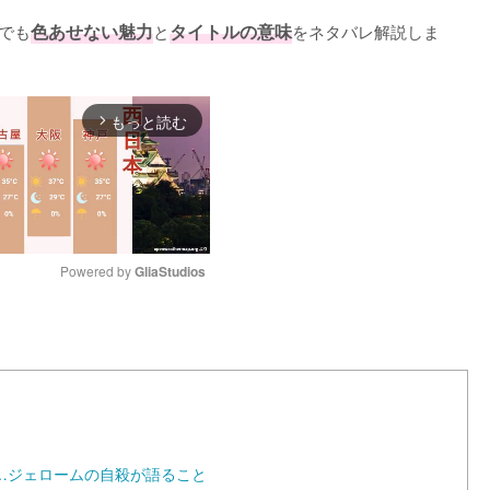
でも
色あせない魅力
と
タイトルの意味
をネタバレ解説しま
もっと読む
arrow_forward_ios
Powered by 
GliaStudios
M
u
t
e
…ジェロームの自殺が語ること