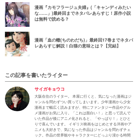
漫画『カモフラージュ夫婦』(「キャンディみたい
な……」)最終回までネタバレあらすじ！原作小説
は無料で読める？
漫画「血の轍(ちのわだち)」最終回17巻までネタバ
レあらすじ解説！白猫の意味とは？【完結】
この記事を書いたライター
サイガキョウコ
大阪在住のライター。 本屋に行くと、気になった漫画はジ
ャンルを問わずつい買ってしまいます。少年漫画から少女
漫画まで幅広く読みますが、特にファンタジー作品やグル
メ漫画がお気に入り。「これは面白い！」と思って読んで
いた作品が後にアニメ化されると、「やっぱり！」とひと
りで喜んでいます。 イギリス映画をはじめとする洋画やア
ニメも大好きで、気になった作品はジャンルを問わずチェ
ック。作品の世界観やキャラクターにどっぷり浸かる時間