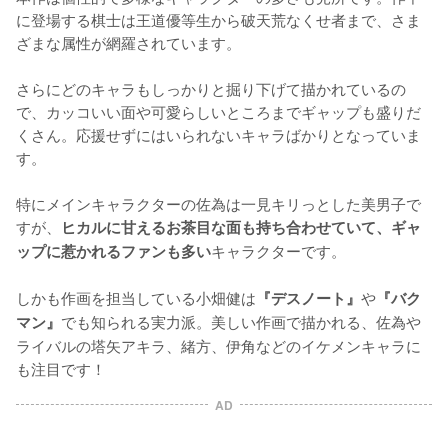
に登場する棋士は王道優等生から破天荒なくせ者まで、さま
ざまな属性が網羅されています。

さらにどのキャラもしっかりと掘り下げて描かれているの
で、カッコいい面や可愛らしいところまでギャップも盛りだ
くさん。応援せずにはいられないキャラばかりとなっていま
す。

特にメインキャラクターの佐為は一見キリっとした美男子で
すが、
ヒカルに甘えるお茶目な面も持ち合わせていて、ギャ
キャラクターです。

ップに惹かれるファンも多い
しかも作画を担当している小畑健は
や
『デスノート』
『バク
でも知られる実力派。美しい作画で描かれる、佐為や
マン』
ライバルの塔矢アキラ、緒方、伊角などのイケメンキャラに
も注目です！
AD