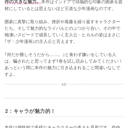
作の大きな魅力。
本作はインドアで頭脳的な印象の囲碁を題
材にしているとは思えないほど王道な少年漫画なのです。

囲碁に真摯に取り組み、挫折や葛藤を繰り返すキャラクター
たち。そして魅力的なライバルとのぶつかり合い。その中で
物凄いスピードで成長していく主人公・ヒカルの姿はまさに
｢ザ・少年漫画｣の主人公と言えます。

｢何だか難しそうだから……。｣と食わず嫌いをしている人
は、騙されたと思ってまず1巻を試し読みしてみてください！
あっという間に本作の魅力に引き込まれること間違いなしで
すよ。
AD
2：キャラが魅力的！
本作は個性的で多様なキャラクターの多さも見所です。作中