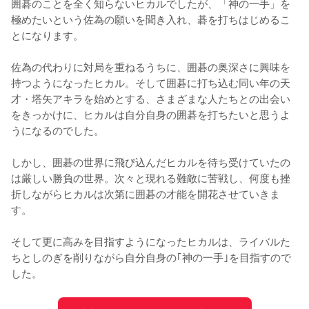
囲碁のことを全く知らないヒカルでしたが、「神の一手」を
極めたいという佐為の願いを聞き入れ、碁を打ちはじめるこ
とになります。

佐為の代わりに対局を重ねるうちに、囲碁の奥深さに興味を
持つようになったヒカル。そして囲碁に打ち込む同い年の天
才・塔矢アキラを始めとする、さまざまな人たちとの出会い
をきっかけに、ヒカルは自分自身の囲碁を打ちたいと思うよ
うになるのでした。

しかし、囲碁の世界に飛び込んだヒカルを待ち受けていたの
は厳しい勝負の世界。次々と現れる難敵に苦戦し、何度も挫
折しながらヒカルは次第に囲碁の才能を開花させていきま
す。

そして更に高みを目指すようになったヒカルは、ライバルた
ちとしのぎを削りながら自分自身の｢神の一手｣を目指すので
した。