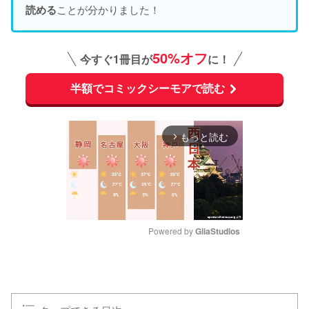
ことが分かりました！
読める
50%オフ
今すぐ1冊目が
に！
半額でコミックシーモアで読む
もっと読む
arrow_forward_ios
Powered by 
GliaStudios
M
u
t
e