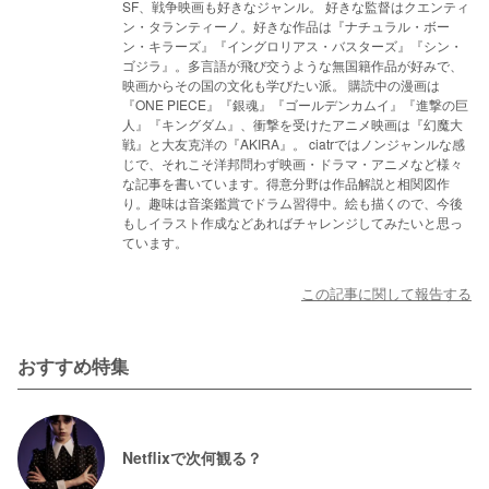
SF、戦争映画も好きなジャンル。 好きな監督はクエンティ
ン・タランティーノ。好きな作品は『ナチュラル・ボー
ン・キラーズ』『イングロリアス・バスターズ』『シン・
ゴジラ』。多言語が飛び交うような無国籍作品が好みで、
映画からその国の文化も学びたい派。 購読中の漫画は
『ONE PIECE』『銀魂』『ゴールデンカムイ』『進撃の巨
人』『キングダム』、衝撃を受けたアニメ映画は『幻魔大
戦』と大友克洋の『AKIRA』。 ciatrではノンジャンルな感
じで、それこそ洋邦問わず映画・ドラマ・アニメなど様々
な記事を書いています。得意分野は作品解説と相関図作
り。趣味は音楽鑑賞でドラム習得中。絵も描くので、今後
もしイラスト作成などあればチャレンジしてみたいと思っ
ています。
この記事に関して報告する
おすすめ特集
Netflixで次何観る？