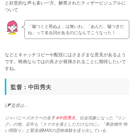
と好意的な声も多い一方、解禁されたティザービジュアルに
ついて
「嘘つくと死ぬよ」は無いわ。「あんた、嘘つきだ
ね」って名台詞があるのになんでこうなった！
などとキャッチコピーや配役にはさまざまな意見があるよう
です。映画ならではの良さが発揮されることに期待したいで
すね。
監督：中田秀夫
||◤監督は…
ジャパニーズホラーの名手 
#中田秀夫
。社会現象になった『リン
グ』の他、近年も『スマホを落としただけなのに』『事故物件 怖
い間取り』と緊張感MAXの恐怖体験を送り出している。