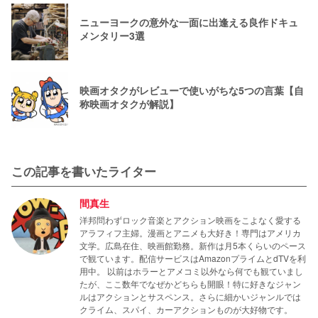
ニューヨークの意外な一面に出逢える良作ドキュ
メンタリー3選
映画オタクがレビューで使いがちな5つの言葉【自
称映画オタクが解説】
この記事を書いたライター
間真生
洋邦問わずロック音楽とアクション映画をこよなく愛する
アラフィフ主婦。漫画とアニメも大好き！専門はアメリカ
文学。広島在住、映画館勤務。新作は月5本くらいのペース
で観ています。配信サービスはAmazonプライムとdTVを利
用中。 以前はホラーとアメコミ以外なら何でも観ていまし
たが、ここ数年でなぜかどちらも開眼！特に好きなジャン
ルはアクションとサスペンス。さらに細かいジャンルでは
クライム、スパイ、カーアクションものが大好物です。