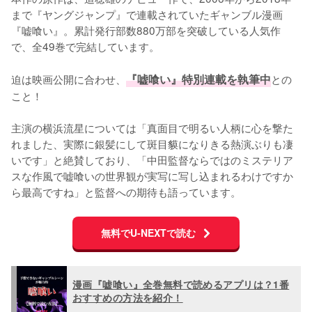
まで『ヤングジャンプ』で連載されていたギャンブル漫画
『嘘喰い』。累計発行部数880万部を突破している人気作
で、全49巻で完結しています。

迫は映画公開に合わせ、
『嘘喰い』特別連載を執筆中
との
こと！

主演の横浜流星については「真面目で明るい人柄に心を撃た
れました、実際に銀髪にして斑目貘になりきる熱演ぶりも凄
いです」と絶賛しており、「中田監督ならではのミステリア
スな作風で嘘喰いの世界観が実写に写し込まれるわけですか
ら最高ですね」と監督への期待も語っています。
無料でU-NEXTで読む
漫画『嘘喰い』全巻無料で読めるアプリは？1番
おすすめの方法を紹介！