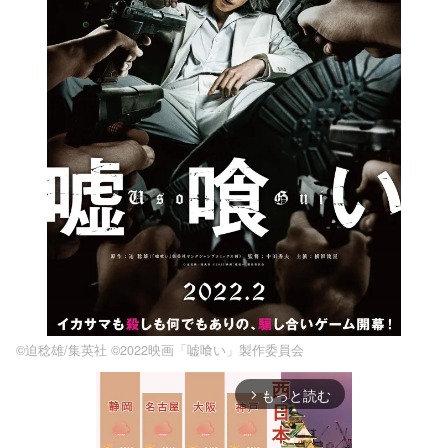
©迫稔雄/集英社 ©2022映画「嘘喰い」製作委員会
もっと読む
arrow_forward_ios