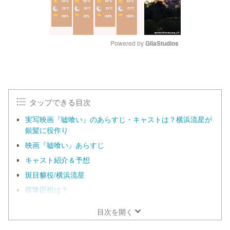
Powered by 
GliaStudios
M
u
t
e
タップできる目次
実写映画『嘘喰い』のあらすじ・キャストは？横浜流星が
銀髪に役作り
映画『嘘喰い』あらすじ
キャスト紹介＆予想
斑目貘役/横浜流星
梶隆臣役は？
目次を開く