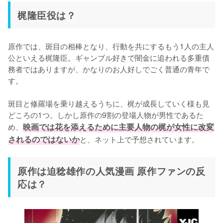
梶隆臣役は？
原作では、斑目の相棒となり、行動を共にするもう1人の主人
公といえる梶隆臣。ギャンブル好きで闇金に追われる多重債
務者ではありますが、かなりのお人好しでごく普通の青年で
す。

斑目と修羅場を乗り越えるうちに、梶が成長していく様も見
どころの1つ。しかし原作の9割の登場人物が男性であるた
め、
映画では花を添えるために主要人物の梶が女性に改変
されるのではないか
と、ネット上で予想されています。
原作は迫稔雄作の人気漫画 原作ファンの反
応は？