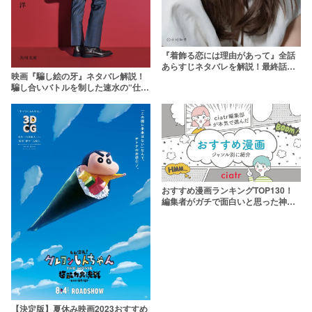
『着飾る恋には理由があって』全話
あらすじネタバレを解説！最終話で
映画『騙し絵の牙』ネタバレ解説！
選ばれたのは？
騙し合いバトルを制した速水の“仕込
み”を伏線整理【あらすじ・キャス
ト】
おすすめ漫画ランキングTOP130！
編集者がガチで面白いと思った神作
を熱弁
【決定版】夏休み映画2023おすすめ