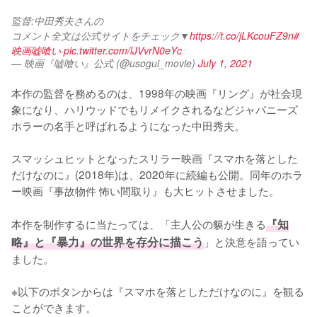
監督:中田秀夫さんの
コメント全文は公式サイトをチェック▼
https://t.co/jLKcouFZ9n
#
映画嘘喰い
pic.twitter.com/lJVvrN0eYc
— 映画『嘘喰い』公式 (@usogui_movie)
July 1, 2021
本作の監督を務めるのは、1998年の映画『リング』が社会現
象になり、ハリウッドでもリメイクされるなどジャパニーズ
ホラーの名手と呼ばれるようになった中田秀夫。

スマッシュヒットとなったスリラー映画『スマホを落とした
だけなのに』(2018年)は、2020年に続編も公開。同年のホラ
ー映画『事故物件 怖い間取り』も大ヒットさせました。

本作を制作するに当たっては、「主人公の貘が生きる
『知
略』と『暴力』の世界を存分に描こう
」と決意を語ってい
ました。

※以下のボタンからは『スマホを落としただけなのに』を観る
ことができます。