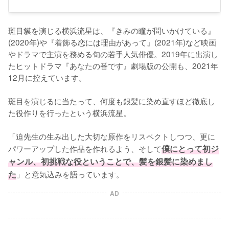
斑目貘を演じる横浜流星は、『きみの瞳が問いかけている』
(2020年)や『着飾る恋には理由があって』(2021年)など映画
やドラマで主演を務める旬の若手人気俳優。2019年に出演し
たヒットドラマ『あなたの番です』劇場版の公開も、2021年
12月に控えています。

斑目を演じるに当たって、何度も銀髪に染め直すほど徹底し
た役作りを行ったという横浜流星。

「迫先生の生み出した大切な原作をリスペクトしつつ、更に
パワーアップした作品を作れるよう、そして
僕にとって初ジ
ャンル、初挑戦な役ということで、髪を銀髪に染めまし
た
」と意気込みを語っています。
AD