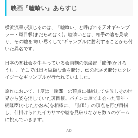
映画『嘘喰い』あらすじ
横浜流星が演じるのは、「嘘喰い」と呼ばれる天才ギャンブ
ラー・斑目貘(まだらめばく)。嘘喰いとは、相手の嘘を見破
り、その嘘を“喰い尽くして”ギャンブルに勝利することから付
いた異名です。

日本の闇社会を牛耳っている会員制の倶楽部「賭郎(かけろ
う)」。そこでは日々巨額な金を賭け、己の死さえ賭けたクレ
イジーなギャンブルが行われていました。

原作において、1度は「賭郎」の頂点に挑戦して失敗しその世
界から姿を消していた斑目貘。パチンコ屋で出会った青年・
梶隆臣(かじたかおみ)を相棒に、「賭郎」の頂点を再び目指
し、仕掛けられたイカサマや嘘を見破りながら数々のゲーム
に挑んでいきます。
AD