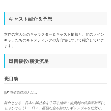
キャスト紹介＆予想
本作の主人公のキャラクター＆キャスト情報と、他のメイン
キャラたちのキャスティングの方向性について紹介していき
ます。
斑目貘役/横浜流星
斑目貘
||◤倶楽部賭郎とは…
舞台となる－日本の闇社会を牛耳る組織・会員制の倶楽部賭郎(く
らぶかけろう)ー  日々、巨額な金を賭けたギャンブルを仕切り、