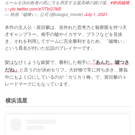
ルールを決め敗者の死に方を用意する最高峰の賭け場。
#映画嘘喰
い
pic.twitter.com/e7lTbG7lkB
— 映画『嘘喰い』公式 (@usogui_movie)
July 1, 2021
本作の主人公・斑目貘は、並外れた思考力と観察眼を持つ天
才ギャンブラー。相手の嘘やイカサマ、ブラフなどを見抜
き、それを利用してゲームに完全勝利するため、「嘘喰い」
という異名が付いた伝説のプレイヤーです。

髪はなびくような銀髪で、勝利した相手に
「あんた、嘘つき
だね」
と言うのが決めセリフ。大好物で常に持ち歩き、勝負
中にもよく口にしているのが「カリカリ梅」で、斑目貘のト
レードマークにもなっています。
横浜流星