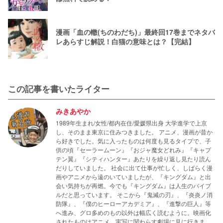
漫画「血の轍(ちのわだち)」最終回17巻までネタバ
レあらすじ解説！白猫の意味とは？【完結】
この記事を書いたライター
みきあやか
1989年生まれ/女性/都内在住/愛媛県出身 大学進学で上京
し、そのまま東京に住みつきました。 アニメ、漫画が昔か
ら好きでした。気に入ったものは何度も見るタイプで、子
供の頃『セーラームーン』『おジャ魔女どれみ』『キャプ
テン翼』『シティハンター』あたりを繰り返し見たり読ん
だりしていました。 社会に出て仕事が忙しく、しばらく漫
画やアニメから遠のいていましたが、『キングダム』と出
会い気持ちが再燃。今でも『キングダム』は人生のバイブ
ルだと思っています。 そこから『鬼滅の刃』、『炎炎ノ消
防隊』、『僕のヒーローアカデミア』、『進撃の巨人』等
へ進み、グロ多めのもの以外は幅広く読むように。映画化
されたものはアニメ、実写に関わらす劇場に見に行きま