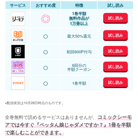
サービス
おすすめ度
特徴
試し読み
1巻半額
◎
試し読み
無料作品が
1万冊以上
○
試し読み
最大50%還元
○
試し読み
初回600P付与
○
6回分の
試し読み
半額クーポン
○
試し読み
1巻半額
※配信状況は10月28日時点のものです。
全巻無料で読めるサービスはありませんが、
コミックシーモ
アでは今すぐ『ペッタん娘じゃダメですか？』1冊を半額
で楽しむことができます。