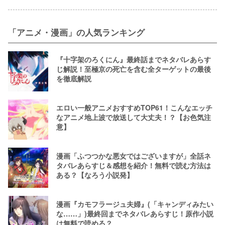
「アニメ・漫画」の人気ランキング
『十字架のろくにん』最終話までネタバレあらす
じ解説！至極京の死亡を含む全ターゲットの最後
を徹底解説
エロい一般アニメおすすめTOP61！こんなエッチ
なアニメ地上波で放送して大丈夫！？【お色気注
意】
漫画「ふつつかな悪女ではございますが」全話ネ
タバレあらすじ＆感想を紹介！無料で読む方法は
ある？【なろう小説発】
漫画『カモフラージュ夫婦』(「キャンディみたい
な……」)最終回までネタバレあらすじ！原作小説
は無料で読める？