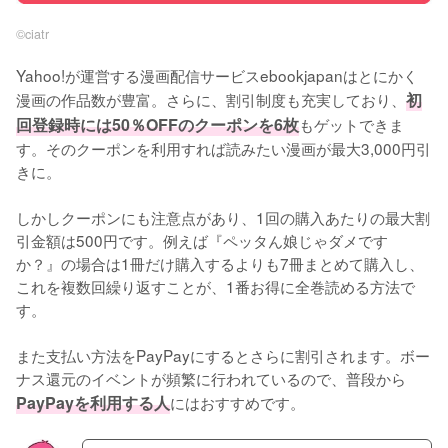
©︎ciatr
Yahoo!が運営する漫画配信サービスebookjapanはとにかく
漫画の作品数が豊富。さらに、割引制度も充実しており、
初
回登録時には50％OFFのクーポンを6枚
もゲットできま
す。そのクーポンを利用すれば読みたい漫画が最大3,000円引
きに。
しかしクーポンにも注意点があり、1回の購入あたりの最大割
引金額は500円です。例えば『ペッタん娘じゃダメです
か？』の場合は1冊だけ購入するよりも7冊まとめて購入し、
これを複数回繰り返すことが、1番お得に全巻読める方法で
す。
また支払い方法をPayPayにするとさらに割引されます。ボー
ナス還元のイベントが頻繁に行われているので、普段から
PayPayを利用する人
にはおすすめです。