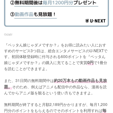
©︎ciatr
『ペッタん娘じゃダメですか？』をお得に読みたい人におす
すめのサービス3つ目は、総合エンタメサービスのU-NEXTで
す。初回体験登録時に付与される600ポイントを『ペッタん
娘じゃダメですか？』の購入に充てることで実質
0円
で1冊分
を読むことができますよ。
また、31日間の無料期間中は
約20万本もの動画作品も見放
題。
そのため、例えばアニメも配信中の作品なら、漫画を読
んでからアニメ版を観るという使い方もできますよ。
無料期間が終了すると月額2,189円かかりますが、毎月1,200
円分のポイントをもらえるのでそのポイントを利用すれば
毎