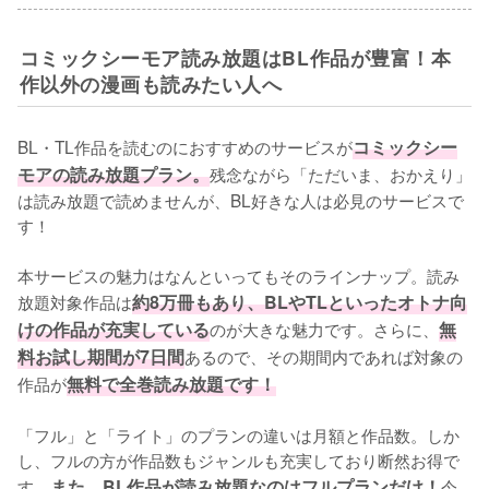
コミックシーモア読み放題はBL作品が豊富！本
作以外の漫画も読みたい人へ
BL・TL作品を読むのにおすすめのサービスが
コミックシー
モアの読み放題プラン。
残念ながら「ただいま、おかえり」
は読み放題で読めませんが、BL好きな人は必見のサービスで
す！
本サービスの魅力はなんといってもそのラインナップ。読み
放題対象作品は
約8万冊もあり、BLやTLといったオトナ向
けの作品が充実している
のが大きな魅力です。さらに、
無
料お試し期間が7日間
あるので、その期間内であれば対象の
作品が
無料で全巻読み放題です！
「フル」と「ライト」のプランの違いは月額と作品数。しか
し、フルの方が作品数もジャンルも充実しており断然お得で
す。
また、BL作品が読み放題なのはフルプランだけ！
今