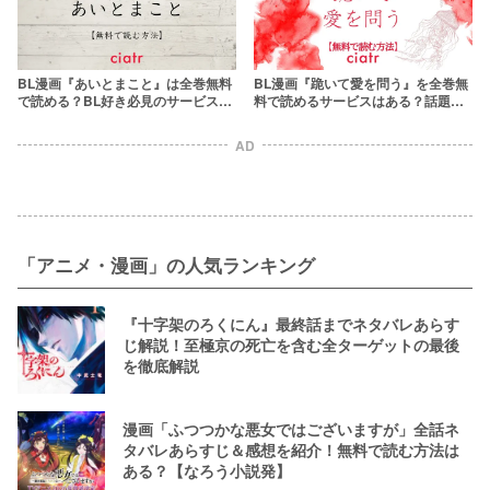
BL漫画『あいとまこと』は全巻無料
BL漫画『跪いて愛を問う』を全巻無
で読める？BL好き必見のサービスを
料で読めるサービスはある？話題の
紹介
Dom/Subユニバース作品
AD
「アニメ・漫画」の人気ランキング
『十字架のろくにん』最終話までネタバレあらす
じ解説！至極京の死亡を含む全ターゲットの最後
を徹底解説
漫画「ふつつかな悪女ではございますが」全話ネ
タバレあらすじ＆感想を紹介！無料で読む方法は
ある？【なろう小説発】