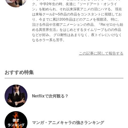
ク。 中学2年生の時、友達に『ソードアート・オンライ
ン』を勧められ、それ以来深夜アニメの沼にハマる。 現在
は来毎クール2〜5作品の作品をコンスタントに視聴してお
り、今までに累計200作品ほどのアニメを視聴済。 特に、
泣ける作品や京都アニメーションの作品、『Re:ゼロから始
める異世界生活』をはじめとするタイムリープものの作品
などが好み。 グロ耐性はあまりなく、夜トイレにいけなく
なるホラー系も苦手。
この記事に関して報告する
おすすめ特集
Netflixで次何観る？
マンガ・アニメキャラの強さランキング