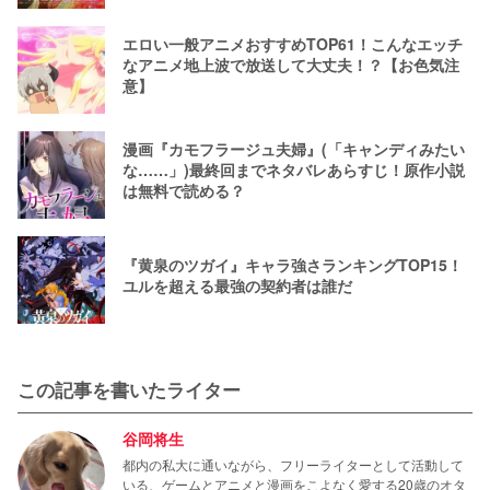
エロい一般アニメおすすめTOP61！こんなエッチ
なアニメ地上波で放送して大丈夫！？【お色気注
意】
漫画『カモフラージュ夫婦』(「キャンディみたい
な……」)最終回までネタバレあらすじ！原作小説
は無料で読める？
『黄泉のツガイ』キャラ強さランキングTOP15！
ユルを超える最強の契約者は誰だ
この記事を書いたライター
谷岡将生
都内の私大に通いながら、フリーライターとして活動して
いる、ゲームとアニメと漫画をこよなく愛する20歳のオタ