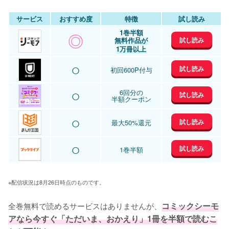
サービス
おすすめ度
特徴
試し読み
1巻半額
◎
試し読み
無料作品が
1万冊以上
○
試し読み
初回600P付与
○
6回分の
試し読み
半額クーポン
○
試し読み
最大50%還元
○
試し読み
1巻半額
※配信状況は8月26日時点のものです。
全巻無料で読めるサービスはありませんが、
コミックシーモ
アなら今すぐ「ただいま、おかえり」1冊を半額で読むこ