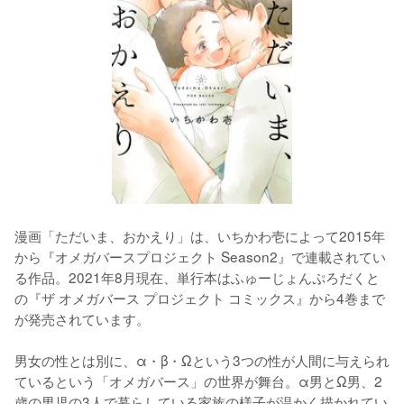
漫画「ただいま、おかえり」は、いちかわ壱によって2015年
から『オメガバースプロジェクト Season2』で連載されてい
る作品。2021年8月現在、単行本はふゅーじょんぷろだくと
の『ザ オメガバース プロジェクト コミックス』から4巻まで
が発売されています。
男女の性とは別に、α・β・Ωという3つの性が人間に与えられ
ているという「オメガバース」の世界が舞台。α男とΩ男、2
歳の男児の3人で暮らしている家族の様子が温かく描かれてい