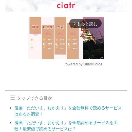
もっと読む
arrow_forward_ios
Powered by 
GliaStudios
M
u
t
e
タップできる目次
漫画「ただいま、おかえり」を全巻無料で読めるサービス
はあるか調査！
漫画「ただいま、おかえり」を全巻読めるサービスを比
較！最安値で読めるサービスは？