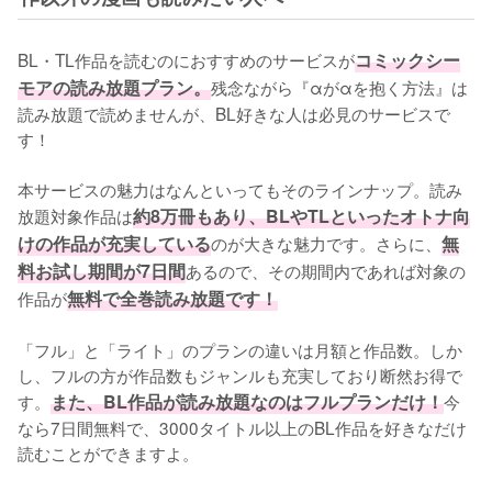
BL・TL作品を読むのにおすすめのサービスが
コミックシー
モアの読み放題プラン。
残念ながら『αがαを抱く方法』は
読み放題で読めませんが、BL好きな人は必見のサービスで
す！
本サービスの魅力はなんといってもそのラインナップ。読み
放題対象作品は
約8万冊もあり、BLやTLといったオトナ向
けの作品が充実している
のが大きな魅力です。さらに、
無
料お試し期間が7日間
あるので、その期間内であれば対象の
作品が
無料で全巻読み放題です！
「フル」と「ライト」のプランの違いは月額と作品数。しか
し、フルの方が作品数もジャンルも充実しており断然お得で
す。
また、BL作品が読み放題なのはフルプランだけ！
今
なら7日間無料で、3000タイトル以上のBL作品を好きなだけ
読むことができますよ。                