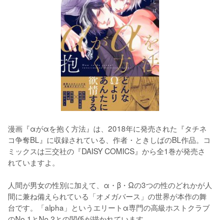
漫画『αがαを抱く方法』は、2018年に発売された『タチネ
コ争奪BL』に収録されている、作者・ときしばのBL作品。コ
ミックスは三交社の『DAISY COMICS』から全1巻が発売さ
れていますよ。
人間が男女の性別に加えて、α・β・Ωの3つの性のどれかが人
間に兼ね備えられている「オメガバース」の世界が本作の舞
台です。「alpha」というエリートα専門の高級ホストクラブ
のNo.1とNo.2との関係が描かれています。