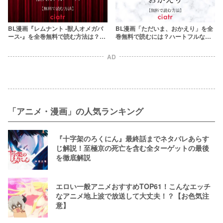
BL漫画『レムナント -獣人オメガバ
BL漫画「ただいま、おかえり」を全
ース-』を全巻無料で読む方法は？最
巻無料で読むには？ハートフルなオ
新刊が気になる！
メガバース作品
AD
「アニメ・漫画」の人気ランキング
『十字架のろくにん』最終話までネタバレあらす
じ解説！至極京の死亡を含む全ターゲットの最後
を徹底解説
エロい一般アニメおすすめTOP61！こんなエッチ
なアニメ地上波で放送して大丈夫！？【お色気注
意】