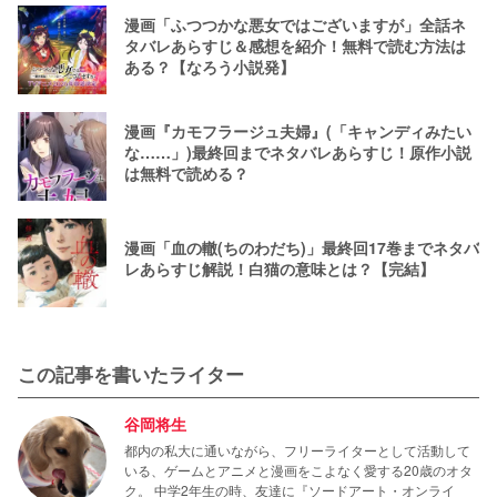
漫画「ふつつかな悪女ではございますが」全話ネ
タバレあらすじ＆感想を紹介！無料で読む方法は
ある？【なろう小説発】
漫画『カモフラージュ夫婦』(「キャンディみたい
な……」)最終回までネタバレあらすじ！原作小説
は無料で読める？
漫画「血の轍(ちのわだち)」最終回17巻までネタバ
レあらすじ解説！白猫の意味とは？【完結】
この記事を書いたライター
谷岡将生
都内の私大に通いながら、フリーライターとして活動して
いる、ゲームとアニメと漫画をこよなく愛する20歳のオタ
ク。 中学2年生の時、友達に『ソードアート・オンライ