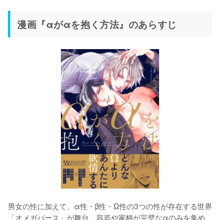
漫画『αがαを抱く方法』のあらすじ
男女の性に加えて、α性・β性・Ω性の3つの性が存在する世界
「オメガバース」が舞台。容姿や家柄が完璧なαのみを集め