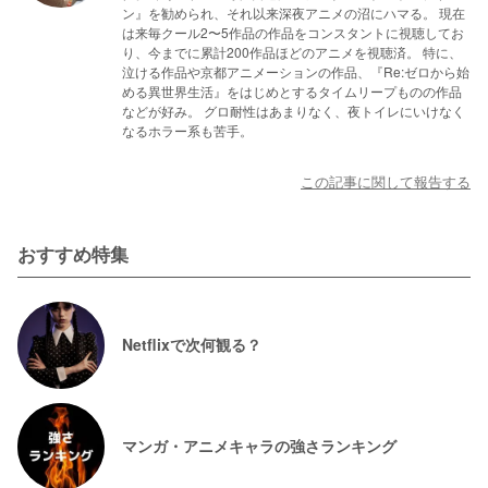
ン』を勧められ、それ以来深夜アニメの沼にハマる。 現在
は来毎クール2〜5作品の作品をコンスタントに視聴してお
り、今までに累計200作品ほどのアニメを視聴済。 特に、
泣ける作品や京都アニメーションの作品、『Re:ゼロから始
める異世界生活』をはじめとするタイムリープものの作品
などが好み。 グロ耐性はあまりなく、夜トイレにいけなく
なるホラー系も苦手。
この記事に関して報告する
おすすめ特集
Netflixで次何観る？
マンガ・アニメキャラの強さランキング