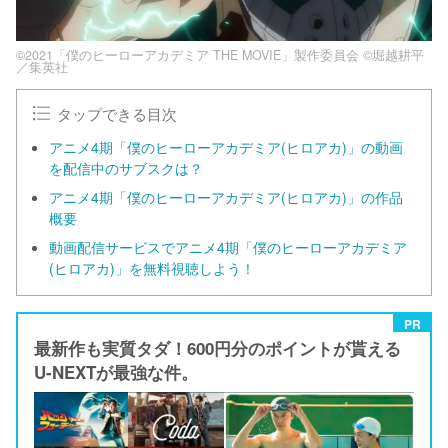
©2021「僕のヒーローアカデミア THE MOVIE」製作委員会 ©堀越耕平
／集英社
タップできる目次
アニメ4期「僕のヒーローアカデミア(ヒロアカ)」の動画
を配信中のサブスクは？
アニメ4期「僕のヒーローアカデミア(ヒロアカ)」の作品
概要
動画配信サービスでアニメ4期「僕のヒーローアカデミア
(ヒロアカ)」を無料視聴しよう！
PR
最新作も実質タダ！600円分のポイントが貰える
U-NEXTが最強な件。