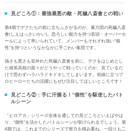
見どころ①：最強最悪の敵・死穢八斎會との戦い
第4期でデクたちの前に立ちふさがるのが、暴力団の死穢八斎
會(しえはっさいかい)。恐ろしい能力を持つ若頭・オーバーホ
ールによって率いられていて、メンバーもそれぞれ強い“個
性”を持つというなかなかに手ごわい集団です。

強さも悪さも並外れた死穢八斎會を前に、デクをはじめとし
た雄英高校の面々がどうやって戦っていくのか、見ているだ
けで思わずハラハラドキドキしてしまいます。前線に立つプ
ロヒーローたちの活躍にもぜひ注目してほしいところです！
見どころ②：手に汗握る！“個性”を駆使したバト
ルシーン
「ヒロアカ」シリーズ全体を通しての見どころといえばやは
り、“個性”を活かしたバトルシーンが挙げられるでしょう。第
4期では、これまでのシリーズで努力を積み重ね、一回りも二