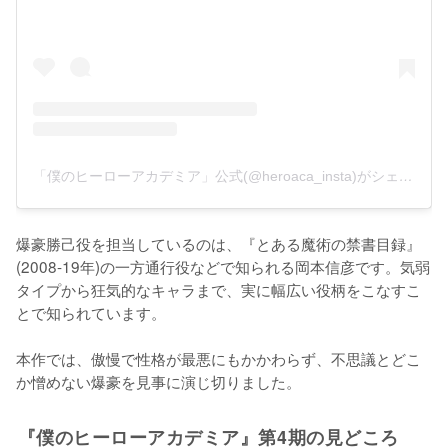
「僕のヒーローアカデミア」公式(@heroaca_insta)がシェアした投稿
爆豪勝己役を担当しているのは、『とある魔術の禁書目録』
(2008-19年)の一方通行役などで知られる岡本信彦です。気弱
タイプから狂気的なキャラまで、実に幅広い役柄をこなすこ
とで知られています。

本作では、傲慢で性格が最悪にもかかわらず、不思議とどこ
か憎めない爆豪を見事に演じ切りました。
『僕のヒーローアカデミア』第4期の見どころ