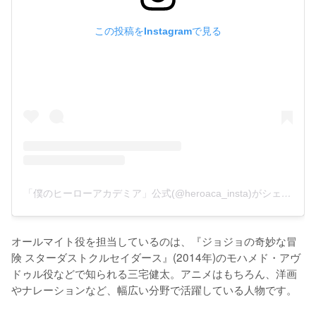
この投稿をInstagramで見る
「僕のヒーローアカデミア」公式(@heroaca_insta)がシェアした投稿
オールマイト役を担当しているのは、『ジョジョの奇妙な冒
険 スターダストクルセイダース』(2014年)のモハメド・アヴ
ドゥル役などで知られる三宅健太。アニメはもちろん、洋画
やナレーションなど、幅広い分野で活躍している人物です。
