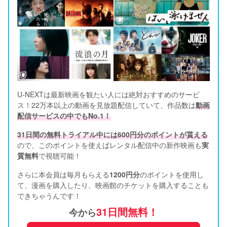
U-NEXTは最新映画を観たい人には絶対おすすめのサービ
ス！22万本以上の動画を見放題配信していて、作品数は
動画
配信サービスの中でもNo.1！
31日間の無料トライアル中には600円分のポイントが貰える
ので、このポイントを使えばレンタル配信中の新作映画も
実
質無料
で視聴可能！      
さらに本会員は毎月もらえる
1200円分
のポイントを使用し
て、漫画を購入したり、映画館のチケットを購入することも
できちゃうんです！
31日間無料！
今から