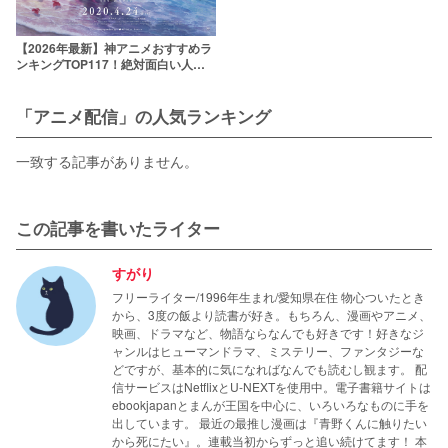
【2026年最新】神アニメおすすめラ
ンキングTOP117！絶対面白い人気
アニメを厳選
「アニメ配信」の人気ランキング
一致する記事がありません。
この記事を書いたライター
すがり
フリーライター/1996年生まれ/愛知県在住 物心ついたとき
から、3度の飯より読書が好き。もちろん、漫画やアニメ、
映画、ドラマなど、物語ならなんでも好きです！好きなジ
ャンルはヒューマンドラマ、ミステリー、ファンタジーな
どですが、基本的に気になればなんでも読むし観ます。 配
信サービスはNetflixとU-NEXTを使用中。電子書籍サイトは
ebookjapanとまんが王国を中心に、いろいろなものに手を
出しています。 最近の最推し漫画は『青野くんに触りたい
から死にたい』。連載当初からずっと追い続けてます！ 本