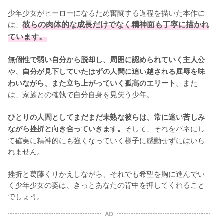
少年少女がヒーローになるため奮闘する過程を描いた本作に
は、
彼らの肉体的な成長だけでなく精神面も丁寧に描かれ
ています。
無個性で弱い自分から脱却し、周囲に認められていく主人公
や、
自分が見下していたはずの人間に追い越される屈辱を味
。また
わいながら、また立ち上がっていく孤高のエリート
は、家族との確執で自分自身を見失う少年。

ひとりの人間としてまだまだ未熟な彼らは、常に迷い苦しみ
そして、それをバネにし
ながら挫折と向き合っていきます。
て確実に精神的にも強くなっていく様子に感動せずにはいら
れません。

挫折と葛藤くりかえしながら、それでも希望を胸に進んでい
く少年少女の姿は、きっとあなたの背中を押してくれること
でしょう。
AD