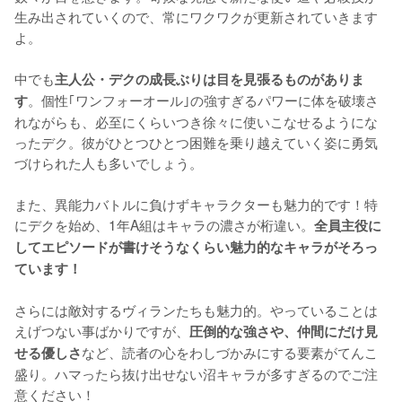
生み出されていくので、常にワクワクが更新されていきます
よ。

中でも
主人公・デクの成長ぶりは目を見張るものがありま
。個性｢ワンフォーオール｣の強すぎるパワーに体を破壊さ
す
れながらも、必至にくらいつき徐々に使いこなせるようにな
ったデク。彼がひとつひとつ困難を乗り越えていく姿に勇気
づけられた人も多いでしょう。

また、異能力バトルに負けずキャラクターも魅力的です！特
にデクを始め、1年A組はキャラの濃さが桁違い。
全員主役に
してエピソードが書けそうなくらい魅力的なキャラがそろっ
ています！
さらには敵対するヴィランたちも魅力的。やっていることは
えげつない事ばかりですが、
圧倒的な強さや、仲間にだけ見
など、読者の心をわしづかみにする要素がてんこ
せる優しさ
盛り。ハマったら抜け出せない沼キャラが多すぎるのでご注
意ください！