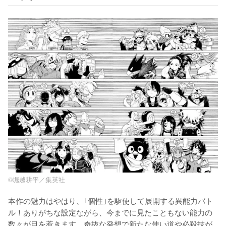
©堀越耕平／集英社
本作の魅力はやはり、｢個性｣を駆使して展開する異能力バト
ル！ありがちな設定ながら、今までに見たこともない能力の
数々が目を惹きます。奇抜な発想で新たな使い道や必殺技が