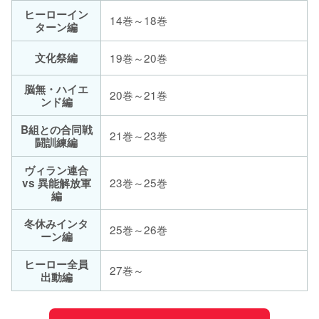
ヒーローイン
14巻～18巻
ターン編
文化祭編
19巻～20巻
脳無・ハイエ
20巻～21巻
ンド編
B組との合同戦
21巻～23巻
闘訓練編
ヴィラン連合
23巻～25巻
vs 異能解放軍
編
冬休みインタ
25巻～26巻
ーン編
ヒーロー全員
27巻～
出動編