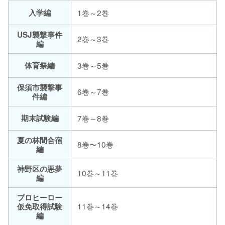
入学編
1巻～2巻
USJ襲撃事件
2巻～3巻
編
体育祭編
3巻～5巻
保須市襲撃事
6巻～7巻
件編
期末試験編
7巻～8巻
夏の林間合宿
8巻〜10巻
編
神野区の悪夢
10巻～11巻
編
プロヒーロー
11巻～14巻
仮免取得試験
編