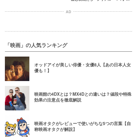
20時更新】
趣味映画の巨匠ジョン・ウォーター
ズ監督作
AD
「映画」の人気ランキング
オッドアイが美しい俳優・女優8人【あの日本人女
優も！】
映画館の4DXとは？MX4Dとの違いは？値段や特殊
効果の注意点を徹底解説
映画オタクがレビューで使いがちな5つの言葉【自
称映画オタクが解説】