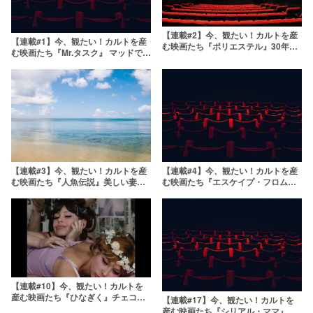
【連載#2】今、観たい！カルトを産
【連載#1】今、観たい！カルトを産
む映画たち『ポリエステル』30年以
む映画たち『Mr.タスク』 マッドでサ
上前に匂いのする映画が存在した？
イコで愛すべき変態セイウチ映画
【毎日20時更新】
【毎日20時更新】
【連載#4】今、観たい！カルトを産
【連載#3】今、観たい！カルトを産
む映画たち『エスケイプ・フロム・
む映画たち『人魚伝説』美しい妻の
トゥモロー』夢の国の都市伝説をご
衝撃復讐劇【毎日20時更新】
存じ？【毎日20時更新】
【連載#10】今、観たい！カルトを
産む映画たち『ひなぎく』チェコ・
【連載#17】今、観たい！カルトを
ヌーヴェルヴァーグの代表作【毎日
産む映画たち『シリアル・ママ』悪