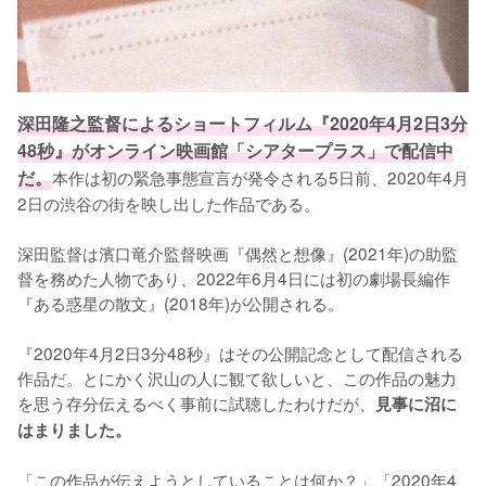
深田隆之監督によるショートフィルム『2020年4月2日3分
48秒』がオンライン映画館「シアタープラス」で配信中
だ。
本作は初の緊急事態宣言が発令される5日前、2020年4月
2日の渋谷の街を映し出した作品である。

深田監督は濱口竜介監督映画『偶然と想像』(2021年)の助監
督を務めた人物であり、2022年6月4日には初の劇場長編作
『ある惑星の散文』(2018年)が公開される。

『2020年4月2日3分48秒』はその公開記念として配信される
作品だ。とにかく沢山の人に観て欲しいと、この作品の魅力
を思う存分伝えるべく事前に試聴したわけだが、
見事に沼に
はまりました。
「この作品が伝えようとしていることは何か？」「2020年4