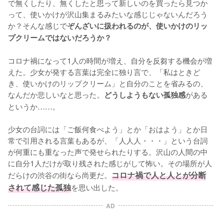
で無くしたり、無くしたと思って新しいのを買ったら見つか
って、使いかけが沢山集まるみたいな感じじゃないんだろう
か？そんな感じで
ぞんざいに扱われるのが、使いかけのリッ
プクリームではないだろうか？
コロナ禍になって1人の時間が増え、自分を反芻する機会が増
えた。少女が発する言葉は完全に独り言で、「私はときど
き、使いかけのリップクリーム」と自分のことを省みるの、
なんだか悲しいなと思った。
がある
どうしようもない孤独感
というか……。

少女の台詞には「ご飯何食べよう」とか「おはよう」とか日
常で引用される言葉もあるが、「人人人・・・」という台詞
が何重にも重なった声で発せられたりする。沢山の人間の中
に自分1人だけが取り残された感じがして怖い。その場所が人
だらけの渋谷の街なら尚更だ。
コロナ禍で人と人とが分断
されて感じた孤独
を思い出した。
AD