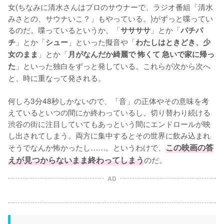
女(ちなみに清水さんはプロのサウナーで、ラジオ番組「清水
みさとの、サウナいこ？」もやっている。)がずっと喋ってい
るのだ。喋っているというか、「
」とか「
ササササ
パチパ
」とか「
」といった擬音や「
チ
シュー
わたしはときどき、少
」とか「
女のまま
月がなんだか綺麗で 怖くて 急いで家に帰っ
」といった独白をずっと発している。これらが次から次へ
た
と、時に重なって発される。

何しろ3分48秒しかないので、「音」の正体やその意味を考
えているといつの間にか終わっているし、切り替わり続ける
渋谷の街に注目していてもあっという間にエンドロールが映
し出されてしまう。両方に集中するとその世界に飲み込まれ
そうでなんか怖かったし……。というわけで、
この映画の答
えが見つからないまま終わってしまう
のだ。
AD