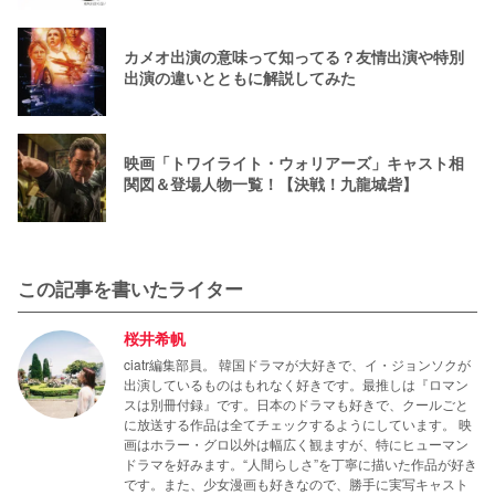
カメオ出演の意味って知ってる？友情出演や特別
出演の違いとともに解説してみた
映画「トワイライト・ウォリアーズ」キャスト相
関図＆登場人物一覧！【決戦！九龍城砦】
この記事を書いたライター
桜井希帆
ciatr編集部員。 韓国ドラマが大好きで、イ・ジョンソクが
出演しているものはもれなく好きです。最推しは『ロマン
スは別冊付録』です。日本のドラマも好きで、クールごと
に放送する作品は全てチェックするようにしています。 映
画はホラー・グロ以外は幅広く観ますが、特にヒューマン
ドラマを好みます。“人間らしさ”を丁寧に描いた作品が好き
です。また、少女漫画も好きなので、勝手に実写キャスト