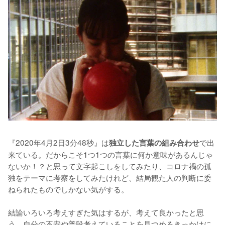
『2020年4月2日3分48秒』は
で出
独立した言葉の組み合わせ
来ている。だからこそ1つ1つの言葉に何か意味があるんじゃ
ないか！？と思って文字起こしをしてみたり、コロナ禍の孤
独をテーマに考察をしてみたけれど、結局観た人の判断に委
ねられたものでしかない気がする。

結論いろいろ考えすぎた気はするが、考えて良かったと思
う。自分の不安や普段考えていることを見つめるきっかけに