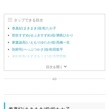
タップできる目次
巻真紀(まきまき)役/松たか子
世吹すずめ(せぶきすずめ)役/満島ひかり
家森諭高(いえもりゆたか)役/高橋一生
別府司(べっぷつかさ)役/松田龍平
来杉有朱(きすぎありす)役/吉岡里帆
目次を開く
AD