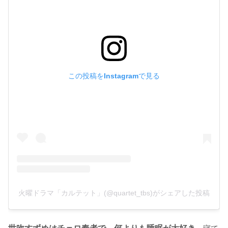
この投稿をInstagramで見る
火曜ドラマ「カルテット」(@quartet_tbs)がシェアした投稿
世吹すずめはチェロ奏者で、何よりも睡眠が大好き
。寝て