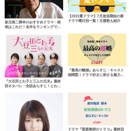
【2022夏ドラマ】7月放送開始の新
ドラマ曜日別一覧！主題歌も紹介
坂元裕二脚本のおすすめドラマ・映
画はこれだ！名作をランキングで紹
介【2025年最新】
『最高の離婚』あらすじ・キャスト
相関図！ドラマ好きに刺さる魅力を
ネタバレ解説
『大豆田とわ子と三人の元夫』最終
回ネタバレ・全話あらすじ！とわ子
が望んだ幸せのかたちとは？
ドラマ『家庭教師のトラコ』最終回