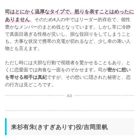
司はとにかく温厚なタイプで、怒りを表すことはめったに
ありません
。そのため4人の中ではリーダー的存在で、個性
豊かなメンバーのまとめ役となっています。しかし常に冷静
で真面目過ぎる性格が災いし、損な役回りをしてしまうこと
も。大事な状況で携帯の充電が切れるなど、少し幸の薄い人
物とも言えます。

ただし時には大胆な行動で視聴者を驚かせることもあり、と
くに恋愛面では肉食な一面をのぞかせます。司が
密かに想い
ですが、その想いに隠された秘密と、恋
を寄せる相手は真紀
の行方は見どころです。
AD
来杉有朱(きすぎありす)役/吉岡里帆