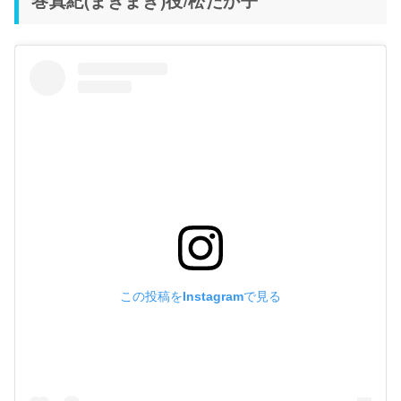
巻真紀(まきまき)役/松たか子
この投稿をInstagramで見る