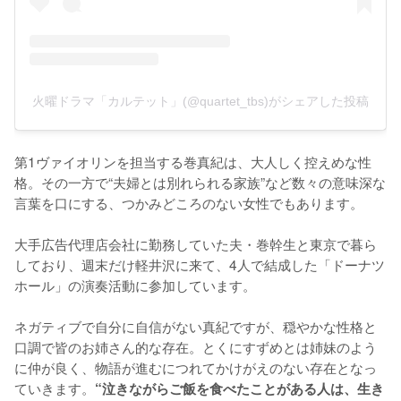
火曜ドラマ「カルテット」(@quartet_tbs)がシェアした投稿
第1ヴァイオリンを担当する巻真紀は、大人しく控えめな性
格。その一方で“夫婦とは別れられる家族”など数々の意味深な
言葉を口にする、つかみどころのない女性でもあります。

大手広告代理店会社に勤務していた夫・巻幹生と東京で暮ら
しており、週末だけ軽井沢に来て、4人で結成した「ドーナツ
ホール」の演奏活動に参加しています。

ネガティブで自分に自信がない真紀ですが、穏やかな性格と
口調で皆のお姉さん的な存在。とくにすずめとは姉妹のよう
に仲が良く、物語が進むにつれてかけがえのない存在となっ
ていきます。
“泣きながらご飯を食べたことがある人は、生き