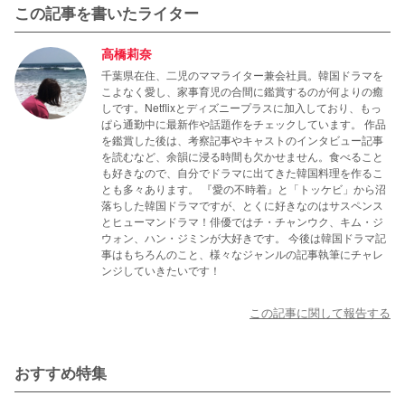
この記事を書いたライター
高橋莉奈
千葉県在住、二児のママライター兼会社員。韓国ドラマを
こよなく愛し、家事育児の合間に鑑賞するのが何よりの癒
しです。Netflixとディズニープラスに加入しており、もっ
ぱら通勤中に最新作や話題作をチェックしています。 作品
を鑑賞した後は、考察記事やキャストのインタビュー記事
を読むなど、余韻に浸る時間も欠かせません。食べること
も好きなので、自分でドラマに出てきた韓国料理を作るこ
とも多々あります。 『愛の不時着』と「トッケビ」から沼
落ちした韓国ドラマですが、とくに好きなのはサスペンス
とヒューマンドラマ！俳優ではチ・チャンウク、キム・ジ
ウォン、ハン・ジミンが大好きです。 今後は韓国ドラマ記
事はもちろんのこと、様々なジャンルの記事執筆にチャレ
ンジしていきたいです！
この記事に関して報告する
おすすめ特集