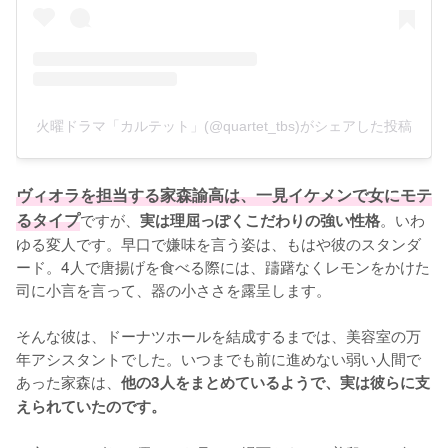
火曜ドラマ「カルテット」(@quartet_tbs)がシェアした投稿
ヴィオラを担当する家森諭高は、一見イケメンで女にモテ
るタイプ
ですが、
。いわ
実は理屈っぽくこだわりの強い性格
ゆる変人です。早口で嫌味を言う姿は、もはや彼のスタンダ
ード。4人で唐揚げを食べる際には、躊躇なくレモンをかけた
司に小言を言って、器の小ささを露呈します。

そんな彼は、ドーナツホールを結成するまでは、美容室の万
年アシスタントでした。いつまでも前に進めない弱い人間で
あった家森は、
他の3人をまとめているようで、実は彼らに支
えられていたのです。