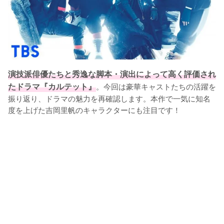
演技派俳優たちと秀逸な脚本・演出によって高く評価され
たドラマ『カルテット』
。今回は豪華キャストたちの活躍を
振り返り、ドラマの魅力を再確認します。本作で一気に知名
度を上げた吉岡里帆のキャラクターにも注目です！
L
o
/
U
a
n
d
m
e
u
d
t
:
e
1
0
0
.
0
0
%