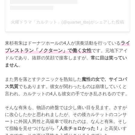
火曜ドラマ「カルテット」(@quartet_tbs)がシェアした投稿
来杉有朱はドーナツホールの4人が演奏活動を行っている
ライ
ブレストラン「ノクターン」で働く女性
です。元地下アイ
ドルであり、抜群の笑顔で接客しますが、
常に目は笑ってい
。

ません
また男を落とすテクニックを熟知した
魔性の女で、サイコパ
でもあります。彼女が関わったものは崩壊していくと
ス気質
言われ、カルテットの4人も彼女の手でかき乱されるのです。

そんな有朱も、物語の終盤では少し痛い目を見ます。さすが
に改心したかと思われましたが、その後カルテットのコンサ
ートに外国人男性と高級車で現れたのは、なんと有朱。そし
て指輪を見せつけながら
と高笑いす
「人生チョロかった！」
るのです。その姿は恐怖さえ感じさせるものでした。
