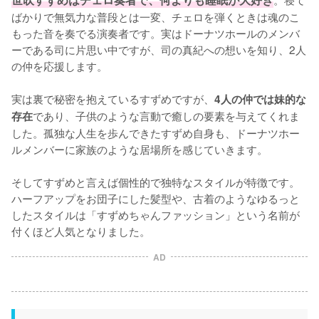
ばかりで無気力な普段とは一変、チェロを弾くときは魂のこ
もった音を奏でる演奏者です。実はドーナツホールのメンバ
ーである司に片思い中ですが、司の真紀への想いを知り、2人
の仲を応援します。

実は裏で秘密を抱えているすずめですが、
4人の仲では妹的な
であり、子供のような言動で癒しの要素を与えてくれま
存在
した。孤独な人生を歩んできたすずめ自身も、ドーナツホー
ルメンバーに家族のような居場所を感じていきます。

そしてすずめと言えば個性的で独特なスタイルが特徴です。
ハーフアップをお団子にした髪型や、古着のようなゆるっと
したスタイルは「すずめちゃんファッション」という名前が
付くほど人気となりました。
AD