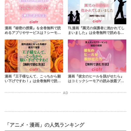
漫画『秘密の授業』を全巻無料で読
TL漫画『園児の保護者に抱かれてし
めるアプリやサービスは？シーモア
まいました』は全巻無料で読める？
で先行配信中！
コミックシーモアで独占配信中！
漫画『王子様なんて、こっちから願
漫画『彼女のヒールを脱がせたら』
い下げですわ！』は全巻無料で読め
はコミックシーモアの読み放題プラ
る？コミックシーモアで独占配信
ンで全巻無料！
中！
AD
「アニメ・漫画」の人気ランキング