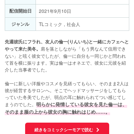
配信開始日
2021年9月10日
ジャンル
TLコミック，社会人
先週彼氏にフラれ、友人の倫一(りんいち)と一緒にカフェへと
肩を落としながら「もう男なんて信用でき
やって来た美冬。
ない」と呟く彼女でしたが、倫一に自分も一同じかと問われ
て首を横に振ります。実は倫一はオネエで、彼女に元彼を紹
介した当事者でした。

倫一に新しい洋服やコスメを見繕ってもらい、そのまま2人は
彼が経営するサロンへ。そこでヘッドマッサージをしてもら
っていた冬美でしたが、弱点の耳に触れられてつい感じてし
まうのでした。
明らかに発情している彼女を見た倫一は、
そのまま服の上から彼女の胸に触れはじめ……。
続きをコミックシーモアで読む