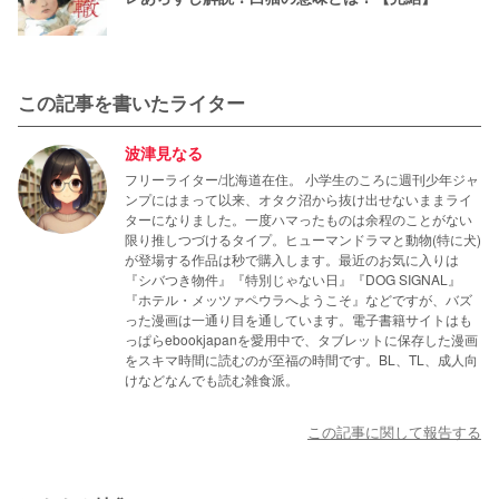
この記事を書いたライター
波津見なる
フリーライター/北海道在住。 小学生のころに週刊少年ジャ
ンプにはまって以来、オタク沼から抜け出せないままライ
ターになりました。一度ハマったものは余程のことがない
限り推しつづけるタイプ。ヒューマンドラマと動物(特に犬)
が登場する作品は秒で購入します。最近のお気に入りは
『シバつき物件』『特別じゃない日』『DOG SIGNAL』
『ホテル・メッツァペウラへようこそ』などですが、バズ
った漫画は一通り目を通しています。電子書籍サイトはも
っぱらebookjapanを愛用中で、タブレットに保存した漫画
をスキマ時間に読むのが至福の時間です。BL、TL、成人向
けなどなんでも読む雑食派。
この記事に関して報告する