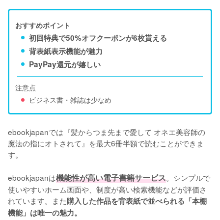
おすすめポイント
初回特典で50%オフクーポンが6枚貰える
背表紙表示機能が魅力
PayPay還元が嬉しい
注意点
ビジネス書・雑誌は少なめ
ebookjapanでは『髪からつま先まで愛して オネエ美容師の
魔法の指にオトされて』を最大6冊半額で読むことができま
す。

ebookjapanは
機能性が高い電子書籍サービス
。シンプルで
使いやすいホーム画面や、制度が高い検索機能などが評価さ
れています。また
購入した作品を背表紙で並べられる「本棚
機能」は唯一の魅力。