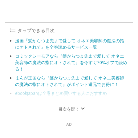
M
u
t
e
タップできる目次
漫画『髪からつま先まで愛して オネエ美容師の魔法の指
にオトされて』を全巻読めるサービス一覧
コミックシーモアなら『髪からつま先まで愛して オネエ
美容師の魔法の指にオトされて』を今すぐ70%オフで読め
る！
まんが王国なら『髪からつま先まで愛して オネエ美容師
の魔法の指にオトされて』がポイント還元でお得に！
ebookjapanは全巻まとめ買いする人におすすめ！
漫画『髪からつま先まで愛して オネエ美容師の魔法の指
にオトされて』のアプリでの配信状況
目次を開く
AD