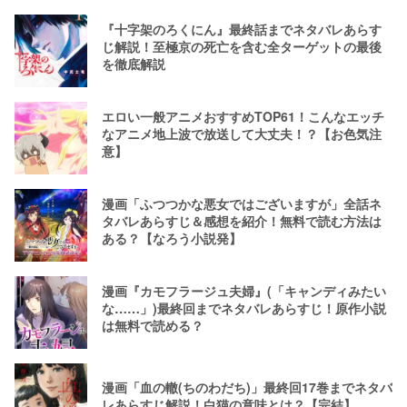
『十字架のろくにん』最終話までネタバレあらす
じ解説！至極京の死亡を含む全ターゲットの最後
を徹底解説
エロい一般アニメおすすめTOP61！こんなエッチ
なアニメ地上波で放送して大丈夫！？【お色気注
意】
漫画「ふつつかな悪女ではございますが」全話ネ
タバレあらすじ＆感想を紹介！無料で読む方法は
ある？【なろう小説発】
漫画『カモフラージュ夫婦』(「キャンディみたい
な……」)最終回までネタバレあらすじ！原作小説
は無料で読める？
漫画「血の轍(ちのわだち)」最終回17巻までネタバ
レあらすじ解説！白猫の意味とは？【完結】