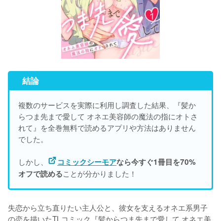
結論
複数のサービスを実際に利用し調査した結果、『髪か
らつま先まで愛して オネエ美容師の魔法の指にオトさ
れて』を
全巻無料で読めるアプリや方法はありません
でした。
しかし、
コミックシーモア
なら今すぐ1冊目を70%
ことが分かりました！
オフで読める
失恋から立ち直りたい主人公と、彼女を支えるオネエ系男子
の恋を描いたTLコミック『髪からつま先まで愛して オネエ美