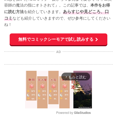
容師の魔法の指にオトされて』。この記事では、
本作をお得
を紹介していきます。
あらすじや見どころ、口
に読む方法
コミ
なども紹介していきますので、ぜひ参考にしてください
ね！
無料でコミックシーモアで試し読みする
AD
もっと読む
arrow_forward_ios
Powered by 
GliaStudios