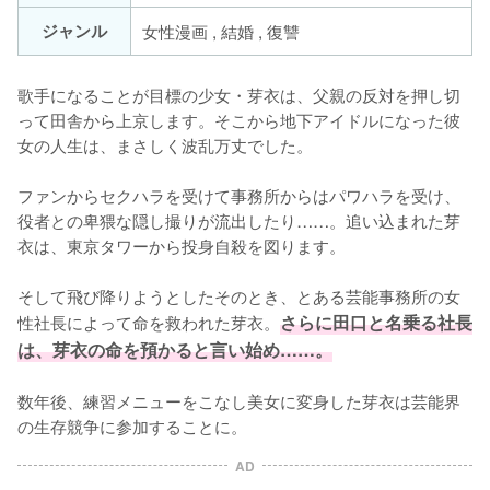
ジャンル
女性漫画 , 結婚 , 復讐
歌手になることが目標の少女・芽衣は、父親の反対を押し切
って田舎から上京します。そこから地下アイドルになった彼
女の人生は、まさしく波乱万丈でした。

ファンからセクハラを受けて事務所からはパワハラを受け、
役者との卑猥な隠し撮りが流出したり……。追い込まれた芽
衣は、東京タワーから投身自殺を図ります。

そして飛び降りようとしたそのとき、とある芸能事務所の女
性社長によって命を救われた芽衣。
さらに田口と名乗る社長
は、芽衣の命を預かると言い始め……。
数年後、練習メニューをこなし美女に変身した芽衣は芸能界
の生存競争に参加することに。
AD