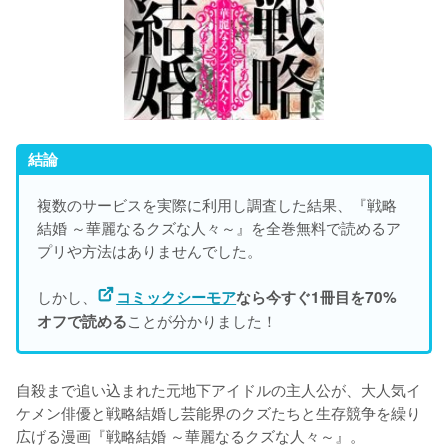
結論
複数のサービスを実際に利用し調査した結果、『戦略
結婚 ～華麗なるクズな人々～』を
全巻無料で読めるア
プリや方法はありませんでした。
しかし、
コミックシーモア
なら今すぐ1冊目を70%
ことが分かりました！
オフで読める
自殺まで追い込まれた元地下アイドルの主人公が、大人気イ
ケメン俳優と戦略結婚し芸能界のクズたちと生存競争を繰り
広げる漫画『戦略結婚 ～華麗なるクズな人々～』。
