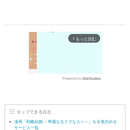
もっと読む
arrow_forward_ios
Powered by 
GliaStudios
M
u
t
e
タップできる目次
漫画『戦略結婚 ～華麗なるクズな人々～』を全巻読める
サービス一覧