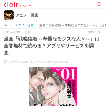
[ シアター ]
アニメ・漫画
ciatr
アニメ・漫画
漫画『戦略結婚 ～華麗なるクズな人々～』は全
2023年1月26日更新
中野ユウ
漫画『戦略結婚 ～華麗なるクズな人々～』は
全巻無料で読める？アプリやサービスを調
査！
このページにはプロモーションが含まれています