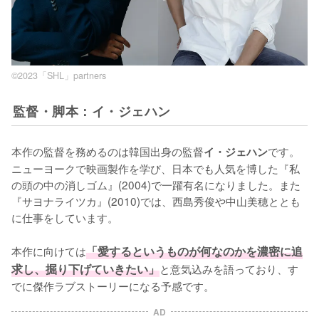
©2023「SHL」partners
監督・脚本：イ・ジェハン
本作の監督を務めるのは韓国出身の監督
です。
イ・ジェハン
ニューヨークで映画製作を学び、日本でも人気を博した『私
の頭の中の消しゴム』(2004)で一躍有名になりました。また
『サヨナライツカ』(2010)では、西島秀俊や中山美穂ととも
に仕事をしています。

本作に向けては
「愛するというものが何なのかを濃密に追
求し、掘り下げていきたい」
と意気込みを語っており、す
でに傑作ラブストーリーになる予感です。
AD