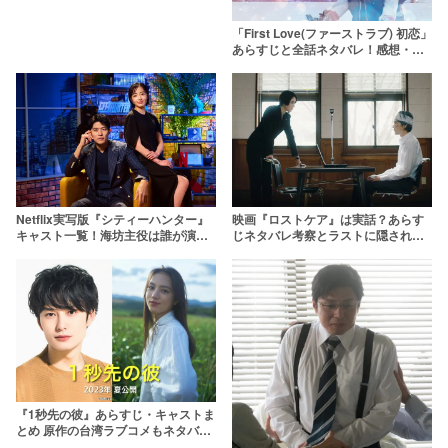
「First Love(ファーストラブ) 初恋」
あらすじと全話ネタバレ！感想・評
価は？【満島ひかり×佐藤健】
Netflix実写版『シティーハンター』
映画『ロストケア』は実話？あらす
キャスト一覧！海坊主役は誰が演じ
じネタバレ考察とラストに隠された
る？
メッセージを深ぼる
『1秒先の彼』あらすじ・キャストま
とめ 原作の台湾ラブコメもネタバレ
ありで紹介！