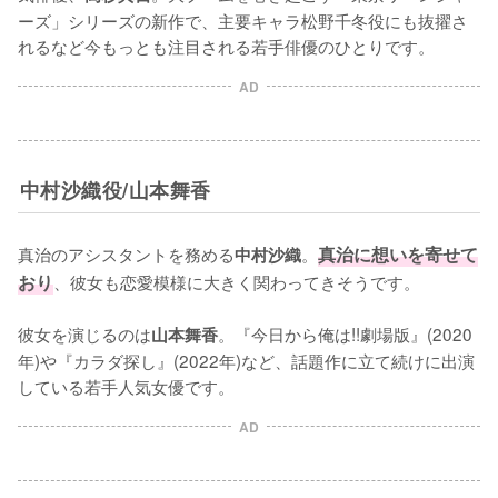
ーズ」シリーズの新作で、主要キャラ松野千冬役にも抜擢さ
れるなど今もっとも注目される若手俳優のひとりです。
AD
中村沙織役/山本舞香
真治のアシスタントを務める
。
真治に想いを寄せて
中村沙織
おり
、彼女も恋愛模様に大きく関わってきそうです。

彼女を演じるのは
。『今日から俺は!!劇場版』(2020
山本舞香
年)や『カラダ探し』(2022年)など、話題作に立て続けに出演
している若手人気女優です。
AD