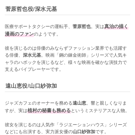
菅原哲也役/深水元基
医療サポートタクシーの運転手、
。実は
真治の描く
菅原哲也
漫画のファン
のようです。

彼を演じるのは俳優のみならずファッション業界でも活躍す
る俳優、
。映画「鋼の錬金術師」シリーズで人気キ
深水元基
ャラのハボックを演じるなど、様々な映画を確かな演技力で
支えるバイプレーヤーです。
遠山恵役/山口紗弥加
ジャズカフェのオーナーを務める
。響と親しくなりま
遠山恵
すが、実は
植村の秘書も務める
というミステリアスな人物。

彼女を演じるのは人気作「ラジエーションハウス」シリーズ
などにも出演する、実力派女優の
です。
山口紗弥加