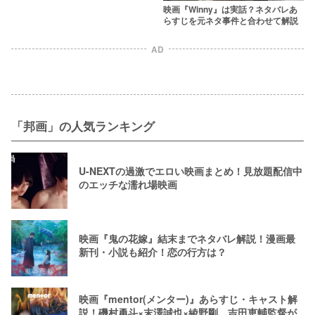
映画『Winny』は実話？ネタバレあ
らすじを元ネタ事件と合わせて解説
AD
「邦画」の人気ランキング
U-NEXTの過激でエロい映画まとめ！見放題配信中
のエッチな濡れ場映画
映画『鬼の花嫁』結末までネタバレ解説！漫画最
新刊・小説も紹介！恋の行方は？
映画『mentor(メンター)』あらすじ・キャスト解
説！磯村勇斗×末澤誠也×綾野剛、吉田恵輔監督が