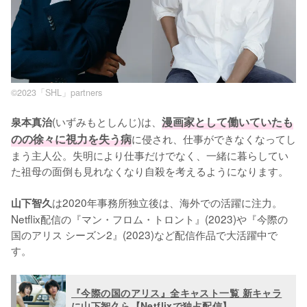
©2023「SHL」partners
(いずみもとしんじ)は、
漫画家として働いていたも
泉本真治
のの徐々に視力を失う病
に侵され、仕事ができなくなってし
まう主人公。失明により仕事だけでなく、一緒に暮らしてい
た祖母の面倒も見れなくなり自殺を考えるようになります。

は2020年事務所独立後は、海外での活躍に注力。
山下智久
Netflix配信の『マン・フロム・トロント』(2023)や『今際の
国のアリス シーズン2』(2023)など配信作品で大活躍中で
す。
『今際の国のアリス』全キャスト一覧 新キャラ
に山下智久ら【Netflixで独占配信】