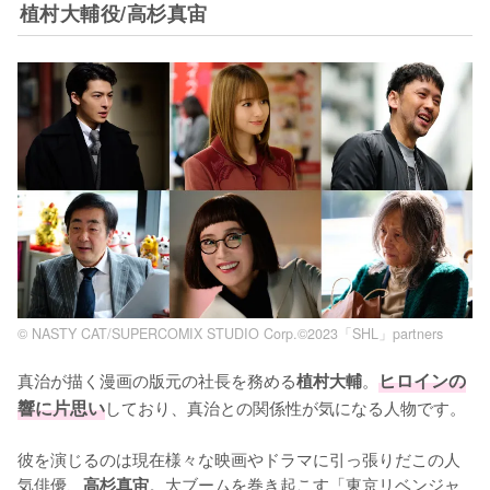
植村大輔役/高杉真宙
©︎ NASTY CAT/SUPERCOMIX STUDIO Corp.©2023「SHL」partners
真治が描く漫画の版元の社長を務める
。
ヒロインの
植村大輔
響に片思い
しており、真治との関係性が気になる人物です。

彼を演じるのは現在様々な映画やドラマに引っ張りだこの人
気俳優、
。大ブームを巻き起こす「東京リベンジャ
高杉真宙