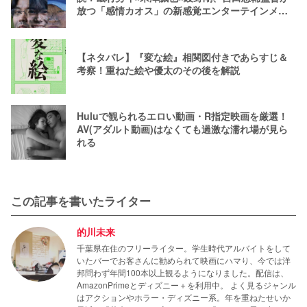
放つ「感情カオス」の新感覚エンターテインメン
ト
【ネタバレ】『変な絵』相関図付きであらすじ＆
考察！重ねた絵や優太のその後を解説
Huluで観られるエロい動画・R指定映画を厳選！
AV(アダルト動画)はなくても過激な濡れ場が見ら
れる
この記事を書いたライター
的川未来
千葉県在住のフリーライター。学生時代アルバイトをして
いたバーでお客さんに勧められて映画にハマり、今では洋
邦問わず年間100本以上観るようになりました。配信は、
AmazonPrimeとディズニー＋を利用中。 よく見るジャンル
はアクションやホラー・ディズニー系。年を重ねたせいか