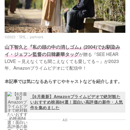
©2023「SHL」partners
山下智久と『私の頭の中の消しゴム』(2004)でお馴染み
イ・ジェフン監督の日韓豪華タッグ
が贈る『SEE HEAR 
LOVE ～見えなくても聞こえなくても愛してる～』が2023
年、Amazonプライムビデオにて配信中！

本記事では気になるあらすじやキャストなどを紹介します。
【6月最新】Amazonプライムビデオで絶対観た
いおすすめ映画84選！面白い高評価の新作・人気
作を集めました
AD