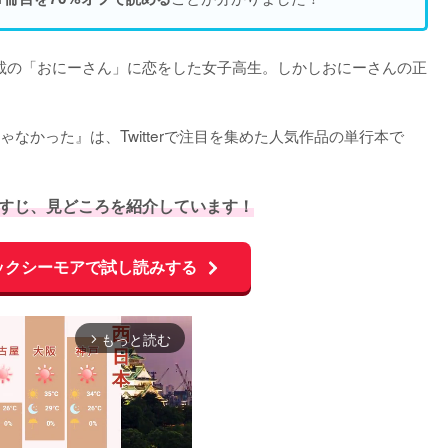
載の「おにーさん」に恋をした女子高生。しかしおにーさんの正
なかった』は、Twitterで注目を集めた人気作品の単行本で
すじ、見どころを紹介しています！
ックシーモアで試し読みする
もっと読む
arrow_forward_ios