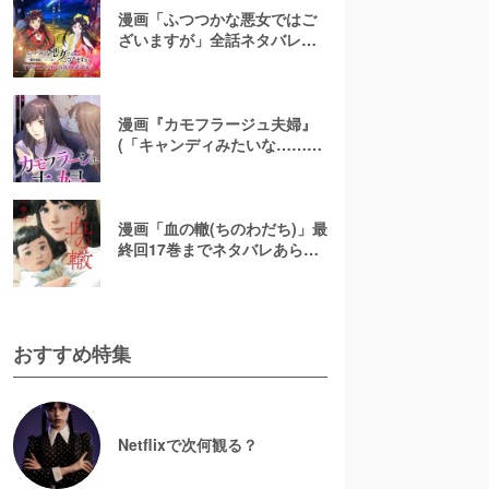
漫画「ふつつかな悪女ではご
ざいますが」全話ネタバレあ
らすじ＆感想を紹介！無料で
読む方法はある？【なろう小
説発】
漫画『カモフラージュ夫婦』
(「キャンディみたいな……」)
最終回までネタバレあらす
じ！原作小説は無料で読め
る？
漫画「血の轍(ちのわだち)」最
終回17巻までネタバレあらす
じ解説！白猫の意味とは？
【完結】
おすすめ特集
Netflixで次何観る？