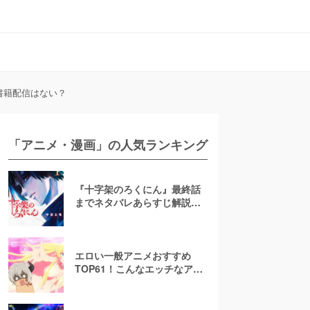
書籍配信はない？
「アニメ・漫画」の人気ランキング
『十字架のろくにん』最終話
までネタバレあらすじ解説！
至極京の死亡を含む全ターゲ
ットの最後を徹底解説
エロい一般アニメおすすめ
TOP61！こんなエッチなアニ
メ地上波で放送して大丈
夫！？【お色気注意】