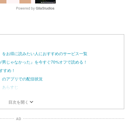
Powered by 
GliaStudios
M
u
t
e
』をお得に読みたい人におすすめのサービス一覧
が男じゃなかった』を今すぐ70%オフで読める！
おすすめ！
』のアプリでの配信状況
』あらすじ
目次を開く
AD