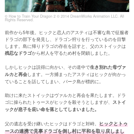
© How to Train Your Dragon 2 © 2014 DreamWorks Animation LLC. All
Rights Reserved.
前作から5年後。ヒックと恋人のアスティは不審な島で征服者
ドラゴの部下を発見し、ドラゴン狩りを行っているのを目撃
します。島に帰りドラゴの存在を話すと、父のストイックは
から村人を守るため村を閉鎖しました。

残忍なドラゴ
しかしヒックは説得に向かい、その道中で
生き別れた母ヴァ
します。一方捕まったアスティはヒックが向かっ
ルカと再会
ていることを話してしまい、バーク島が標的に。

助けに来たストイックはヴァルカと再会を果たします。ドラ
ゴに操られたトゥースがヒックを殺そうとしますが、
ストイ
ックが息子を庇い命を落としてしまいました。
父の遺志を受け継いたヒックはドラゴと対峙。
ヒックとトゥ
ースの連携で見事ドラゴを倒し村に平和を取り戻しまし