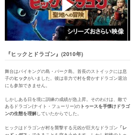
『ヒックとドラゴン』(2010年)
舞台はバイキングの島・バーク島。首長のストイックには息
子の
がいました。彼は非力で村を脅かすドラゴン退治
ヒック
にも参加できません。

しかしある日を境に訓練の成績が急上昇。そのわけは、敵で
あるドラゴン(ナイト・フューリー)の
トゥースを手懐けドラゴ
していたからでした。

ンの生態を理解
ヒックはドラゴンが村を襲撃する元凶が巨大なドラゴン
「レ
であることを突き止めます。しかし相棒のトゥ
ッド・デス」