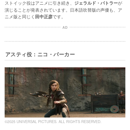
ストイック役はアニメに引き続き、
が
ジェラルド・バトラー
演じることが発表されています。日本語吹替版の声優も、ア
ニメ版と同じく
です。
田中正彦
AD
アスティ役：ニコ・パーカー
©2025 UNIVERSAL PICTURES. ALL RIGHTS RESERVED.