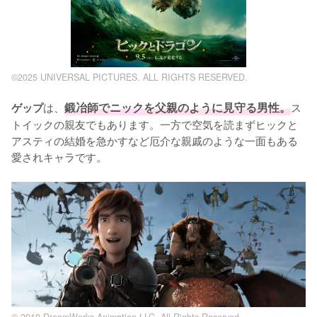
©2025 UNIVERSAL PICTURES. ALL RIGHTS RESERVED.
は、
鍛冶師でニックを父親のように見守る男性。
ス
ゲップ
トイックの親友でもあります。一方で空気を読まずヒックと
アスティの結婚を急かすなど厄介な親戚のような一面もある
愛されキャラです。
© 2019 DreamWorks Animation LLC. All Rights Reserved.