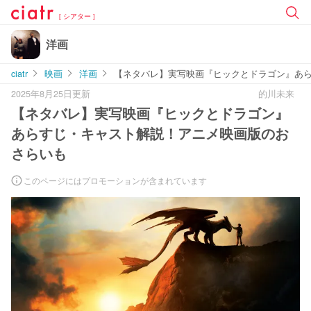
[ シアター ]
洋画
ciatr
映画
洋画
【ネタバレ】実写映画『ヒックとドラゴン』あ
2025年8月25日更新
的川未来
【ネタバレ】実写映画『ヒックとドラゴン』
あらすじ・キャスト解説！アニメ映画版のお
さらいも
このページにはプロモーションが含まれています