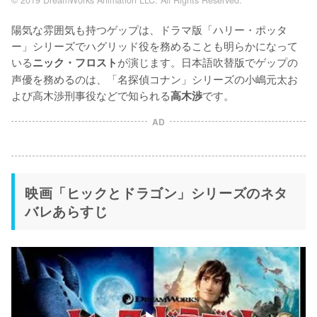
陽気な雰囲気も持つゲップは、ドラマ版「ハリー・ポッタ
ー」シリーズでハグリッド役を務めることも明らかになって
いる
が演じます。日本語吹替版でゲップの
ニック・フロスト
声優を務めるのは、「名探偵コナン」シリーズの小嶋元太お
よび高木渉刑事役などで知られる
です。
高木渉
AD
映画「ヒックとドラゴン」シリーズのネタ
バレあらすじ