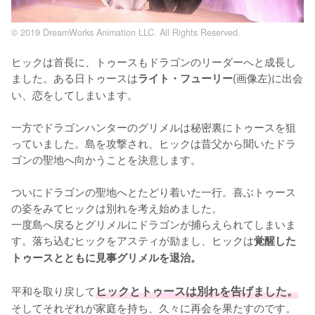
© 2019 DreamWorks Animation LLC. All Rights Reserved.
ヒックは首長に、トゥースもドラゴンのリーダーへと成長し
ました。ある日トゥースは
(画像左)に出会
ライト・フューリー
い、恋をしてしまいます。

一方でドラゴンハンターのグリメルは秘密裏にトゥースを狙
っていました。島を攻撃され、ヒックは昔父から聞いたドラ
ゴンの聖地へ向かうことを決意します。

ついにドラゴンの聖地へとたどり着いた一行。喜ぶトゥース
の姿をみてヒックは別れを考え始めました。

一度島へ戻るとグリメルにドラゴンが捕らえられてしまいま
す。落ち込むヒックをアスティが励まし、ヒックは
覚醒した
トゥースとともに見事グリメルを退治。
平和を取り戻して
ヒックとトゥースは別れを告げました。
そしてそれぞれが家庭を持ち、久々に再会を果たすのです。