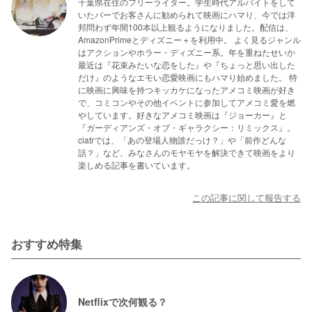
千葉県在住のフリーライター。学生時代アルバイトをして
いたバーでお客さんに勧められて映画にハマり、今では洋
邦問わず年間100本以上観るようになりました。配信は、
AmazonPrimeとディズニー＋を利用中。 よく見るジャンル
はアクションやホラー・ディズニー系。年を重ねたせいか
最近は『花束みたいな恋をした』や『ちょっと思い出した
だけ』のようなエモい恋愛映画にもハマり始めました。 特
に映画に興味を持つキッカケになったアメコミ映画が好き
で、コミコンやその他イベントに参加してアメコミ愛を燃
やしています。好きなアメコミ映画は『ジョーカー』と
『ガーディアンズ・オブ・ギャラクシー：リミックス』。
ciatrでは、「あの登場人物誰だっけ？」や「前作どんな
話？」など、みなさんのモヤモヤを解決できて映画をより
楽しめる記事を書いています。
この記事に関して報告する
おすすめ特集
Netflixで次何観る？