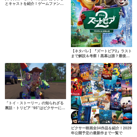
とキャストを紹介！ゲームファンの
期待値は？
【ネタバレ】『ズートピア2』ラスト
まで解説＆考察！黒幕は誰？最後の
シーンの意味も
「トイ・ストーリー」の知られざる
裏話・トリビア “95"はピクサーにと
って記念すべき数字！
ピクサー映画全34作品を紹介！2029
年公開予定の最新作まで一覧で