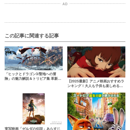
AD
この記事に関連する記事
「ヒックとドラゴン3/聖地への冒
険」の魅力解説＆トリビア集 革新的
【2025最新】アニメ映画おすすめラ
美しさで描かれるドラゴンのお引越
ンキング！大人も子供も楽しめる最
し
新作から隠れた名作まで
実写映画「ゼルダの伝説」あらすじ