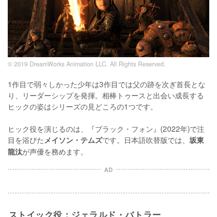
© 2019 DreamWorks Animation LLC. All Rights Reserved.
1作目で弱々しかった少年は3作目では父の跡を次ぎ首長とな
り、リーダーシップを発揮。相棒トゥースと出会い成長する
ヒックの姿はシリーズの見どころの1つです。

ヒック役を演じるのは、『ブラック・フォン』(2022年)で注
目を浴びた
です。日本語吹替版では、
メイソン・テムズ
坂東
が声優を務めます。
龍汰
AD
ストイック役：ジェラルド・バトラー