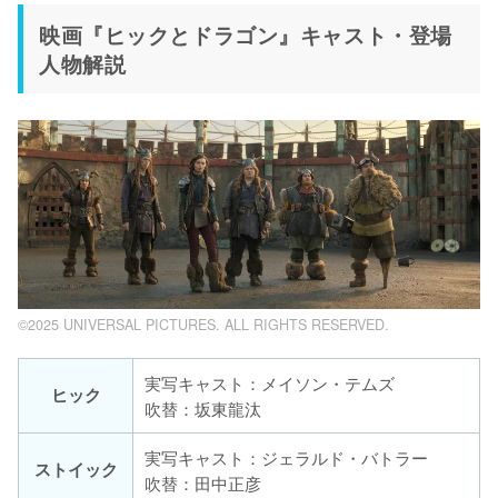
映画『ヒックとドラゴン』キャスト・登場
人物解説
©2025 UNIVERSAL PICTURES. ALL RIGHTS RESERVED.
実写キャスト：メイソン・テムズ
ヒック
吹替：坂東龍汰
実写キャスト：ジェラルド・バトラー
ストイック
吹替：田中正彦