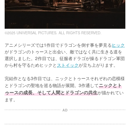
©2025 UNIVERSAL PICTURES. ALL RIGHTS RESERVED.
アニメシリーズでは1作目でドラゴンを倒す事を夢見る
ヒック
がドラゴンのトゥースと出会い、敵ではなく共に生きる道を
選択しました。2作目では、征服者ドラゴが操るドラゴン軍団
から村を守るためヒックと
ストイック
が立ち上がります。

完結作となる3作目では、ニックとトゥースそれぞれの恋模様
とドラゴンの聖地を巡る物語が展開。3作通して
ニックとト
ゥースの成長、そして人間とドラゴンの共生
が描かれてい
ます。
AD