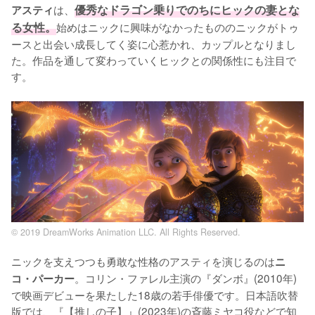
は、
優秀なドラゴン乗りでのちにヒックの妻とな
アスティ
る女性。
始めはニックに興味がなかったもののニックがトゥ
ースと出会い成長してく姿に心惹かれ、カップルとなりまし
た。作品を通して変わっていくヒックとの関係性にも注目で
す。
© 2019 DreamWorks Animation LLC. All Rights Reserved.
ニックを支えつつも勇敢な性格のアスティを演じるのは
ニ
。コリン・ファレル主演の『ダンボ』(2010年)
コ・パーカー
で映画デビューを果たした18歳の若手俳優です。日本語吹替
版では、『【推しの子】』(2023年)の斉藤ミヤコ役などで知