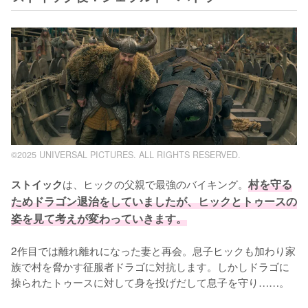
©2025 UNIVERSAL PICTURES. ALL RIGHTS RESERVED.
は、ヒックの父親で最強のバイキング。
村を守る
ストイック
ためドラゴン退治をしていましたが、ヒックとトゥースの
姿を見て考えが変わっていきます。
2作目では離れ離れになった妻と再会。息子ヒックも加わり家
族で村を脅かす征服者ドラゴに対抗します。しかしドラゴに
操られたトゥースに対して身を投げだして息子を守り……。