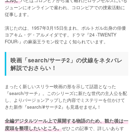
エル)。
ジューンにオンラインで雇われ、コロンビアでの捜索活動に
従事します。

演じたのは、1957年3月15日生まれ、ポルトガル出身の俳優
ヨアキム・デ・アルメイダです。ドラマ『24 -TWENTY 
FOUR-』の麻薬王ラモン役でよく知られています。
映画「search/サーチ2」の伏線をネタバレ
解説でおさらい！
まったく新しいスリラー映画の形を示して話題となった
『search/サーチ』。このシリーズに新たな世代の主人公を配
し、よりバージョンアップした内容でミステリーを仕かけて
きた新作『search/#サーチ2』も見逃せません！

全編デジタルツール上で展開する物語のため、観た後は一
度頭を整理したいところ。
ぜひこの記事で、詳しいあらす