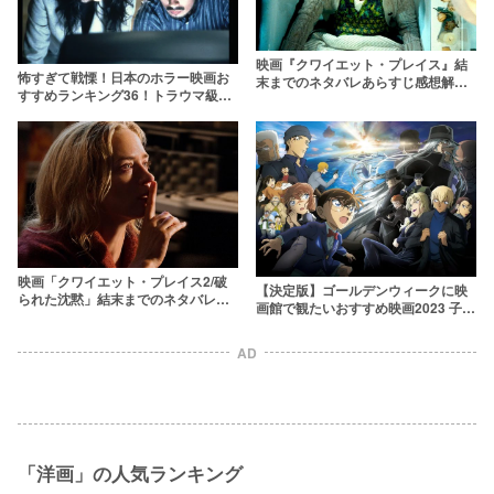
映画『クワイエット・プレイス』結
怖すぎて戦慄！日本のホラー映画お
末までのネタバレあらすじ感想解
すすめランキング36！トラウマ級ジ
説！“音をたてたら即死”の恐怖に耐
ャパニーズホラーを集めました
えられるか？
映画「クワイエット・プレイス2/破
【決定版】ゴールデンウィークに映
られた沈黙」結末までのネタバレあ
画館で観たいおすすめ映画2023 子供
らすじと感想考察 怪物の正体は明ら
も大人も楽しめるGW公開のアニメ映
かになったのか
画・邦画・洋画
AD
「洋画」の人気ランキング