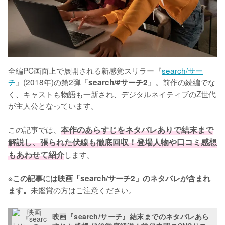
全編PC画面上で展開される新感覚スリラー『
search/サー
チ
』(2018年)の第2弾『
』。前作の続編でな
search/#サーチ2
く、キャストも物語も一新され、デジタルネイティブのZ世代
が主人公となっています。

この記事では、
本作のあらすじをネタバレありで結末まで
解説し、張られた伏線も徹底回収！登場人物や口コミ感想
もあわせて紹介
します。

※
この記事には映画「search/サーチ2」のネタバレが含まれ
未鑑賞の方はご注意ください。
ます。
映画『search/サーチ』結末までのネタバレあら