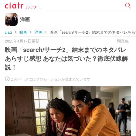
[ シアター ]
洋画
ciatr
映画
洋画
映画「search/サーチ2」結末までのネタバレ
2023年4月17日更新
間真生
映画「search/サーチ2」結末までのネタバレ
あらすじ感想 あなたは気づいた？徹底伏線解
説！
このページにはプロモーションが含まれています