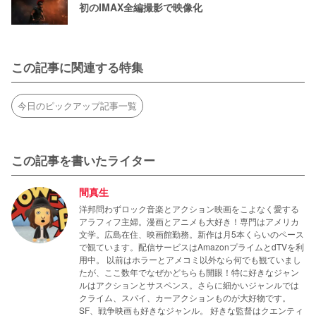
初のIMAX全編撮影で映像化
この記事に関連する特集
今日のピックアップ記事一覧
この記事を書いたライター
間真生
洋邦問わずロック音楽とアクション映画をこよなく愛する
アラフィフ主婦。漫画とアニメも大好き！専門はアメリカ
文学。広島在住、映画館勤務。新作は月5本くらいのペース
で観ています。配信サービスはAmazonプライムとdTVを利
用中。 以前はホラーとアメコミ以外なら何でも観ていまし
たが、ここ数年でなぜかどちらも開眼！特に好きなジャン
ルはアクションとサスペンス。さらに細かいジャンルでは
クライム、スパイ、カーアクションものが大好物です。
SF、戦争映画も好きなジャンル。 好きな監督はクエンティ