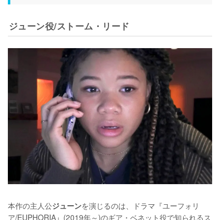
ジューン役/ストーム・リード
本作の主人公
を演じるのは、ドラマ『ユーフォリ
ジューン
ア/EUPHORIA』(2019年～)のギア・ベネット役で知られるス