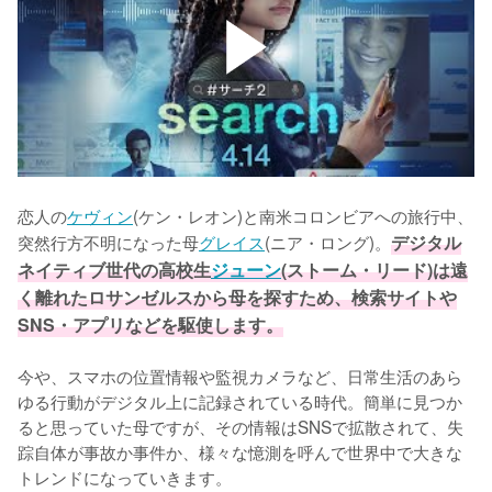
恋人の
ケヴィン
(ケン・レオン)と南米コロンビアへの旅行中、
突然行方不明になった母
グレイス
(ニア・ロング)。
デジタル
ネイティブ世代の高校生
ジューン
(ストーム・リード)は遠
く離れたロサンゼルスから母を探すため、検索サイトや
SNS・アプリなどを駆使します。
今や、スマホの位置情報や監視カメラなど、日常生活のあら
ゆる行動がデジタル上に記録されている時代。簡単に見つか
ると思っていた母ですが、その情報はSNSで拡散されて、失
踪自体が事故か事件か、様々な憶測を呼んで世界中で大きな
トレンドになっていきます。