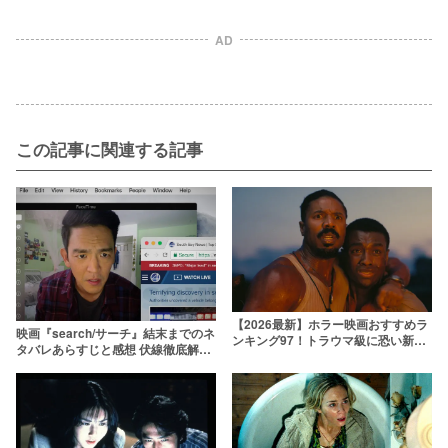
AD
この記事に関連する記事
【2026最新】ホラー映画おすすめラ
映画『search/サーチ』結末までのネ
ンキング97！トラウマ級に恐い新旧
タバレあらすじと感想 伏線徹底解
名作を厳選
説！前代未聞のSNSサスペンススリ
ラー