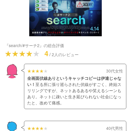
『
search/#サーチ2
』の総合評価
4
/
2
人のレビュー
30代女性
全画面伏線ありというキャッチコピーは伊達じゃな
い！
至る所に張り巡らされた伏線がすごく、終始ス
リリングですが、ネットあるあるや笑えるシーンも
あり。ネットに疎いと生き延びられない社会になっ
たと、改めて痛感。
40代男性