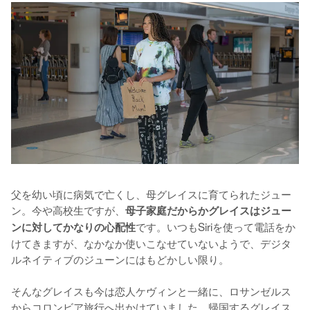
父を幼い頃に病気で亡くし、母グレイスに育てられたジュー
ン。今や高校生ですが、
母子家庭だからかグレイスはジュー
です。いつもSiriを使って電話をか
ンに対してかなりの心配性
けてきますが、なかなか使いこなせていないようで、デジタ
ルネイティブのジューンにはもどかしい限り。

そんなグレイスも今は恋人ケヴィンと一緒に、ロサンゼルス
からコロンビア旅行へ出かけていました。帰国するグレイス