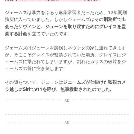
ジェームズは暴力をふるう麻薬常習者だったため、12年間刑
務所に入っていました。しかしジェームズはその
刑務所で出
会ったケヴィンと、ジューンを取り戻すためにグレイスを監
を立てていたのです。

禁する計画
ジェームズはジューンを誘拐しネヴァダの家に連れてきます
が、そここそグレイスが監禁されていた場所。グレイスはジ
ェームズに撃たれてしまいますが、割れたガラスの破片をジ
ェームズの首に突き刺します。

その隙をついて、ジューンは
ジェームズが仕掛けた監視カメ
ラ越しにSiriで911を呼び、無事救助されたのでした。
AD
AD