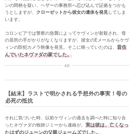
ンの間柄を疑い、ヘザーの事務所へ忍び込んで証拠をつかも
うとしますが、
してしま
クローゼットから彼女の遺体を発見
います。

コロンビアでは警察の急襲によってケヴィンが射殺され、母
の居所の手がかりがなくなりますが、彼女のEメールからケヴ
ィンの防犯カメラ映像を発見。そこに映っていたのは、
昔住
んでいたネヴァダの家でした。
AD
【結末】ラストで明かされる予想外の事実！母の
必死の抵抗
それに気づいた時、以前ケヴィンの過去を調べた時に知り合
ったネヴァダの牧師ジミーから連絡が。
実は彼は、亡くなっ
たはずのジューンの父親ジェームズでした。