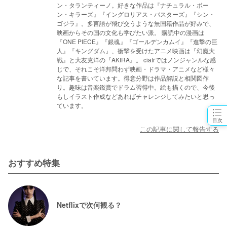
ン・タランティーノ。好きな作品は『ナチュラル・ボー
ン・キラーズ』『イングロリアス・バスターズ』『シン・
ゴジラ』。多言語が飛び交うような無国籍作品が好みで、
映画からその国の文化も学びたい派。 購読中の漫画は
『ONE PIECE』『銀魂』『ゴールデンカムイ』『進撃の巨
人』『キングダム』、衝撃を受けたアニメ映画は『幻魔大
戦』と大友克洋の『AKIRA』。 ciatrではノンジャンルな感
じで、それこそ洋邦問わず映画・ドラマ・アニメなど様々
な記事を書いています。得意分野は作品解説と相関図作
り。趣味は音楽鑑賞でドラム習得中。絵も描くので、今後
もしイラスト作成などあればチャレンジしてみたいと思っ
ています。
目次
この記事に関して報告する
おすすめ特集
Netflixで次何観る？