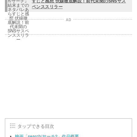
すじと感想 伏線徹底解説！前代未聞のSNSサス
ペンススリラー
AD
L
o
/
U
a
n
d
m
e
u
d
t
:
e
1
0
0
.
0
0
%
タップできる目次
映画「search/サーチ2」作品概要