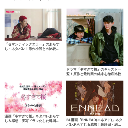
『セマンティックエラー』のあらす
じ・ネタバレ！原作小説との比較や
キャストも解説
ドラマ『冬すぎて桜』のキャスト一
覧！原作と最終回の結末を徹底比較
漫画『冬すぎて桜』ネタバレあらす
BL漫画『ENNEAD(エネアド)』ネタ
じ＆感想！実写ドラマ化した韓国発
バレあらすじ＆感想！最終回・結末
のBL漫画