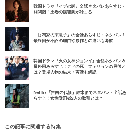
韓国ドラマ『イブの罠』全話ネタバレあらすじ・
相関図！圧巻の復讐劇が始まる
「財閥家の末息子」の全話あらすじ・ネタバレ！
最終回が不評の理由や原作との違いも考察
韓国ドラマ『火の女神ジョンイ』全話ネタバレ＆
最終回あらすじ！テドの死・ファリョンの最後と
は？登場人物の結末・実話も解説
Netflix『告白の代価』結末までネタバレ・全話あ
らすじ！女性受刑者2人の取引とは？
この記事に関連する特集