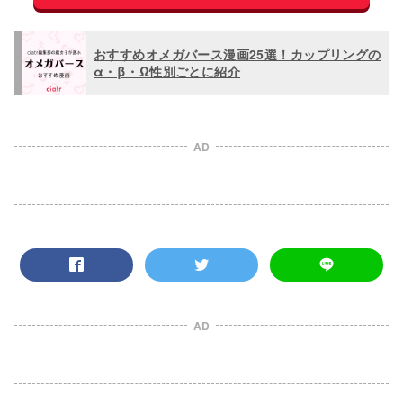
おすすめオメガバース漫画25選！カップリングの
α・β・Ω性別ごとに紹介
AD
AD