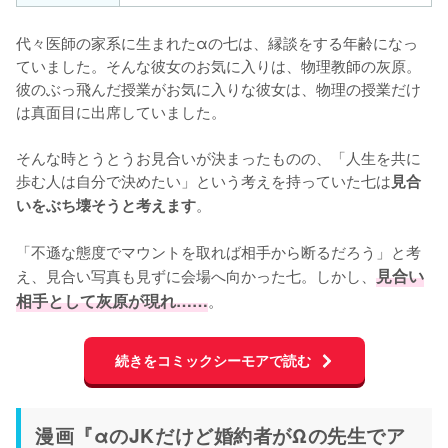
代々医師の家系に生まれたαの七は、縁談をする年齢になっ
ていました。そんな彼女のお気に入りは、物理教師の灰原。
彼のぶっ飛んだ授業がお気に入りな彼女は、物理の授業だけ
は真面目に出席していました。

そんな時とうとうお見合いが決まったものの、「人生を共に
歩む人は自分で決めたい」という考えを持っていた七は
見合
。

いをぶち壊そうと考えます
「不遜な態度でマウントを取れば相手から断るだろう」と考
え、見合い写真も見ずに会場へ向かった七。しかし、
見合い
相手として灰原が現れ……
。
続きをコミックシーモアで読む
漫画『αのJKだけど婚約者がΩの先生でア