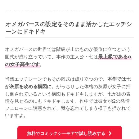
オメガバースの設定をそのまま活かしたエッチシ
ーンにドキドキ
オメガバースの世界では階級が上のものが優位に立つという
図式が成り立っていて、本作の主人公・七は
最上級であるα
の女子高生です
。

当然エッチシーンでもその図式は成り立つので、
本作では七
。がっちりした体格の灰原が女子に押
が灰原を攻める構図に
し倒されているという構図もドキドキしますが、七が雄の表
情を見せるのにもドキドキします。作中では彼女がΩの発情
フェロモンに誘惑されて、我を忘れてしまう様子も描かれて
いますよ。
無料でコミックシーモアで試し読みする