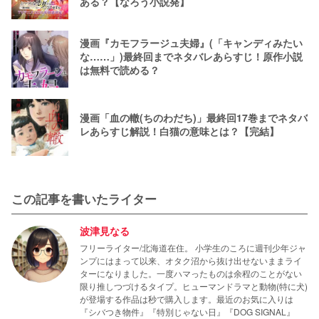
ある？【なろう小説発】
漫画『カモフラージュ夫婦』(「キャンディみたい
な……」)最終回までネタバレあらすじ！原作小説
は無料で読める？
漫画「血の轍(ちのわだち)」最終回17巻までネタバ
レあらすじ解説！白猫の意味とは？【完結】
この記事を書いたライター
波津見なる
フリーライター/北海道在住。 小学生のころに週刊少年ジャ
ンプにはまって以来、オタク沼から抜け出せないままライ
ターになりました。一度ハマったものは余程のことがない
限り推しつづけるタイプ。ヒューマンドラマと動物(特に犬)
が登場する作品は秒で購入します。最近のお気に入りは
『シバつき物件』『特別じゃない日』『DOG SIGNAL』