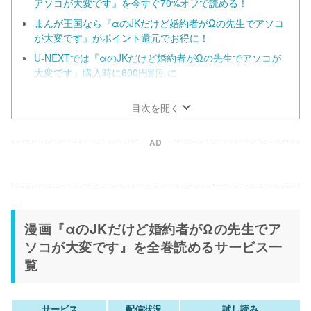
アソコが大変です』を今すぐ70%オフで読める！
まんが王国なら『αのJKだけど婚約者がΩの先生でアソコ
が大変です』がポイント還元でお得に！
U-NEXTでは『αのJKだけど婚約者がΩの先生でアソコが
大変です』購入時に600円割引に
ebookjapanは全巻まとめ買いする人におすすめ！
目次を開く
AD
漫画『αのJKだけど婚約者がΩの先生でア
ソコが大変です』を全巻読めるサービス一
覧
サービス
配信状況
試し読み