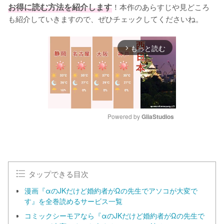
お得に読む方法を紹介します
！本作のあらすじや見どころ
も紹介していきますので、ぜひチェックしてくださいね。
もっと読む
arrow_forward_ios
Powered by 
GliaStudios
M
u
t
e
タップできる目次
漫画『αのJKだけど婚約者がΩの先生でアソコが大変で
す』を全巻読めるサービス一覧
コミックシーモアなら『αのJKだけど婚約者がΩの先生で