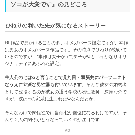
ソコが大変です』の見どころ
ひねりの利いた先が気になるストーリー
BL作品で見かけることの多いオメガバース設定ですが、本作
は男女のオメガバース作品です。その時点でひねりが効いて
いるのですが、*本作は女子がαで男子がΩというかなりオリ
ジナリティにあふれた設定。

主人公の七はαと言うことで見た目・頭脳共にパーフェクト
。そんな彼女の婚約者
なうえに立派な男性器も付いています
として登場するのが彼女の通う学校の物理教師・灰原なので
すが、彼はαの家系に生まれたΩなんだとか。

そんなわけで関係性では当然七が優位になるわけですが、そ
んな２人の関係がどうなっていくのか注目です！
AD