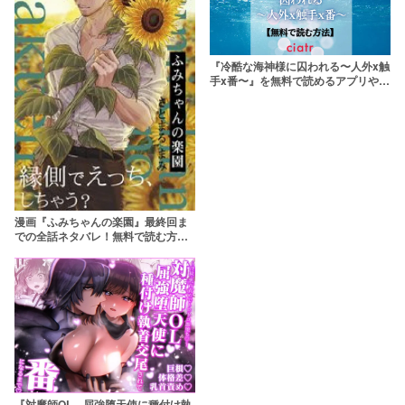
『冷酷な海神様に囚われる〜人外x触
手x番〜』を無料で読めるアプリやサ
イトは？【Ash+】
漫画『ふみちゃんの楽園』最終回ま
での全話ネタバレ！無料で読む方法
についても解説【さとまるまみ/ふゅ
ーじょんぷろだくと】
『対魔師OL、屈強堕天使に種付け執