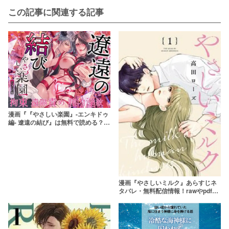
この記事に関連する記事
漫画『『やさしい楽園』-エンキドゥ
編- 遼遠の結び』は無料で読める？
【のらくらり。】
漫画『やさしいミルク』あらすじネ
タバレ・無料配信情報！rawやpdfで
読むのはやめよう