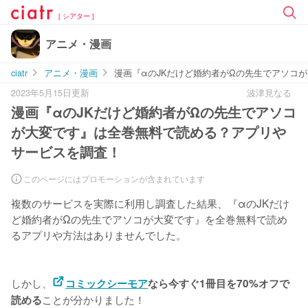
[ シアター ]
アニメ・漫画
ciatr
アニメ・漫画
漫画『αのJKだけど婚約者がΩの先生でアソコ
2023年5月15日更新
波津見なる
漫画『αのJKだけど婚約者がΩの先生でアソコ
が大変です』は全巻無料で読める？アプリや
サービスを調査！
このページにはプロモーションが含まれています
複数のサービスを実際に利用し調査した結果、『αのJKだけ
ど婚約者がΩの先生でアソコが大変です』を
全巻無料で読め
るアプリや方法はありませんでした。
しかし、
コミックシーモア
なら今すぐ1冊目を70%オフで
ことが分かりました！
読める