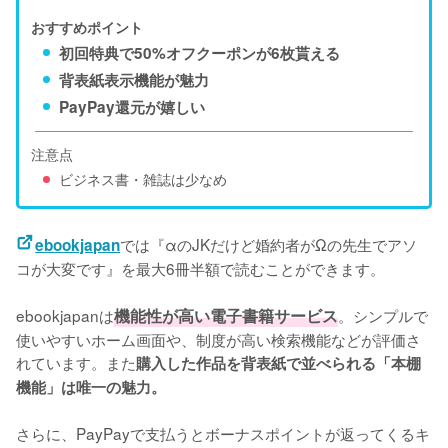
おすすめポイント
初回特典で50%オフクーポンが6枚貰える
背表紙表示機能が魅力
PayPay還元が嬉しい
注意点
ビジネス書・雑誌は少なめ
では『αのJKだけど婚約者がΩの先生でアソ
ebookjapan
コが大変です』を最大6冊半額で読むことができます。

ebookjapanは
機能性が高い電子書籍サービス
。シンプルで
使いやすいホーム画面や、制度が高い検索機能などが評価さ
れています。また
購入した作品を背表紙で並べられる「本棚
機能」は唯一の魅力。
さらに、PayPayで支払うとボーナスポイントが返ってくるキ