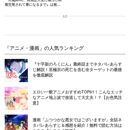
着交尾されて番になるまで』は無料
で読める？【目星堂の同人エロ漫
画】
AD
「アニメ・漫画」の人気ランキング
『十字架のろくにん』最終話までネタバレあらす
じ解説！至極京の死亡を含む全ターゲットの最後
を徹底解説
エロい一般アニメおすすめTOP61！こんなエッチ
なアニメ地上波で放送して大丈夫！？【お色気注
意】
漫画「ふつつかな悪女ではございますが」全話ネ
タバレあらすじ＆感想を紹介！無料で読む方法は