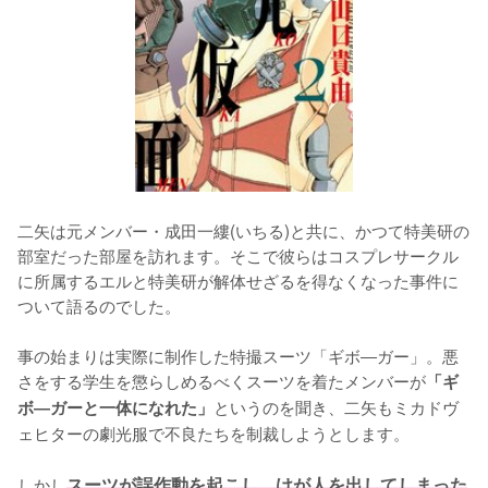
二矢は元メンバー・成田一縷(いちる)と共に、かつて特美研の
部室だった部屋を訪れます。そこで彼らはコスプレサークル
に所属するエルと特美研が解体せざるを得なくなった事件に
ついて語るのでした。

事の始まりは実際に制作した特撮スーツ「ギボ―ガー」。悪
さをする学生を懲らしめるべくスーツを着たメンバーが
「ギ
というのを聞き、二矢もミカドヴ
ボ―ガーと一体になれた」
ェヒターの劇光服で不良たちを制裁しようとします。

しかし
スーツが誤作動を起こし、けが人を出してしまった