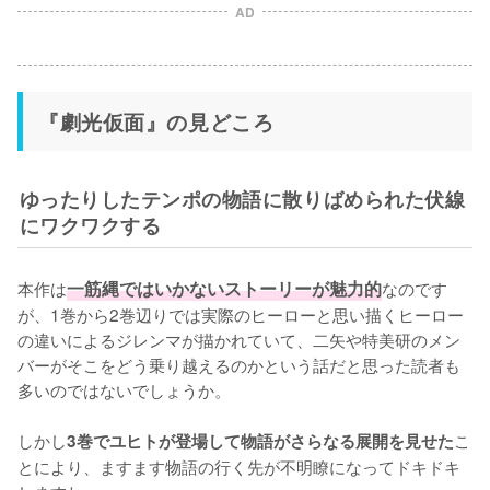
AD
『劇光仮面』の見どころ
ゆったりしたテンポの物語に散りばめられた伏線
にワクワクする
本作は
一筋縄ではいかないストーリーが魅力的
なのです
が、1巻から2巻辺りでは実際のヒーローと思い描くヒーロー
の違いによるジレンマが描かれていて、二矢や特美研のメン
バーがそこをどう乗り越えるのかという話だと思った読者も
多いのではないでしょうか。

しかし
こ
3巻でユヒトが登場して物語がさらなる展開を見せた
とにより、ますます物語の行く先が不明瞭になってドキドキ