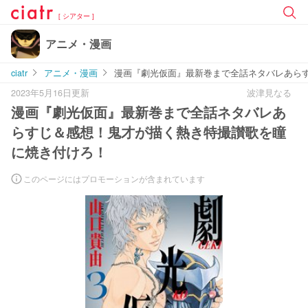
[ シアター ]
アニメ・漫画
ciatr
アニメ・漫画
漫画『劇光仮面』最新巻まで全話ネタバレあら
2023年5月16日更新
波津見なる
漫画『劇光仮面』最新巻まで全話ネタバレあ
らすじ＆感想！鬼才が描く熱き特撮讃歌を瞳
に焼き付けろ！
このページにはプロモーションが含まれています