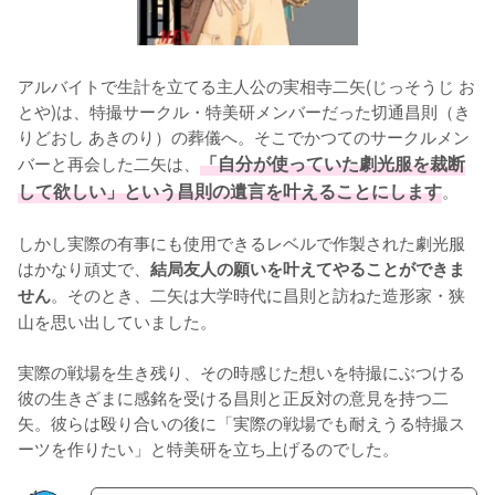
アルバイトで生計を立てる主人公の実相寺二矢(じっそうじ お
とや)は、特撮サークル・特美研メンバーだった切通昌則（き
りどおし あきのり）の葬儀へ。そこでかつてのサークルメン
バーと再会した二矢は、
「自分が使っていた劇光服を裁断
して欲しい」という昌則の遺言を叶えることにします
。

しかし実際の有事にも使用できるレベルで作製された劇光服
はかなり頑丈で、
結局友人の願いを叶えてやることができま
。そのとき、二矢は大学時代に昌則と訪ねた造形家・狭
せん
山を思い出していました。

実際の戦場を生き残り、その時感じた想いを特撮にぶつける
彼の生きざまに感銘を受ける昌則と正反対の意見を持つ二
矢。彼らは殴り合いの後に「実際の戦場でも耐えうる特撮ス
ーツを作りたい」と特美研を立ち上げるのでした。