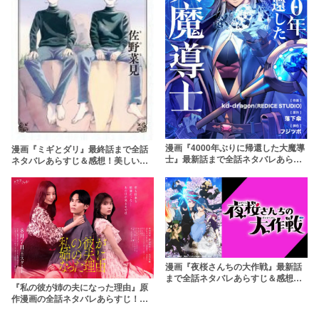
漫画『4000年ぶりに帰還した大魔導
漫画『ミギとダリ』最終話まで全話
士』最新話まで全話ネタバレあらす
ネタバレあらすじ＆感想！美しい双
じ＆感想！人類最強の男がいじめら
子によるシュールで歪な復讐劇
れっこに！？
漫画『夜桜さんちの大作戦』最新話
まで全話ネタバレあらすじ＆感想！
『私の彼が姉の夫になった理由』原
最強で心温まるスパイファンタジー
作漫画の全話ネタバレあらすじ！最
新話も【秋田汐梨×影山拓也でドラマ