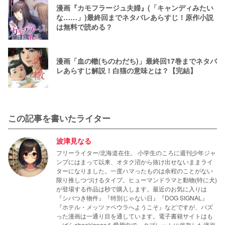
漫画『カモフラージュ夫婦』(「キャンディみたい
な……」)最終回までネタバレあらすじ！原作小説
は無料で読める？
漫画「血の轍(ちのわだち)」最終回17巻までネタバ
レあらすじ解説！白猫の意味とは？【完結】
この記事を書いたライター
波津見なる
フリーライター/北海道在住。 小学生のころに週刊少年ジャ
ンプにはまって以来、オタク沼から抜け出せないままライ
ターになりました。一度ハマったものは余程のことがない
限り推しつづけるタイプ。ヒューマンドラマと動物(特に犬)
が登場する作品は秒で購入します。最近のお気に入りは
『シバつき物件』『特別じゃない日』『DOG SIGNAL』
『ホテル・メッツァペウラへようこそ』などですが、バズ
った漫画は一通り目を通しています。電子書籍サイトはも
っぱらebookjapanを愛用中で、タブレットに保存した漫画