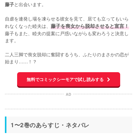
と出会います。

藤子
自虐を連発し場を凍らせる彼女を見て、居ても立ってもいら
れなくなった睦夫は、
藤子を喪女から脱却させると宣言！
藤子もまた、睦夫の提案に戸惑いながらも変わろうと決意し
ます。

二人三脚で喪女脱却に奮闘するうち、ふたりのまさかの恋が
始まり……！？
無料でコミックシーモアで試し読みする
AD
1〜2巻のあらすじ・ネタバレ