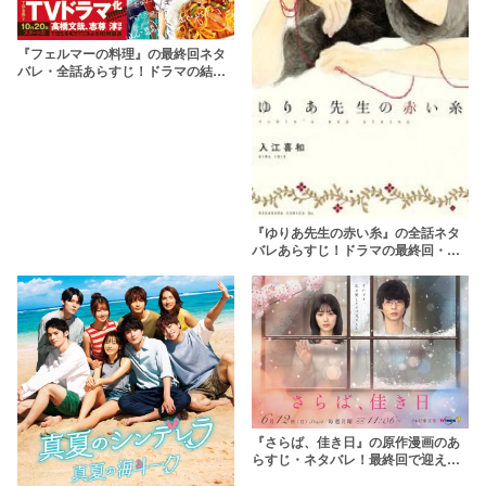
『フェルマーの料理』の最終回ネタ
バレ・全話あらすじ！ドラマの結末
予想や原作漫画の打ち切り説も
『ゆりあ先生の赤い糸』の全話ネタ
バレあらすじ！ドラマの最終回・結
末は原作と同じに？
『さらば、佳き日』の原作漫画のあ
らすじ・ネタバレ！最終回で迎える2
人の結末とは