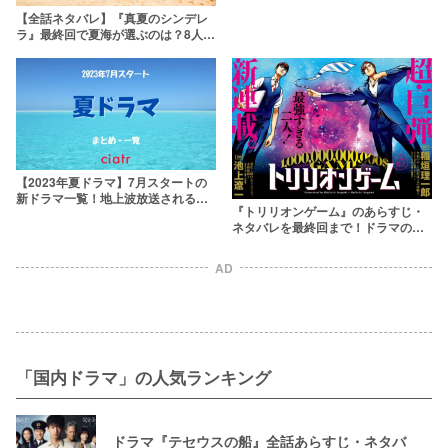
【全話ネタバレ】『真夏のシンデレ
ラ』最終回で夏海が選ぶのは？8人の
恋の結末を解説！アフターパーティ
ーでのその後とは
【2023年夏ドラマ】7月スタートの
新ドラマ一覧！地上波放送される注
『トリリオンゲーム』のあらすじ・
目作は？
ネタバレを最終回まで！ドラマの結
末や原作漫画のハルの死亡説も考察
AD
「国内ドラマ」の人気ランキング
ドラマ『テセウスの船』全話あらすじ・ネタバ