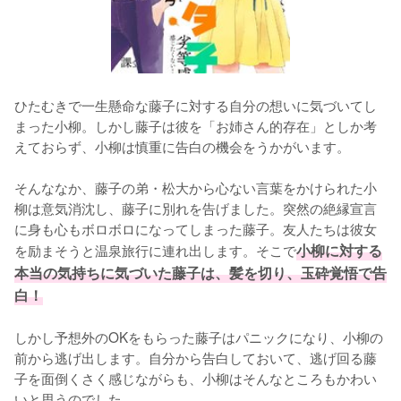
ひたむきで一生懸命な藤子に対する自分の想いに気づいてし
まった小柳。しかし藤子は彼を「お姉さん的存在」としか考
えておらず、小柳は慎重に告白の機会をうかがいます。

そんななか、藤子の弟・松大から心ない言葉をかけられた小
柳は意気消沈し、藤子に別れを告げました。突然の絶縁宣言
に身も心もボロボロになってしまった藤子。友人たちは彼女
を励まそうと温泉旅行に連れ出します。そこで
小柳に対する
本当の気持ちに気づいた藤子は、髪を切り、玉砕覚悟で告
白！
しかし予想外のOKをもらった藤子はパニックになり、小柳の
前から逃げ出します。自分から告白しておいて、逃げ回る藤
子を面倒くさく感じながらも、小柳はそんなところもかわい
いと思うのでした。