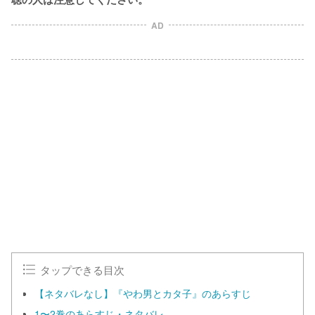
AD
L
o
/
U
a
n
d
m
e
u
d
t
:
e
1
0
0
.
0
0
%
タップできる目次
【ネタバレなし】『やわ男とカタ子』のあらすじ
1〜2巻のあらすじ・ネタバレ