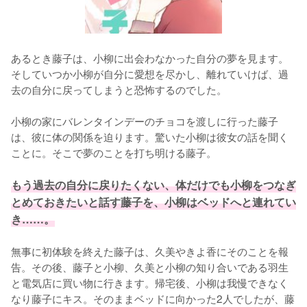
あるとき藤子は、小柳に出会わなかった自分の夢を見ます。
そしていつか小柳が自分に愛想を尽かし、離れていけば、過
去の自分に戻ってしまうと恐怖するのでした。

小柳の家にバレンタインデーのチョコを渡しに行った藤子
は、彼に体の関係を迫ります。驚いた小柳は彼女の話を聞く
ことに。そこで夢のことを打ち明ける藤子。

もう過去の自分に戻りたくない、体だけでも小柳をつなぎ
とめておきたいと話す藤子を、小柳はベッドへと連れてい
き……。
無事に初体験を終えた藤子は、久美やきよ香にそのことを報
告。その後、藤子と小柳、久美と小柳の知り合いである羽生
と電気店に買い物に行きます。帰宅後、小柳は我慢できなく
なり藤子にキス。そのままベッドに向かった2人でしたが、藤