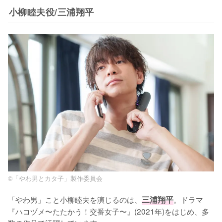
小柳睦夫役/三浦翔平
©「やわ男とカタ子」製作委員会
「やわ男」こと小柳睦夫を演じるのは、
三浦翔平
。ドラマ
『ハコヅメ〜たたかう！交番女子〜』(2021年)をはじめ、多