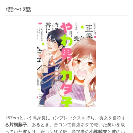
1話〜12話
167cmという高身長にコンプレックスを持ち、喪女を自称す
る
。あるとき、合コンで自虐ネタで乾いた笑いを取
片桐藤子
っていた彼女は、合コン終了後、参加者の
と彼のい
小柳睦夫