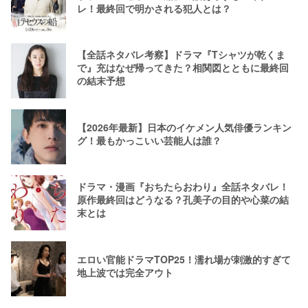
レ！最終回で明かされる犯人とは？
【全話ネタバレ考察】ドラマ『Tシャツが乾くま
で』充はなぜ帰ってきた？相関図とともに最終回
の結末予想
【2026年最新】日本のイケメン人気俳優ランキン
グ！最もかっこいい芸能人は誰？
ドラマ・漫画『おちたらおわり』全話ネタバレ！
原作最終回はどうなる？孔美子の目的や心菜の結
末とは
エロい官能ドラマTOP25！濡れ場が刺激的すぎて
地上波では完全アウト