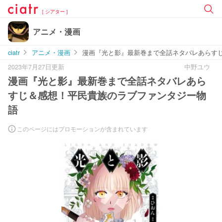
[ シアター ]
アニメ・漫画
ciatr
アニメ・漫画
漫画『光と影』最新巻まで全話ネタバレあらす
2023年7月27日更新
中野ユウ
漫画『光と影』最新巻まで全話ネタバレあら
すじ＆感想！平民貴族のラブファンタジー物
語
このページにはプロモーションが含まれています