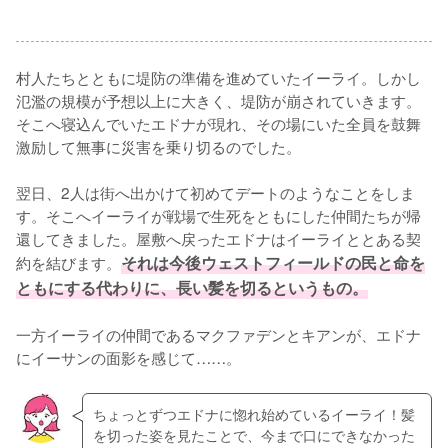
村人たちとともに堤防の準備を進めていたイーライ。しかし
氾濫の規模が予想以上に大きく、堤防が崩されていきます。
そこへ寝込んでいたエドナが現れ、その場にいた全員を鼓舞
激励して無事に災害を乗り切るのでした。

翌日、2人は街へ出かけて初めてデートのようなことをしま
す。そこへイーライが戦場で生死をともにした仲間たちが帰
還してきました。屋敷へ戻ったエドナはイーライととある契
約を結びます。
それは今後ウェストフィールドの民と命を
ともにする代わりに、長い髪を切るというもの。
一方イーライの仲間であるマクファデンとキアンが、エドナ
にイーサンの面影を感じて……。
ちょっとずつエドナに惚れ始めているイーライ！髪
を切った姿を見たことで、今まで口にできなかった