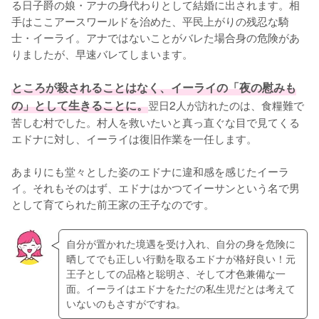
る日子爵の娘・アナの身代わりとして結婚に出されます。相
手はここアースワールドを治めた、平民上がりの残忍な騎
士・イーライ。アナではないことがバレた場合身の危険があ
りましたが、早速バレてしまいます。

ところが殺されることはなく、イーライの「夜の慰みも
の」として生きることに。
翌日2人が訪れたのは、食糧難で
苦しむ村でした。村人を救いたいと真っ直ぐな目で見てくる
エドナに対し、イーライは復旧作業を一任します。

あまりにも堂々とした姿のエドナに違和感を感じたイーラ
イ。それもそのはず、エドナはかつてイーサンという名で男
として育てられた前王家の王子なのです。
自分が置かれた境遇を受け入れ、自分の身を危険に
晒してでも正しい行動を取るエドナが格好良い！元
王子としての品格と聡明さ、そして才色兼備な一
面。イーライはエドナをただの私生児だとは考えて
いないのもさすがですね。