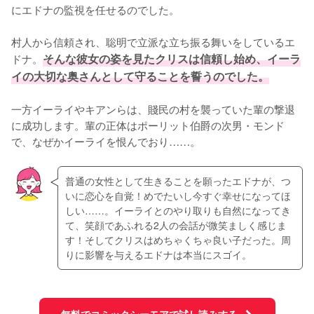
にエドナの監視を任せるのでした。

村人から信頼され、聡明で立派な立ち振る舞いをしているエ
ドナ。
そんな彼女の姿を見たクリスは信頼し始め、イーラ
イの大切な奥さんとして守ることを誓うのでした。
一方イーライやキアンらは、賤民の村を襲っていた輩の撃退
に成功します。輩の正体はポーリット伯爵の次男・モンド
で、なぜかイーライを恨んでおり……。
普通の女性として生きることを願ったエドナが、つ
いに恋心を自覚！めでたいし今すぐ幸せになってほ
しい……。イーライとのやり取りも自然になってき
て、笑顔であふれる2人の会話が微笑ましく感じま
す！そしてクリスはめちゃくちゃ良い子だった。周
りに影響を与えるエドナは本当にスゴイ。
無料でコミックシーモアで試し読みする