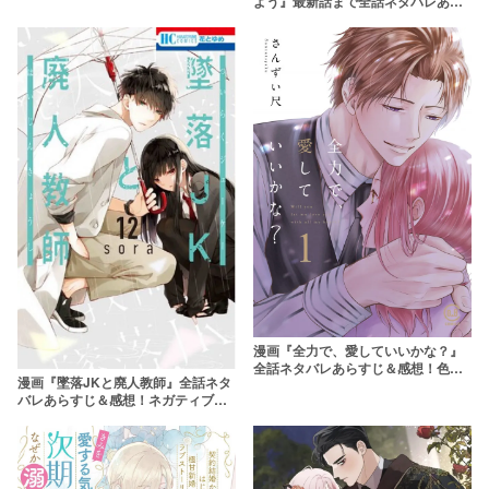
よう』最新話まで全話ネタバレあら
すじ＆感想！兄妹同士の恋を中心に
様々な恋心が揺れ動く
漫画『全力で、愛していいかな？』
全話ネタバレあらすじ＆感想！色気
漫画『墜落JKと廃人教師』全話ネタ
漂う大人の初恋みたいな恋。
バレあらすじ＆感想！ネガティブ
JK×廃人教師のラブコメディ