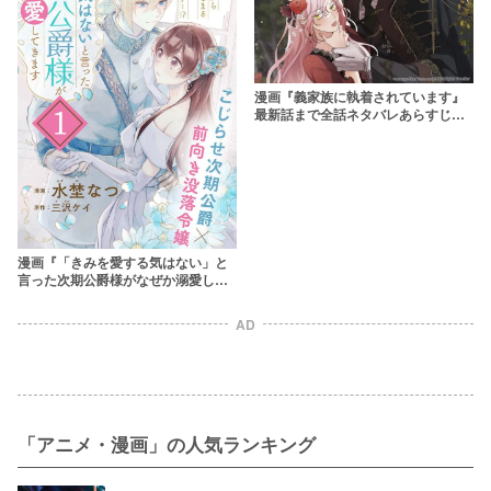
漫画『義家族に執着されています』
最新話まで全話ネタバレあらすじ＆
感想！義家族に溺愛されるヒロイン
は復讐を完遂できるのか？！
漫画『「きみを愛する気はない」と
言った次期公爵様がなぜか溺愛して
きます』全話ネタバレ&無料で読む
方法を解説！rawやバンクはやめよ
AD
う
「アニメ・漫画」の人気ランキング