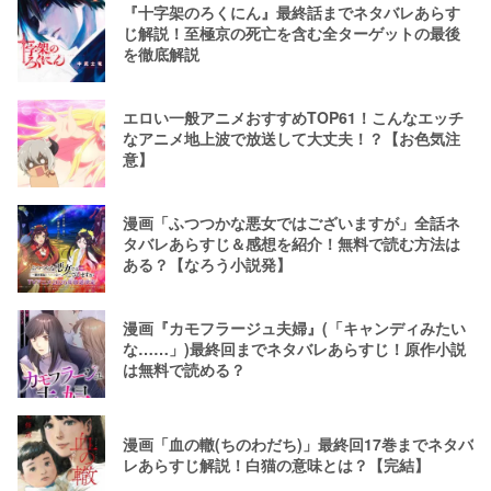
『十字架のろくにん』最終話までネタバレあらす
じ解説！至極京の死亡を含む全ターゲットの最後
を徹底解説
エロい一般アニメおすすめTOP61！こんなエッチ
なアニメ地上波で放送して大丈夫！？【お色気注
意】
漫画「ふつつかな悪女ではございますが」全話ネ
タバレあらすじ＆感想を紹介！無料で読む方法は
ある？【なろう小説発】
漫画『カモフラージュ夫婦』(「キャンディみたい
な……」)最終回までネタバレあらすじ！原作小説
は無料で読める？
漫画「血の轍(ちのわだち)」最終回17巻までネタバ
レあらすじ解説！白猫の意味とは？【完結】