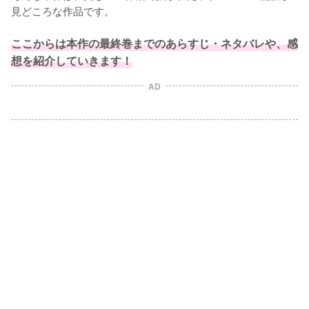
見どころな作品です。

ここからは本作の最終巻までのあらすじ・ネタバレや、感
想を紹介していきます！
AD
L
o
/
U
a
n
d
m
e
u
d
t
:
e
1
0
0
.
0
0
%