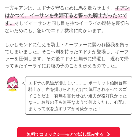
一方キアンは、エドナを守るために馬を走らせます。
キアン
はかつて、イーサンを生涯守ると誓った騎士だったので
す。
そしてイーサンと同じ目を持つイーライの期待を裏切ら
ないためにも、急いでエドナ救出に向かいます。

しかしモンドに仕える騎士・キーファーに襲われ怪我を負っ
てしまいました。そこへ剣を持ったエドナが登場し、キーフ
ァーを圧倒します。その後エドナは無事に帰還し、遅れて帰
ってきたイーライにお腹の子のことを伝えるのでした。
エドナの気迫が凄まじい……。ポーリット伯爵首席
騎士が、声を掛けられただけで気圧されるってスゴ
イことだよ！有無を言わせない迫力が格好良かった
な～。お腹の子も無事なようで何よりだし、心配し
まくって涙を流すリアが可愛かった！
無料でコミックシーモアで試し読みする