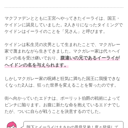
マクファデンとともに王宮へやってきたイーライは、国王・
ケイドンに謁見していました。2人きりになったタイミングで
ケイドンはイーライのことを「兄さん」と呼びます。

ケイドンは私生児の次男として生まれたことで、マクガレー
家で蔑まれながら生きてきました。マクガレー家は代々ヘイ
ドンの名を受け継いでおり、
腹違いの兄であるイーライが
ヘイドンの名を与えられます。
しかしマクガレー家の呪縛と狂気に満ちた国王に我慢できな
くなった2人は、狂った世界を変えることを誓ったのです。

街へ向かっていたエドナは、ポーリット伯爵の戦術によって
ピンチに陥ります。お腹に新たな命を抱えているエドナでし
たが、ついに自らが戦うことを決意するのでした。
陛下とイーライはまさかの異母兄弟！度々登場して