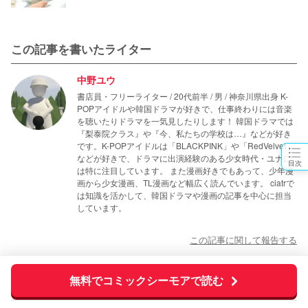
この記事を書いたライター
中野ユウ
書店員・フリーライター / 20代前半 / 男 / 神奈川県出身 K-
POPアイドルや韓国ドラマが好きで、仕事終わりには音楽
を聴いたりドラマを一気見したりします！ 韓国ドラマでは
『梨泰院クラス』や『今、私たちの学校は…』などが好き
です。K-POPアイドルは「BLACKPINK」や「RedVelvet」
などが好きで、ドラマに出演経験のある少女時代・ユナに
目次
は特に注目しています。 また漫画好きでもあって、少年漫
画から少女漫画、TL漫画など幅広く読んでいます。 ciatrで
は知識を活かして、韓国ドラマや漫画の記事を中心に担当
しています。
この記事に関して報告する
無料でコミックシーモアで読む
おすすめ特集