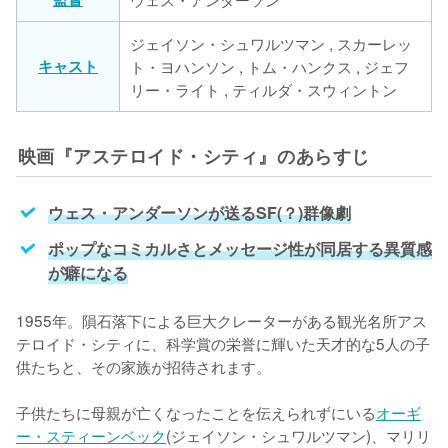
ジェイソン・シュワルツマン , スカーレッ
キャスト
ト・ヨハンソン , トム・ハンクス , ジェフ
リー・ライト , ティルダ・スウィントン
映画『アステロイド・シティ』のあらすじ
ウェス・アンダーソンが送るSF(？)群像劇
ポップなコミカルさとメッセージ性が同居する異質感
が癖になる
1955年。隕石落下による巨大クレーターがある観光名所アス
テロイド・シティに、科学賞の栄誉に輝いた天才的な5人の子
供たちと、その家族が招待されます。

子供たちに母親が亡くなったことを伝えられずにいる
オーギ
ー・スティーンベック
(ジェイソン・シュワルツマン)、マリリ