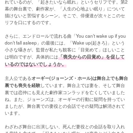
れているのが、「起きたいなら眠れ」というセリフです。第2
幕の舞台裏で、劇作家が、「人生の心地よい眠り」について
描けないと苦悩するシーン。そこで、俳優達が次々とこのセ
リフを口にするのです。

さらに、エンドロールで流れる曲「You can’t wake up if you 
don’t fall asleep」の最後には、「Wake up(起きろ)」という
小さな囁きが。監督が私たち観客に「目覚めて」ほしいこと
は明白ですが、具体的には
「喪失からの目覚め」を促して
いるのではないでしょうか。
主人公である
オーギー(ジョーンズ・ホール)は舞台上でも舞台
しています。舞台上では妻を、そして舞台
裏でも喪失を経験
裏では恋仲にも見えた劇作家コンラッドを亡くしていました
ね。また、ジョーンズは、オーギーの行動に疑問を持ってい
ましたが、舞台裏での妻役との会話でその疑問は解消されて
います。

わざわざ舞台に出演しない、死んだ妻役との会話を取り入れ