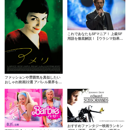
これであなたもSFマニア！ 上級SF
用語を徹底解説！【ウラシマ効果っ
て何？】
ファッションや雰囲気を真似したい
おしゃれ映画22選 アパレル業界を描
いた作品も
おすすめファンタジー映画ランキン