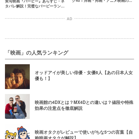
グ40！洋画・邦画・アニメ映画の名
実写映画『バービー』あらすじ・ネ
作はどれ？
タバレ解説！完璧なバービーランド
に込められたメッセージとは？
AD
「映画」の人気ランキング
オッドアイが美しい俳優・女優8人【あの日本人女
優も！】
映画館の4DXとは？MX4Dとの違いは？値段や特殊
効果の注意点を徹底解説
映画オタクがレビューで使いがちな5つの言葉【自
称映画オタクが解説】