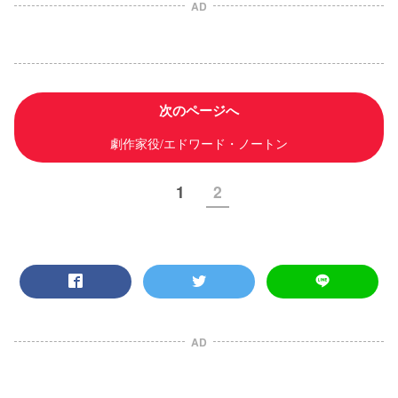
AD
次のページへ
劇作家役/エドワード・ノートン
1
2
AD