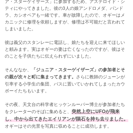
ア・スターゲイザーズ」に参加するため、アステロイド・シ
ティにやってきました。彼の3人の娘アンドロメダ、パンド
ラ、カシオペアも一緒です。車が故障したので、オギーはメ
カニックに修理を依頼しますが、修理は不可能だと言われて
しまいました。

彼は義父のスタンレーに電話し、娘たちを迎えに来てほしい
と頼みます。実はオギーの妻は亡くなったのですが、彼はそ
のことを子供たちに伝えられずにいました。

そんななか、
「ジュニア・スターゲイザーズ」の参加者とそ
さらに教師のジューンが
の親が次々と町に集まってきます。
引率する小学生の集団、バスに置いていかれてしまったカウ
ボーイたちもいます。

その夜、天文台の科学者ヒッケンルーパー博士が参加者たち
をクレーターのそばに集めると、
突然上空にUFOが飛来
し、中から出てきたエイリアンが隕石を持ち去りました。
オギーはその光景を写真に収めることに成功します。