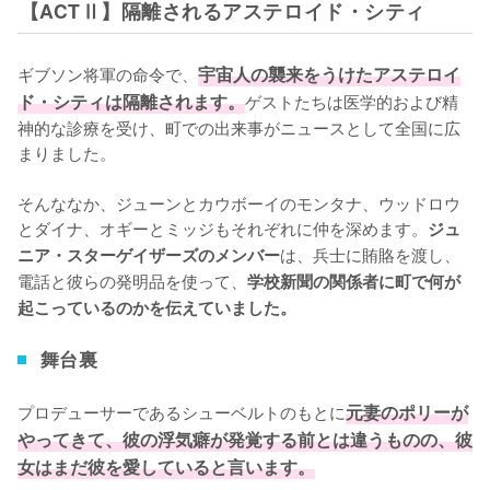
【ACTⅡ】隔離されるアステロイド・シティ
ギブソン将軍の命令で、
宇宙人の襲来をうけたアステロイ
ド・シティは隔離されます。
ゲストたちは医学的および精
神的な診療を受け、町での出来事がニュースとして全国に広
まりました。

そんななか、ジューンとカウボーイのモンタナ、ウッドロウ
とダイナ、オギーとミッジもそれぞれに仲を深めます。
ジュ
は、兵士に賄賂を渡し、
ニア・スターゲイザーズのメンバー
電話と彼らの発明品を使って、
学校新聞の関係者に町で何が
起こっているのかを伝えていました。
舞台裏
プロデューサーであるシューベルトのもとに
元妻のポリーが
やってきて、彼の浮気癖が発覚する前とは違うものの、彼
女はまだ彼を愛していると言います。