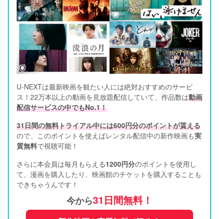
U-NEXTは最新映画を観たい人には絶対おすすめのサービ
ス！22万本以上の動画を見放題配信していて、作品数は
動画
配信サービスの中でもNo.1！
31日間の無料トライアル中には600円分のポイントが貰える
ので、このポイントを使えばレンタル配信中の新作映画も
実
質無料
で視聴可能！      
さらに本会員は毎月もらえる
1200円分
のポイントを使用し
て、漫画を購入したり、映画館のチケットを購入することも
できちゃうんです！
31日間無料！
今から