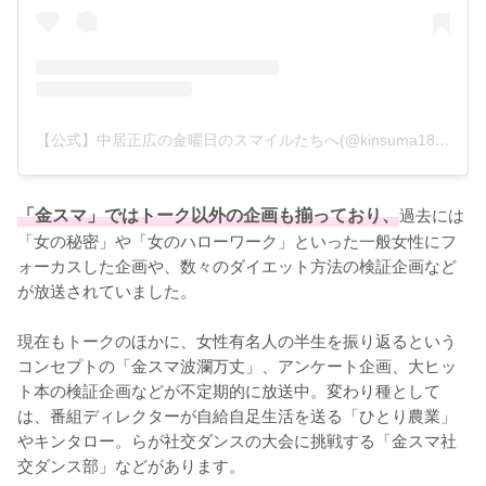
【公式】中居正広の金曜日のスマイルたちへ(@kinsuma18_tbs)がシェアした投稿
「金スマ」ではトーク以外の企画も揃っており、
過去には
「女の秘密」や「女のハローワーク」といった一般女性にフ
ォーカスした企画や、数々のダイエット方法の検証企画など
が放送されていました。

現在もトークのほかに、女性有名人の半生を振り返るという
コンセプトの「金スマ波瀾万丈」、アンケート企画、大ヒッ
ト本の検証企画などが不定期的に放送中。変わり種として
は、番組ディレクターが自給自足生活を送る「ひとり農業」
やキンタロー。らが社交ダンスの大会に挑戦する「金スマ社
交ダンス部」などがあります。
