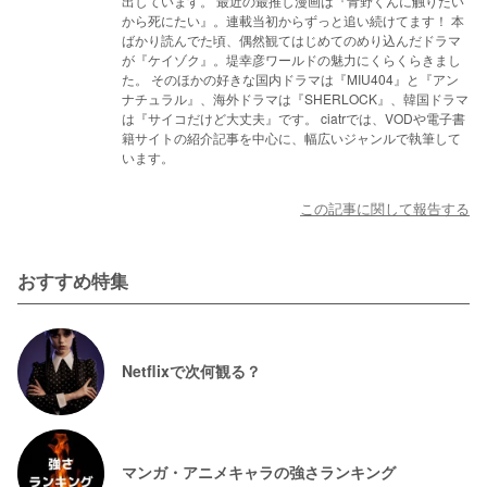
出しています。 最近の最推し漫画は『青野くんに触りたい
から死にたい』。連載当初からずっと追い続けてます！ 本
ばかり読んでた頃、偶然観てはじめてのめり込んだドラマ
が『ケイゾク』。堤幸彦ワールドの魅力にくらくらきまし
た。 そのほかの好きな国内ドラマは『MIU404』と『アン
ナチュラル』、海外ドラマは『SHERLOCK』、韓国ドラマ
は『サイコだけど大丈夫』です。 ciatrでは、VODや電子書
籍サイトの紹介記事を中心に、幅広いジャンルで執筆して
います。
この記事に関して報告する
おすすめ特集
Netflixで次何観る？
マンガ・アニメキャラの強さランキング