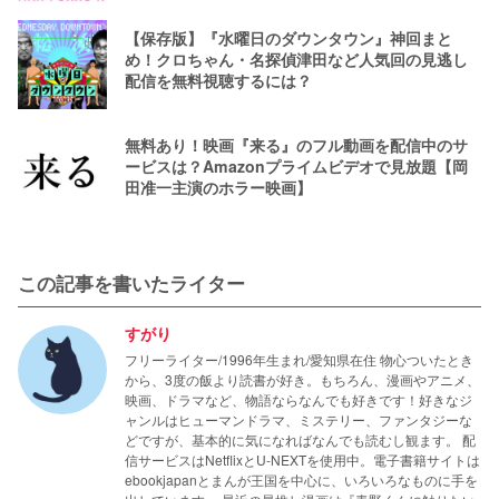
【保存版】『水曜日のダウンタウン』神回まと
め！クロちゃん・名探偵津田など人気回の見逃し
配信を無料視聴するには？
無料あり！映画『来る』のフル動画を配信中のサ
ービスは？Amazonプライムビデオで見放題【岡
田准一主演のホラー映画】
この記事を書いたライター
すがり
フリーライター/1996年生まれ/愛知県在住 物心ついたとき
から、3度の飯より読書が好き。もちろん、漫画やアニメ、
映画、ドラマなど、物語ならなんでも好きです！好きなジ
ャンルはヒューマンドラマ、ミステリー、ファンタジーな
どですが、基本的に気になればなんでも読むし観ます。 配
信サービスはNetflixとU-NEXTを使用中。電子書籍サイトは
ebookjapanとまんが王国を中心に、いろいろなものに手を