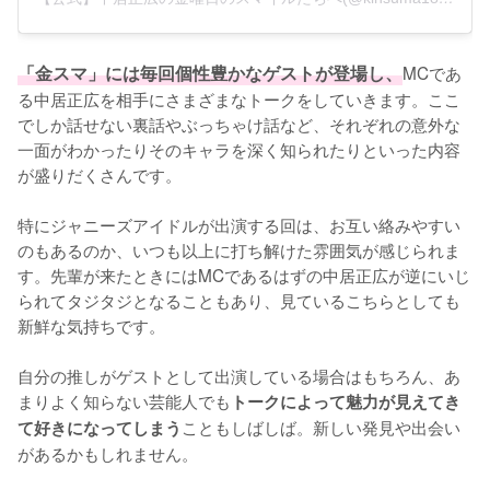
「金スマ」には毎回個性豊かなゲストが登場し、
MCであ
る中居正広を相手にさまざまなトークをしていきます。ここ
でしか話せない裏話やぶっちゃけ話など、それぞれの意外な
一面がわかったりそのキャラを深く知られたりといった内容
が盛りだくさんです。

特にジャニーズアイドルが出演する回は、お互い絡みやすい
のもあるのか、いつも以上に打ち解けた雰囲気が感じられま
す。先輩が来たときにはMCであるはずの中居正広が逆にいじ
られてタジタジとなることもあり、見ているこちらとしても
新鮮な気持ちです。

自分の推しがゲストとして出演している場合はもちろん、あ
まりよく知らない芸能人でも
トークによって魅力が見えてき
こともしばしば。新しい発見や出会い
て好きになってしまう
があるかもしれません。