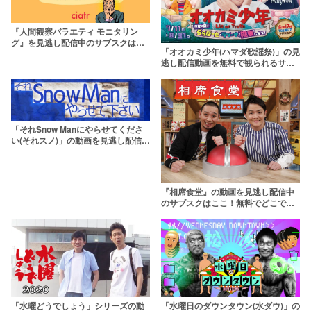
『人間観察バラエティ モニタリン
グ』を見逃し配信中のサブスクはこ
「オオカミ少年(ハマダ歌謡祭)」の見
こ！過去動画はどこで観られる？
逃し配信動画を無料で観られるサブ
スクまとめ
「それSnow Manにやらせてくださ
い(それスノ)」の動画を見逃し配信中
のサブスクはここ！過去回まで観ら
れる？
『相席食堂』の動画を見逃し配信中
のサブスクはここ！無料でどこで観
られる？
「水曜日のダウンタウン(水ダウ)」の
「水曜どうでしょう」シリーズの動