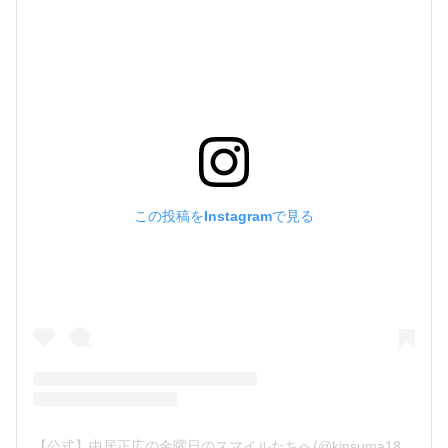
この投稿をInstagramで見る
【公式】中居正広の金曜日のスマイルたちへ(@kinsuma18_tbs)がシェアした投稿