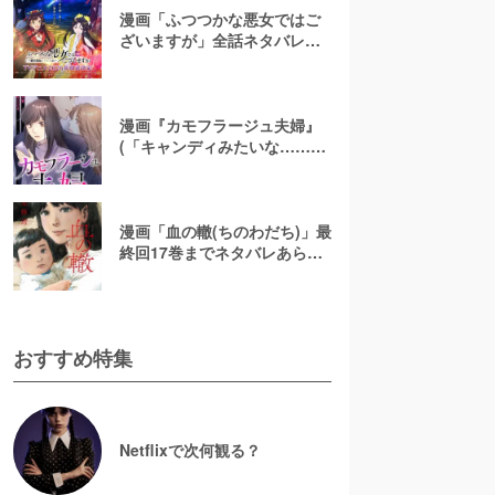
漫画「ふつつかな悪女ではご
ざいますが」全話ネタバレあ
らすじ＆感想を紹介！無料で
読む方法はある？【なろう小
説発】
漫画『カモフラージュ夫婦』
(「キャンディみたいな……」)
最終回までネタバレあらす
じ！原作小説は無料で読め
る？
漫画「血の轍(ちのわだち)」最
終回17巻までネタバレあらす
じ解説！白猫の意味とは？
【完結】
おすすめ特集
Netflixで次何観る？