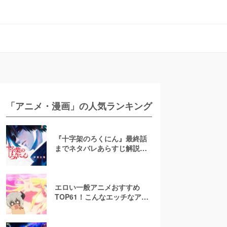
「アニメ・漫画」の人気ランキング
『十字架のろくにん』最終話
までネタバレあらすじ解説！
至極京の死亡を含む全ターゲ
ットの最後を徹底解説
エロい一般アニメおすすめ
TOP61！こんなエッチなアニ
メ地上波で放送して大丈
夫！？【お色気注意】