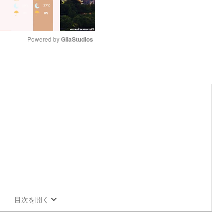
Powered by 
GliaStudios
M
u
t
e
目次を開く