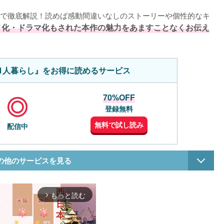
で徹底解説！読めば感動間違いなしのストーリーや個性的なキ
メ化・ドラマ化もされた本作の魅力をあますことなくお伝え
1人暮らし』をお得に読めるサービス
70%OFF
登録無料
無料で試し読み
配信中
の他のサービスを見る
もっと読む
arrow_forward_ios