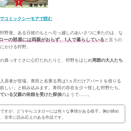
でコミックシーモアで読む
狩野進。ある日彼のもとへ引っ越しのあいさつに来たのは、な
ローの部屋には両親がおらず、1人で暮らしている
と言うの
にかける狩野。

の真っすぐさに心打たれたりと、狩野をはじめ
周囲の大人たち
入居者が登場。青田と名乗る男は1ヵ月だけアパートを借りる
欲しい」と頼み込みます。青田の存在を少々怪しむ狩野たち。
のようで……。
ている父親の依頼を受けた探偵
んですが、どうやらコタローには色々な事情がある様子。胸が締め
り、非常に読み応えのある作品です。