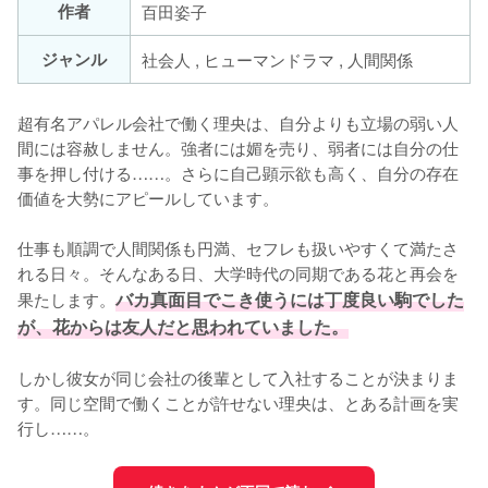
作者
百田姿子
ジャンル
社会人 , ヒューマンドラマ , 人間関係
超有名アパレル会社で働く理央は、自分よりも立場の弱い人
間には容赦しません。強者には媚を売り、弱者には自分の仕
事を押し付ける……。さらに自己顕示欲も高く、自分の存在
価値を大勢にアピールしています。

仕事も順調で人間関係も円満、セフレも扱いやすくて満たさ
れる日々。そんなある日、大学時代の同期である花と再会を
果たします。
バカ真面目でこき使うには丁度良い駒でした
が、花からは友人だと思われていました。
しかし彼女が同じ会社の後輩として入社することが決まりま
す。同じ空間で働くことが許せない理央は、とある計画を実
行し……。