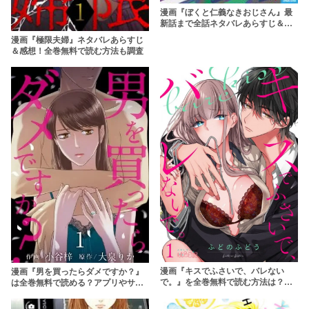
漫画『ぼくと仁義なきおじさん』最
新話まで全話ネタバレあらすじ＆感
想！小学生と極道のドタバタコメデ
漫画『極限夫婦』ネタバレあらすじ
ィ！？
＆感想！全巻無料で読む方法も調査
漫画『キスでふさいで、バレない
漫画『男を買ったらダメですか？』
で。』を全巻無料で読む方法は？読
は全巻無料で読める？アプリやサー
み放題できるサービスも紹介
ビスを調査！【小谷梓】