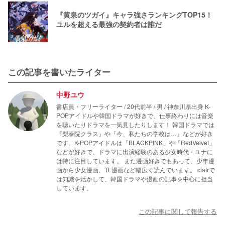
『黄泉のツガイ』キャラ強さランキングTOP15！
ユルを超える最強の契約者は誰だ
この記事を書いたライター
中野ユウ
書店員・フリーライター / 20代前半 / 男 / 神奈川県出身 K-
POPアイドルや韓国ドラマが好きで、仕事終わりには音楽
を聴いたりドラマを一気見したりします！ 韓国ドラマでは
『梨泰院クラス』や『今、私たちの学校は…』などが好き
です。K-POPアイドルは「BLACKPINK」や「RedVelvet」
などが好きで、ドラマに出演経験のある少女時代・ユナに
は特に注目しています。 また漫画好きでもあって、少年漫
画から少女漫画、TL漫画など幅広く読んでいます。 ciatrで
は知識を活かして、韓国ドラマや漫画の記事を中心に担当
しています。
この記事に関して報告する