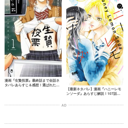
漫画『生贄投票』最終話まで全話ネ
タバレあらすじ＆感想！選ばれた人
【最新ネタバレ】漫画『ハニーレモ
にはエグい社会的な死が待っている
ンソーダ』あらすじ解説！107話で
は羽花を狙う界のライバルが登
場！？
AD