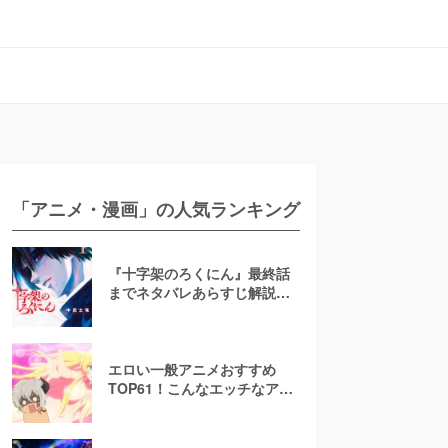
「アニメ・漫画」の人気ランキング
『十字架のろくにん』最終話
までネタバレあらすじ解説！
至極京の死亡を含む全ターゲ
ットの最後を徹底解説
エロい一般アニメおすすめ
TOP61！こんなエッチなアニ
メ地上波で放送して大丈
夫！？【お色気注意】