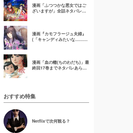
漫画「ふつつかな悪女ではご
ざいますが」全話ネタバレあ
らすじ＆感想を紹介！無料で
読む方法はある？【なろう小
説発】
漫画『カモフラージュ夫婦』
(「キャンディみたいな……」)
最終回までネタバレあらす
じ！原作小説は無料で読め
る？
漫画「血の轍(ちのわだち)」最
終回17巻までネタバレあらす
じ解説！白猫の意味とは？
【完結】
おすすめ特集
Netflixで次何観る？