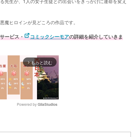
る先生が、1人の女子生徒との出会いをきっかけに運命を変え
悪魔ヒロインが見どころの作品です。

サービス・
コミックシーモア
の詳細を紹介していきま
もっと読む
arrow_forward_ios
Powered by 
GliaStudios
M
u