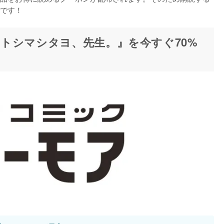
です！
トシマシタヨ、先生。』を今すぐ70%