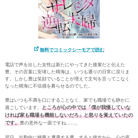
無料でコミックシーモアで読む
電話で声を出した女性は新たにやってきた後輩だと伝えた
豊。その言葉に安堵した晴海は、いつも通りの日常に戻りま
す。しかし豊は笑顔でいることが増えて文句を言ってこなく
なった晴海に不信感を募らせるのでした。

豊はいつも不満を口にすることなく、家でも職場でも静かに
過ごしています。
ところが心の中では「僕が我慢していな
ければ家も職場も機能しないだろ」と怒りを覚えていたの
です。
豊の意外な一面ですね……。

翌日、出勤中に桃華と遭遇する豊。すると彼女から、心の底