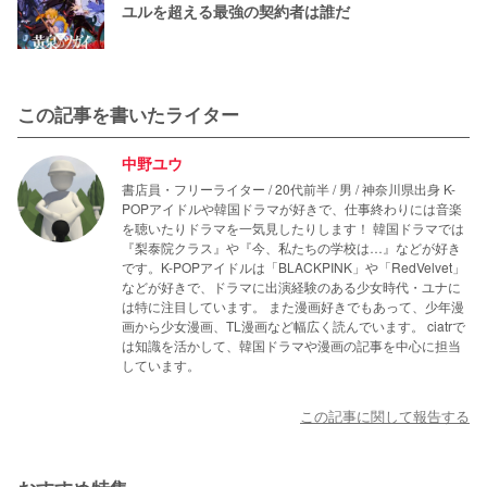
ユルを超える最強の契約者は誰だ
この記事を書いたライター
中野ユウ
書店員・フリーライター / 20代前半 / 男 / 神奈川県出身 K-
POPアイドルや韓国ドラマが好きで、仕事終わりには音楽
を聴いたりドラマを一気見したりします！ 韓国ドラマでは
『梨泰院クラス』や『今、私たちの学校は…』などが好き
です。K-POPアイドルは「BLACKPINK」や「RedVelvet」
などが好きで、ドラマに出演経験のある少女時代・ユナに
は特に注目しています。 また漫画好きでもあって、少年漫
画から少女漫画、TL漫画など幅広く読んでいます。 ciatrで
は知識を活かして、韓国ドラマや漫画の記事を中心に担当
しています。
この記事に関して報告する