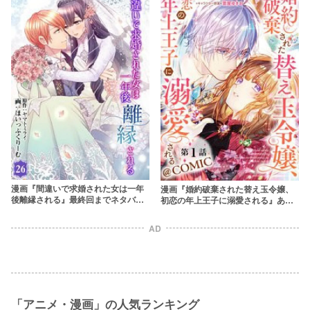
漫画『間違いで求婚された女は一年
漫画『婚約破棄された替え玉令嬢、
後離縁される』最終回までネタバレ
初恋の年上王子に溺愛される』あら
あらすじ紹介！
すじをネタバレ＆感想！すれ違い純
愛異世界！？
AD
「アニメ・漫画」の人気ランキング