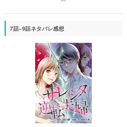
AD
7話~9話ネタバレ感想