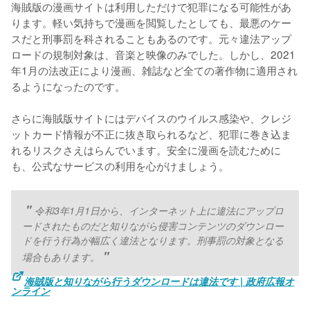
海賊版の漫画サイトは利用しただけで犯罪になる可能性があ
ります。軽い気持ちで漫画を閲覧したとしても、最悪のケー
スだと刑事罰を科されることもあるのです。元々違法アップ
ロードの規制対象は、音楽と映像のみでした。しかし、2021
年1月の法改正により漫画、雑誌など全ての著作物に適用され
るようになったのです。
さらに海賊版サイトにはデバイスのウイルス感染や、クレジ
ットカード情報が不正に抜き取られるなど、犯罪に巻き込ま
れるリスクさえはらんでいます。安全に漫画を読むために
も、公式なサービスの利用を心がけましょう。
令和3年1月1日から、インターネット上に違法にアップロ
ードされたものだと知りながら侵害コンテンツのダウンロー
ドを行う行為が幅広く違法となります。刑事罰の対象となる
場合もあります。
海賊版と知りながら行うダウンロードは違法です | 政府広報オ
ンライン