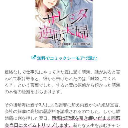
無料でコミックシーモアで読む
連絡なしで仕事先にやってきた豊に驚く晴海。話があると言
われて駆け寄ると、彼から告げられたのは「離婚してくれ
る？」という言葉でした。すると豊は探偵から預かった晴海
の不倫の証拠をぶちまけます。

その後晴海は親子3人による謝罪に加え両親からの絶縁宣言、
会社の解雇に高額の慰謝料を請求されるのでした。しかし離
婚届に判を押した翌日、
晴海は記憶を引き継いだまま同窓
会当日にタイムトリップします。
新たな人生を歩むチャン