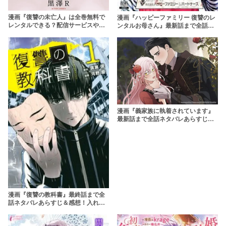
漫画『復讐の未亡人』は全巻無料で
漫画『ハッピーファミリー 復讐のレ
レンタルできる？配信サービスやア
ンタルお母さん』最新話まで全話ネ
プリを解説
タバレあらすじ＆感想！毒親への復
讐劇が始まる！
漫画『義家族に執着されています』
最新話まで全話ネタバレあらすじ＆
感想！義家族に溺愛されるヒロイン
は復讐を完遂できるのか？！
漫画『復讐の教科書』最終話まで全
話ネタバレあらすじ＆感想！入れ替
わった肉体でいじめっ子へ復讐をす
る