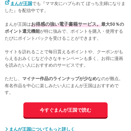
でも『ママ友にハブられて ぼっち主婦になりま
まんが王国
した』を配信中です。

まんが王国は
お得感の強い電子書籍サービス。
最大50％の
が特に強みで、ポイントを購入・使用する
ポイント還元機能
たびにポイントバックを受けることができます。

サイトを訪れることで毎日貰えるポイントや、クーポンがも
らえるおみくじなど小さなキャンペーンも多く、お得に漫画
を読みたい人におすすめのサービスです。

ただし、
なのが難点。
マイナー作品のラインナップが少なめ
有名作品を中心に楽しみたい人にまんが王国はおすすめで
す。
今すぐまんが王国で読む
まんが王国についてもっと詳しく