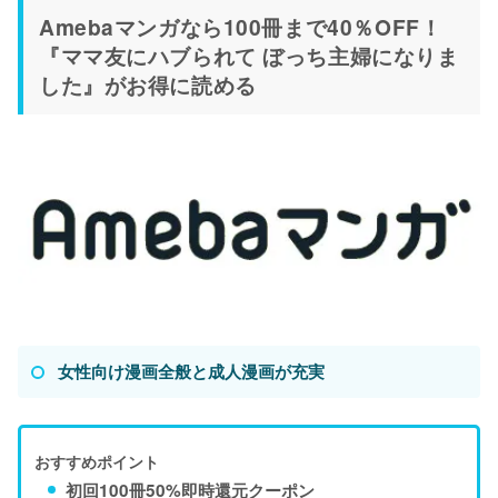
Amebaマンガなら100冊まで40％OFF！
『ママ友にハブられて ぼっち主婦になりま
した』がお得に読める
女性向け漫画全般と成人漫画が充実
おすすめポイント
初回100冊50%即時還元クーポン