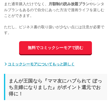
また通常購入だけでなく、
やレンタ
月額制の読み放題プラン
ルプランもあるので自分にあった方法で漫画ライフを楽しむ
ことができます。

ただし、ビジネス書の取り扱いが少ない点には注意が必要で
す。
無料でコミックシーモアで読む
コミックシーモアについてもっと詳しく
まんが王国なら『ママ友にハブられて ぼっ
ち主婦になりました』がポイント還元でお
得に！