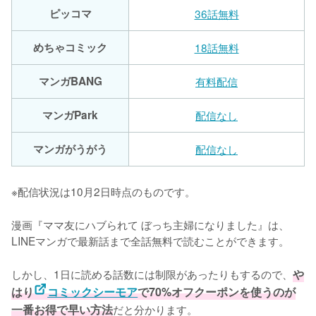
ピッコマ
36話無料
めちゃコミック
18話無料
マンガBANG
有料配信
マンガPark
配信なし
マンガがうがう
配信なし
※配信状況は10月2日時点のものです。
漫画『ママ友にハブられて ぼっち主婦になりました』は、
LINEマンガで最新話まで全話無料で読むことができます。

しかし、1日に読める話数には制限があったりもするので、
や
はり
コミックシーモア
で70%オフクーポンを使うのが
一番お得で早い方法
だと分かります。