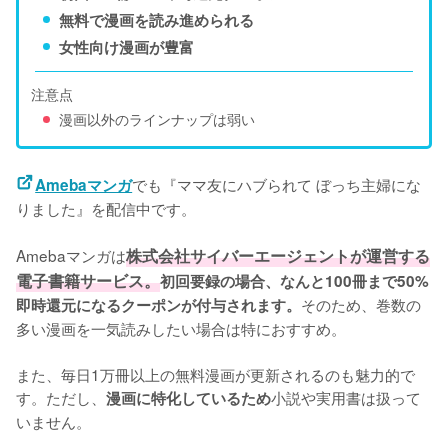
無料で漫画を読み進められる
女性向け漫画が豊富
注意点
漫画以外のラインナップは弱い
でも『ママ友にハブられて ぼっち主婦にな
Amebaマンガ
りました』を配信中です。
Amebaマンガは
株式会社サイバーエージェントが運営する
電子書籍サービス。
初回要録の場合、なんと100冊まで50%
そのため、巻数の
即時還元になるクーポンが付与されます。
多い漫画を一気読みしたい場合は特におすすめ。
また、毎日1万冊以上の無料漫画が更新されるのも魅力的で
す。ただし、
小説や実用書は扱って
漫画に特化しているため
いません。