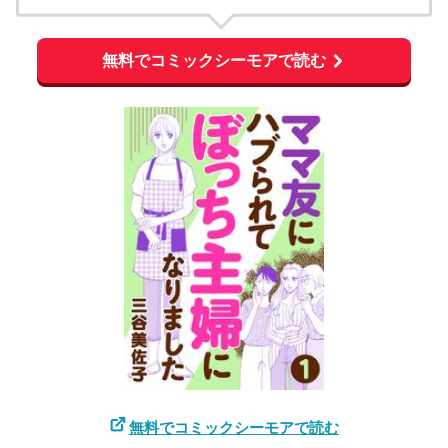
無料でコミックシーモアで読む
無料でコミックシーモアで読む