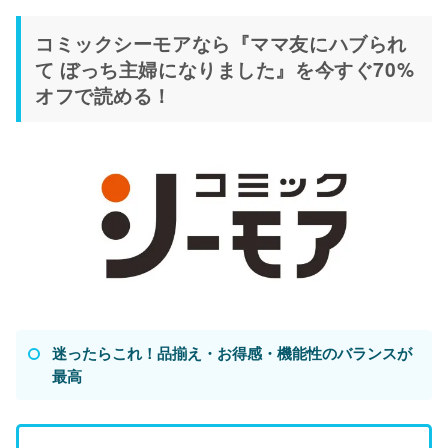
コミックシーモアなら『ママ友にハブられ
て ぼっち主婦になりました』を今すぐ70%
オフで読める！
迷ったらこれ！品揃え・お得感・機能性のバランスが
最高