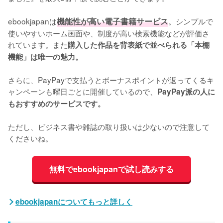
ebookjapanは
機能性が高い電子書籍サービス
。シンプルで
使いやすいホーム画面や、制度が高い検索機能などが評価さ
れています。また
購入した作品を背表紙で並べられる「本棚
機能」は唯一の魅力。
さらに、PayPayで支払うとボーナスポイントが返ってくるキ
ャンペーンも曜日ごとに開催しているので、
PayPay派の人に
もおすすめのサービスです。
ただし、ビジネス書や雑誌の取り扱いは少ないので注意して
くださいね。
無料でebookjapanで試し読みする
ebookjapanについてもっと詳しく