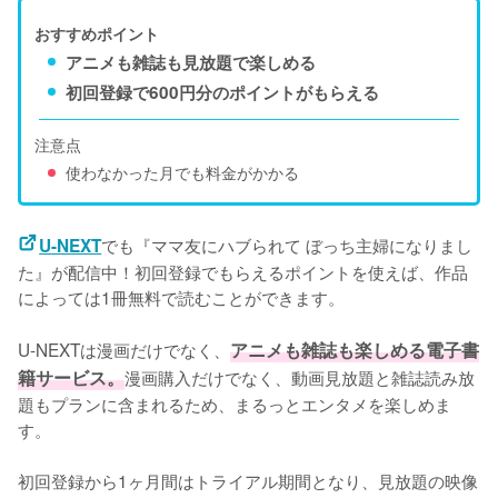
おすすめポイント
アニメも雑誌も見放題で楽しめる
初回登録で600円分のポイントがもらえる
注意点
使わなかった月でも料金がかかる
でも『ママ友にハブられて ぼっち主婦になりまし
U-NEXT
た』が配信中！初回登録でもらえるポイントを使えば、作品
によっては1冊無料で読むことができます。

U-NEXTは漫画だけでなく、
アニメも雑誌も楽しめる電子書
籍サービス。
漫画購入だけでなく、動画見放題と雑誌読み放
題もプランに含まれるため、まるっとエンタメを楽しめま
す。

初回登録から1ヶ月間はトライアル期間となり、見放題の映像