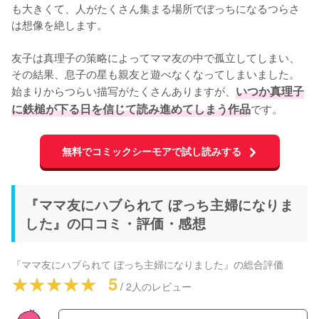
も大きくて、人がたくさん集まる場所でぼっちになるつらさ
は想像を絶します。

友子は真理子の策略によってママ友の中で孤立してしまい、
その結果、息子の星も親友と遊べなくなってしまいました。
始まりからつらい描写がたくさんありますが、
いつか真理子
に鉄槌が下る日を信じて読み進めてしまう作品
です。
無料でコミックシーモアで試し読みする
『ママ友にハブられて ぼっち主婦になりま
した』の口コミ・評価・感想
『ママ友にハブられて ぼっち主婦になりました』
の総合評価
5
/
2
人のレビュー