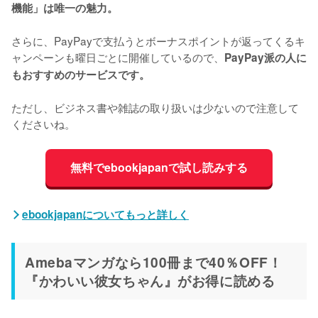
機能」は唯一の魅力。
さらに、PayPayで支払うとボーナスポイントが返ってくるキ
ャンペーンも曜日ごとに開催しているので、
PayPay派の人に
もおすすめのサービスです。
ただし、ビジネス書や雑誌の取り扱いは少ないので注意して
くださいね。
無料でebookjapanで試し読みする
ebookjapanについてもっと詳しく
Amebaマンガなら100冊まで40％OFF！
『かわいい彼女ちゃん』がお得に読める