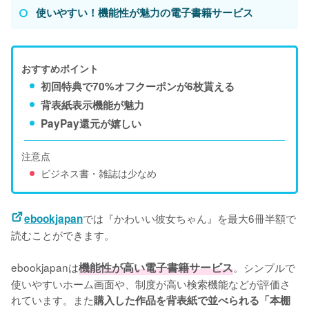
使いやすい！機能性が魅力の電子書籍サービス
おすすめポイント
初回特典で70%オフクーポンが6枚貰える
背表紙表示機能が魅力
PayPay還元が嬉しい
注意点
ビジネス書・雑誌は少なめ
では『かわいい彼女ちゃん』を最大6冊半額で
ebookjapan
読むことができます。

ebookjapanは
機能性が高い電子書籍サービス
。シンプルで
使いやすいホーム画面や、制度が高い検索機能などが評価さ
れています。また
購入した作品を背表紙で並べられる「本棚