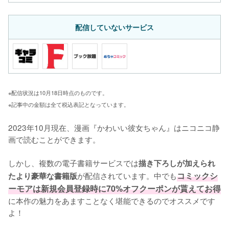
配信していないサービス
※配信状況は10月18日時点のものです。
※記事中の金額は全て税込表記となっています。
2023年10月現在、漫画『かわいい彼女ちゃん』はニコニコ静
画で読むことができます。

しかし、複数の電子書籍サービスでは
描き下ろしが加えられ
が配信されています。中でも
コミックシ
たより豪華な書籍版
ーモアは新規会員登録時に70%オフクーポンが貰えてお得
に本作の魅力をあますことなく堪能できるのでオススメです
よ！