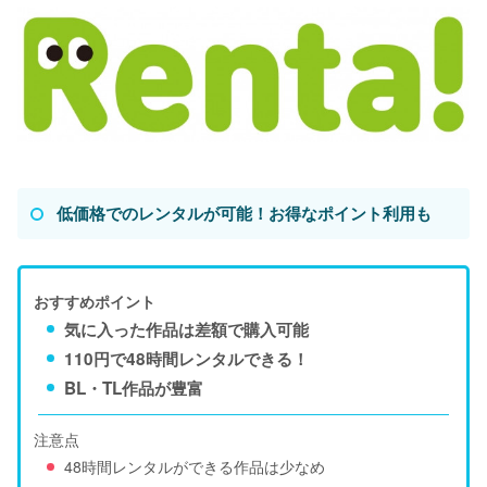
低価格でのレンタルが可能！お得なポイント利用も
おすすめポイント
気に入った作品は差額で購入可能
110円で48時間レンタルできる！
BL・TL作品が豊富
注意点
48時間レンタルができる作品は少なめ