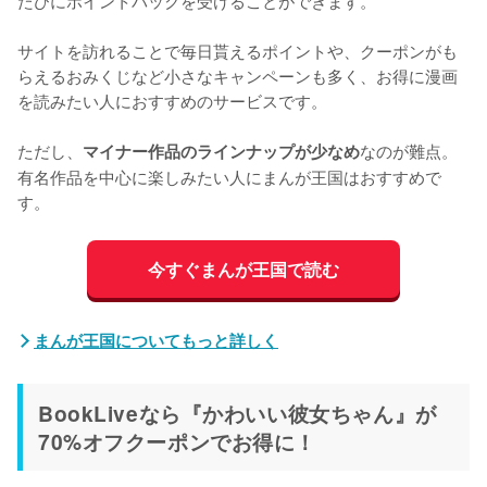
たびにポイントバックを受けることができます。

サイトを訪れることで毎日貰えるポイントや、クーポンがも
らえるおみくじなど小さなキャンペーンも多く、お得に漫画
を読みたい人におすすめのサービスです。

ただし、
なのが難点。
マイナー作品のラインナップが少なめ
有名作品を中心に楽しみたい人にまんが王国はおすすめで
す。
今すぐまんが王国で読む
まんが王国についてもっと詳しく
BookLiveなら『かわいい彼女ちゃん』が
70%オフクーポンでお得に！