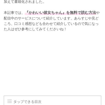
加えて書籍化されました。

本記事では、
『かわいい彼女ちゃん』を無料で読む方法
や
配信中のサービスについて紹介しています。あらすじや見ど
ころ、口コミ感想なども合わせて紹介しているので気になっ
た人はぜひ参考にしてみてくださいね！
タップできる目次