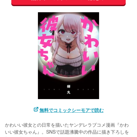
無料でコミックシーモアで読む
かわいい彼女との日常を描いたヤンデレラブコメ漫画『かわ
いい彼女ちゃん』。SNSで話題沸騰中の作品に描き下ろしを