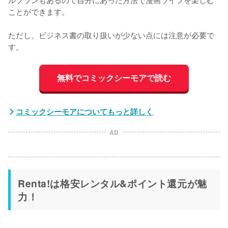
ことができます。

ただし、ビジネス書の取り扱いが少ない点には注意が必要で
す。
無料でコミックシーモアで読む
コミックシーモアについてもっと詳しく
AD
Renta!は格安レンタル&ポイント還元が魅
力！