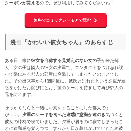
ので、ぜひ利用してみてくださいね！
クーポンが貰える
無料でコミックシーモアで読む
漫画『かわいい彼女ちゃん』のあらすじ
ある日、家に
が来た郁
彼女を自称する見覚えのない女の子
人。女の子は隣人の彼女の夕重で、コンタクトをつけ忘れ誤
って隣にある郁人の部屋に突撃してしまったとのことでし
た。その出来事から1週間後に、彼氏と別れたという夕重が迷
惑をかけたお詫びにとお手製のケーキを持参して再び郁人の
元を訪れます。

せっかくならと一緒にお茶をすることにした郁人です
が……。
気づくと
夕重のケーキを食べた途端に意識が遠のき
彼女の膝枕で寝ていました。夕重が居るのに寝てしまったこ
とに違和感を覚えつつ、すっかり日が暮れかけていたため彼