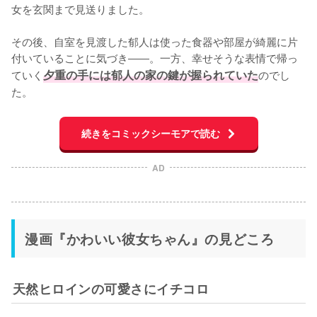
女を玄関まで見送りました。

その後、自室を見渡した郁人は使った食器や部屋が綺麗に片
付いていることに気づき――。一方、幸せそうな表情で帰っ
ていく
夕重の手には郁人の家の鍵が握られていた
のでし
た。
続きをコミックシーモアで読む
AD
漫画『かわいい彼女ちゃん』の見どころ
天然ヒロインの可愛さにイチコロ