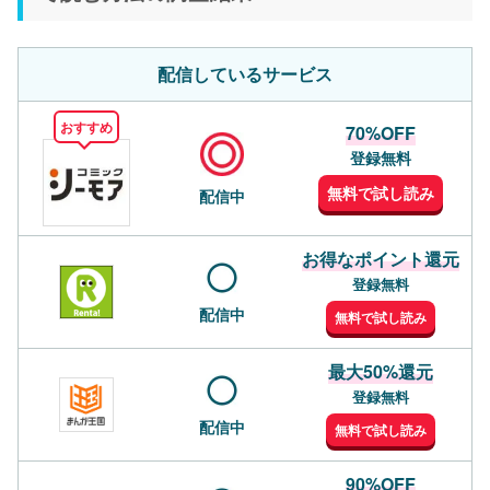
配信しているサービス
おすすめ
70%OFF
登録無料
無料で試し読み
配信中
お得なポイント還元
登録無料
配信中
無料で試し読み
最大50%還元
登録無料
配信中
無料で試し読み
90%OFF