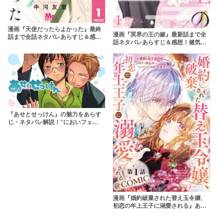
漫画『天使だったらよかった』最終
漫画『冥界の王の嫁』最新話まで全
話まで全話ネタバレあらすじ＆感
話ネタバレあらすじ＆感想！健気な
想！純愛だけど親友はサイコパス？
少女と神様の純愛ファンタジー
『あせとせっけん』の魅力をあらす
じ・ネタバレ解説！“においフェ
チ”がテーマの純愛ラブストーリー
漫画『婚約破棄された替え玉令嬢、
初恋の年上王子に溺愛される』あら
すじをネタバレ＆感想！すれ違い純