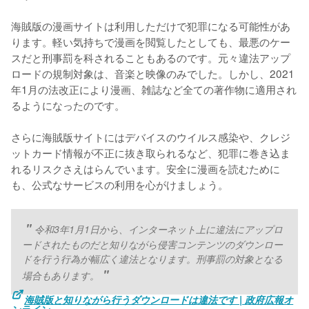
海賊版の漫画サイトは利用しただけで犯罪になる可能性があ
ります。軽い気持ちで漫画を閲覧したとしても、最悪のケー
スだと刑事罰を科されることもあるのです。元々違法アップ
ロードの規制対象は、音楽と映像のみでした。しかし、2021
年1月の法改正により漫画、雑誌など全ての著作物に適用され
るようになったのです。
さらに海賊版サイトにはデバイスのウイルス感染や、クレジ
ットカード情報が不正に抜き取られるなど、犯罪に巻き込ま
れるリスクさえはらんでいます。安全に漫画を読むために
も、公式なサービスの利用を心がけましょう。
令和3年1月1日から、インターネット上に違法にアップロ
ードされたものだと知りながら侵害コンテンツのダウンロー
ドを行う行為が幅広く違法となります。刑事罰の対象となる
場合もあります。
海賊版と知りながら行うダウンロードは違法です | 政府広報オ
ンライン