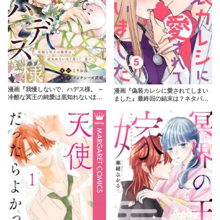
漫画『我慢しないで、ハデス様。 ～
漫画『偽装カレシに愛されてしまい
冷酷な冥王の純愛は底知れないほど
ました』最終回の結末は？ネタバレ
深くて、重い～』全話ネタバレあら
あらすじ＆感想！rawやpdfはやめよ
すじ＆感想！純愛を貫く2人の神のラ
う
ブストーリー