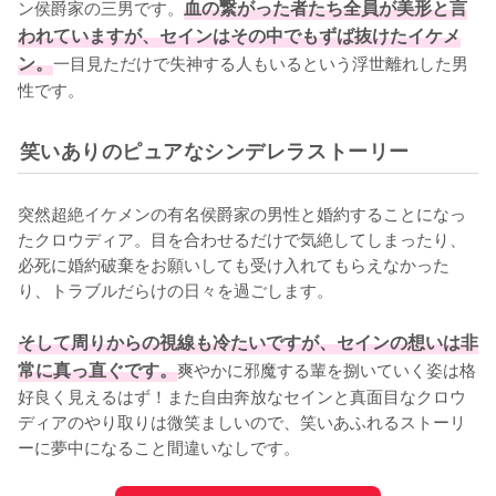
ン侯爵家の三男です。
血の繋がった者たち全員が美形と言
われていますが、セインはその中でもずば抜けたイケメ
ン。
一目見ただけで失神する人もいるという浮世離れした男
性です。
笑いありのピュアなシンデレラストーリー
突然超絶イケメンの有名侯爵家の男性と婚約することになっ
たクロウディア。目を合わせるだけで気絶してしまったり、
必死に婚約破棄をお願いしても受け入れてもらえなかった
り、トラブルだらけの日々を過ごします。

そして周りからの視線も冷たいですが、セインの想いは非
常に真っ直ぐです。
爽やかに邪魔する輩を捌いていく姿は格
好良く見えるはず！また自由奔放なセインと真面目なクロウ
ディアのやり取りは微笑ましいので、笑いあふれるストーリ
ーに夢中になること間違いなしです。