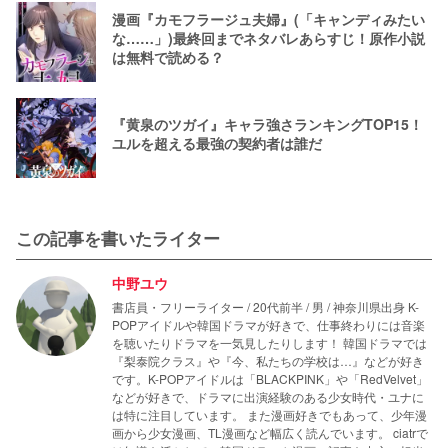
漫画『カモフラージュ夫婦』(「キャンディみたい
な……」)最終回までネタバレあらすじ！原作小説
は無料で読める？
『黄泉のツガイ』キャラ強さランキングTOP15！
ユルを超える最強の契約者は誰だ
この記事を書いたライター
中野ユウ
書店員・フリーライター / 20代前半 / 男 / 神奈川県出身 K-
POPアイドルや韓国ドラマが好きで、仕事終わりには音楽
を聴いたりドラマを一気見したりします！ 韓国ドラマでは
『梨泰院クラス』や『今、私たちの学校は…』などが好き
です。K-POPアイドルは「BLACKPINK」や「RedVelvet」
などが好きで、ドラマに出演経験のある少女時代・ユナに
は特に注目しています。 また漫画好きでもあって、少年漫
画から少女漫画、TL漫画など幅広く読んでいます。 ciatrで