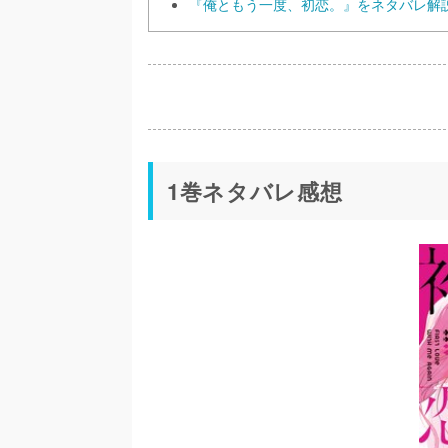
『俺ともう一度、初恋。』をネタバレ解
1巻ネタバレ感想