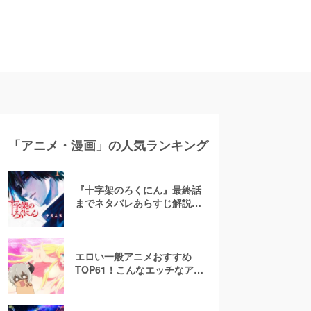
「アニメ・漫画」の人気ランキング
『十字架のろくにん』最終話
までネタバレあらすじ解説！
至極京の死亡を含む全ターゲ
ットの最後を徹底解説
エロい一般アニメおすすめ
TOP61！こんなエッチなアニ
メ地上波で放送して大丈
夫！？【お色気注意】