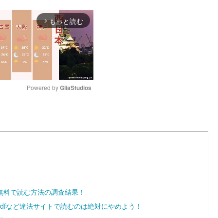
もっと読む
arrow_forward_ios
Powered by 
GliaStudios
M
u
t
e
無料で読む方法の調査結果！
・pdfなど違法サイトで読むのは絶対にやめよう！