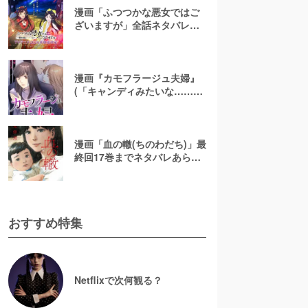
漫画「ふつつかな悪女ではご
ざいますが」全話ネタバレあ
らすじ＆感想を紹介！無料で
読む方法はある？【なろう小
説発】
漫画『カモフラージュ夫婦』
(「キャンディみたいな……」)
最終回までネタバレあらす
じ！原作小説は無料で読め
る？
漫画「血の轍(ちのわだち)」最
終回17巻までネタバレあらす
じ解説！白猫の意味とは？
【完結】
おすすめ特集
Netflixで次何観る？