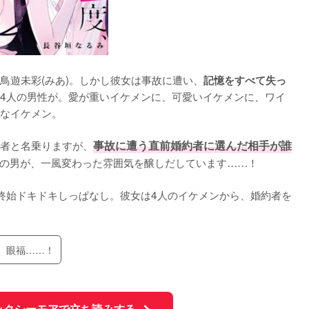
鳥遊未彩(みあ)。しかし彼女は事故に遭い、
記憶をすべて失っ
4人の男性が。愛が重いイケメンに、可愛いイケメンに、ワイ
なイケメン。

者と名乗りますが、
事故に遭う直前婚約者に選んだ相手が誰
の男が、一風変わった雰囲気を醸しだしています……！

終始ドキドキしっぱなし。彼女は4人のイケメンから、婚約者を
、眼福……！
ックシーモアで立ち読みする