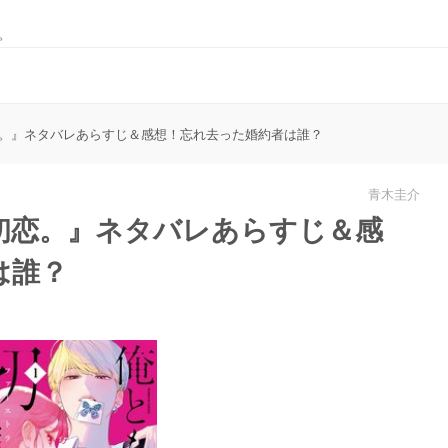
。
。』ネタバレあらすじ＆感想！忘れ去った婚約者は誰？
青木圭介
初恋。』ネタバレあらすじ＆感
は誰？