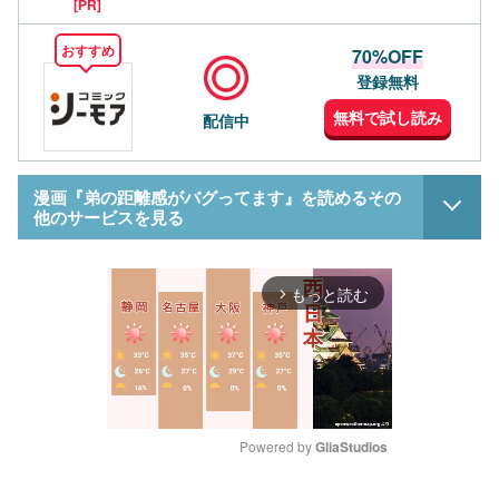
[PR]
おすすめ
70%OFF
登録無料
無料で試し読み
配信中
漫画『弟の距離感がバグってます』を読めるその
他のサービスを見る
もっと読む
arrow_forward_ios
Powered by 
GliaStudios
M