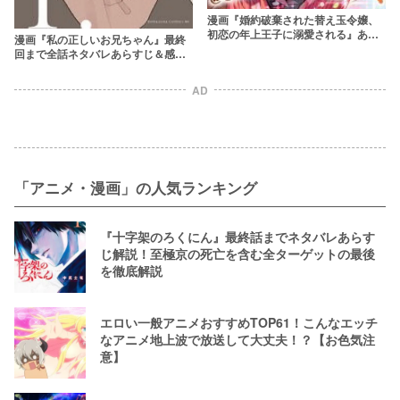
漫画『婚約破棄された替え玉令嬢、
初恋の年上王子に溺愛される』あら
漫画『私の正しいお兄ちゃん』最終
すじをネタバレ＆感想！すれ違い純
回まで全話ネタバレあらすじ＆感
愛異世界！？
想！モリエサトシによる衝撃の純愛
ストーリー
AD
「アニメ・漫画」の人気ランキング
『十字架のろくにん』最終話までネタバレあらす
じ解説！至極京の死亡を含む全ターゲットの最後
を徹底解説
エロい一般アニメおすすめTOP61！こんなエッチ
なアニメ地上波で放送して大丈夫！？【お色気注
意】