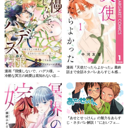
漫画『天使だったらよかった』最終
漫画『我慢しないで、ハデス様。 ～
話まで全話ネタバレあらすじ＆感
冷酷な冥王の純愛は底知れないほど
想！純愛だけど親友はサイコパス？
深くて、重い～』全話ネタバレあら
すじ＆感想！純愛を貫く2人の神のラ
ブストーリー
『あせとせっけん』の魅力をあらす
じ・ネタバレ解説！“においフェ
チ”がテーマの純愛ラブストーリー