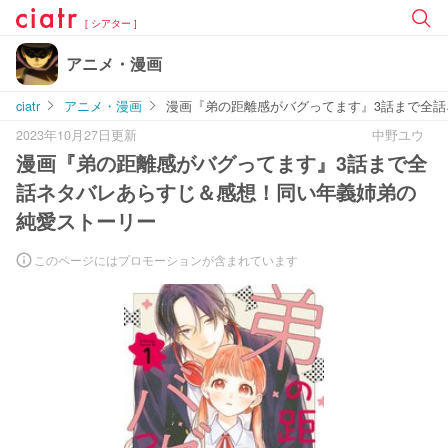
[ シアター ]
アニメ・漫画
ciatr
アニメ・漫画
漫画『弟の距離感がバグってます』3話まで全
2023年10月27日更新
中野ユウ
漫画『弟の距離感がバグってます』3話まで全
話ネタバレあらすじ＆感想！同い年義姉弟の
純愛ストーリー
このページにはプロモーションが含まれています