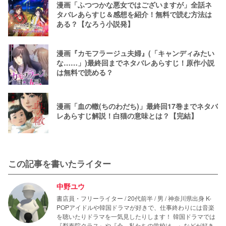
漫画「ふつつかな悪女ではございますが」全話ネ
タバレあらすじ＆感想を紹介！無料で読む方法は
ある？【なろう小説発】
漫画『カモフラージュ夫婦』(「キャンディみたい
な……」)最終回までネタバレあらすじ！原作小説
は無料で読める？
漫画「血の轍(ちのわだち)」最終回17巻までネタバ
レあらすじ解説！白猫の意味とは？【完結】
この記事を書いたライター
中野ユウ
書店員・フリーライター / 20代前半 / 男 / 神奈川県出身 K-
POPアイドルや韓国ドラマが好きで、仕事終わりには音楽
を聴いたりドラマを一気見したりします！ 韓国ドラマでは
『梨泰院クラス』や『今、私たちの学校は…』などが好き