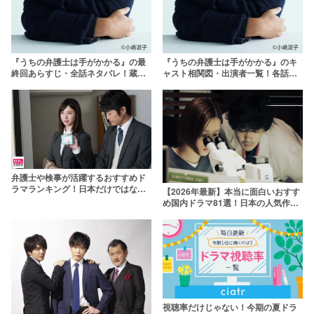
『うちの弁護士は手がかかる』の最
『うちの弁護士は手がかかる』のキ
終回あらすじ・全話ネタバレ！蔵前
ャスト相関図・出演者一覧！各話の
の本当の解雇理由とは【原作なし】
ゲスト俳優も紹介
弁護士や検事が活躍するおすすめド
ラマランキング！日本だけではなく
【2026年最新】本当に面白いおすす
海外ドラマも【2024年最新】
め国内ドラマ81選！日本の人気作品
を厳選
視聴率だけじゃない！今期の夏ドラ