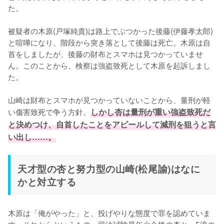
た。

被疑者の木原(戸塚純貴)は路上でぶつかった後藤(伊藤孝太郎)
と喧嘩になり、階段から突き落として後藤は死亡。木原は自
首をしましたが、後藤の財布とスマホは見つかっていませ
ん。このことから、検察は強盗致死として木原を起訴しまし
た。

山崎は財布とスマホが見つかっていないことから、量刑が軽
い傷害致死で争う方針。
しかし杏は量刑が重い強盗致死だ
と決めつけ、自首したことをアピールして減刑を狙うと言
い出し……。
天才型の杏と努力型の山崎(松尾諭)はなに
かと対立する
木原は「俺がやった」と、投げやりな態度で罪を認めていま