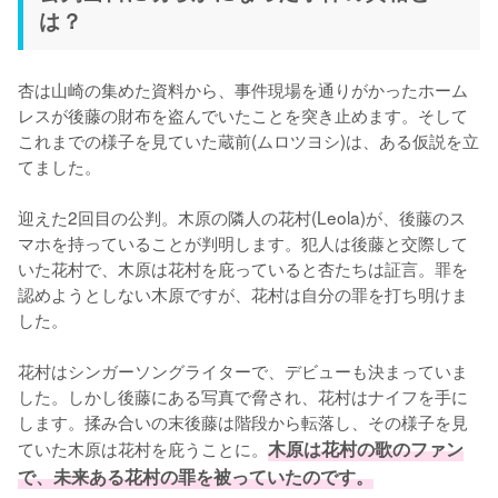
は？
杏は山崎の集めた資料から、事件現場を通りがかったホーム
レスが後藤の財布を盗んでいたことを突き止めます。そして
これまでの様子を見ていた蔵前(ムロツヨシ)は、ある仮説を立
てました。

迎えた2回目の公判。木原の隣人の花村(Leola)が、後藤のス
マホを持っていることが判明します。犯人は後藤と交際して
いた花村で、木原は花村を庇っていると杏たちは証言。罪を
認めようとしない木原ですが、花村は自分の罪を打ち明けま
した。

花村はシンガーソングライターで、デビューも決まっていま
した。しかし後藤にある写真で脅され、花村はナイフを手に
します。揉み合いの末後藤は階段から転落し、その様子を見
ていた木原は花村を庇うことに。
木原は花村の歌のファン
で、未来ある花村の罪を被っていたのです。