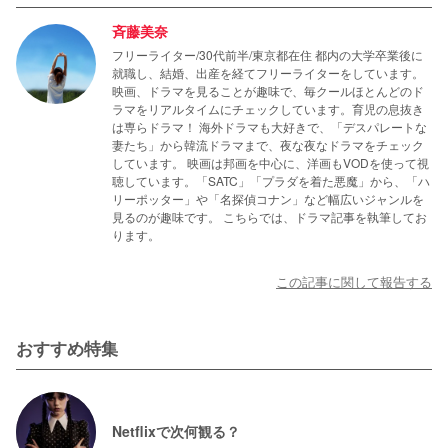
斉藤美奈
フリーライター/30代前半/東京都在住 都内の大学卒業後に
就職し、結婚、出産を経てフリーライターをしています。
映画、ドラマを見ることが趣味で、毎クールほとんどのド
ラマをリアルタイムにチェックしています。育児の息抜き
は専らドラマ！ 海外ドラマも大好きで、「デスパレートな
妻たち」から韓流ドラマまで、夜な夜なドラマをチェック
しています。 映画は邦画を中心に、洋画もVODを使って視
聴しています。「SATC」「プラダを着た悪魔」から、「ハ
リーポッター」や「名探偵コナン」など幅広いジャンルを
見るのが趣味です。 こちらでは、ドラマ記事を執筆してお
ります。
この記事に関して報告する
おすすめ特集
Netflixで次何観る？