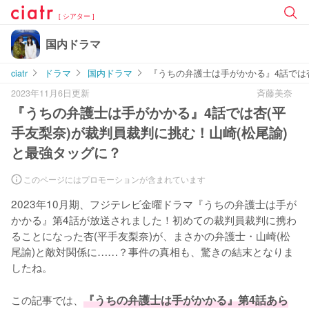
[ シアター ]
国内ドラマ
ciatr
ドラマ
国内ドラマ
『うちの弁護士は手がかかる』4話では杏
2023年11月6日更新
斉藤美奈
『うちの弁護士は手がかかる』4話では杏(平
手友梨奈)が裁判員裁判に挑む！山崎(松尾諭)
と最強タッグに？
このページにはプロモーションが含まれています
2023年10月期、フジテレビ金曜ドラマ『うちの弁護士は手が
かかる』第4話が放送されました！初めての裁判員裁判に携わ
ることになった杏(平手友梨奈)が、まさかの弁護士・山崎(松
尾諭)と敵対関係に……？事件の真相も、驚きの結末となりま
したね。

この記事では、
『うちの弁護士は手がかかる』第4話あら