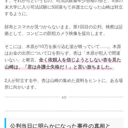
す。それからというもの、司法試験最年少合格の杏と、5浪の
末大学に入り司法試験に5回落ちて弁護士になった山崎は対立
するように。

財布とスマホが見つからないまま、第1回目の公判。検察は証
拠として、コンビニの防犯カメラ映像を提出します。

そこには、木原が10万を振り込む姿が映っていて……。木原
はお金の出所について口を割らず、杏は「木原が犯人で間違
いない」と断言。
全く依頼人を信じようとしない杏を見た
山崎は、「君は弁護士失格だ！」と言い放ちました。
2人が対立する中、杏は山崎の集めた資料をヒントに、ある場
所に向かいます。
AD
公判当日に明らかになった事件の真相と