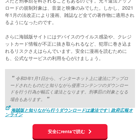
スだと刑事罰を科されることもあるのです。元々違法アップ
ロードの規制対象は、音楽と映像のみでした。しかし、2021
年1月の法改正により漫画、雑誌など全ての著作物に適用され
るようになったのです。
さらに海賊版サイトにはデバイスのウイルス感染や、クレジ
ットカード情報が不正に抜き取られるなど、犯罪に巻き込ま
れるリスクさえはらんでいます。安全に漫画を読むために
も、公式なサービスの利用を心がけましょう。
令和3年1月1日から、インターネット上に違法にアップロ
ードされたものだと知りながら侵害コンテンツのダウンロー
ドを行う行為が幅広く違法となります。刑事罰の対象となる
場合もあります。
海賊版と知りながら行うダウンロードは違法です | 政府広報オ
ンライン
安全にrentaで読む