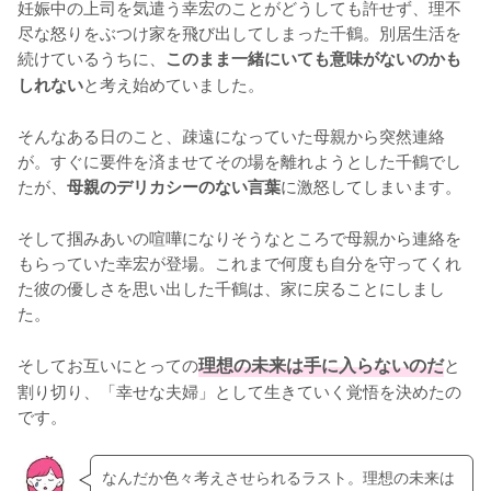
妊娠中の上司を気遣う幸宏のことがどうしても許せず、理不
尽な怒りをぶつけ家を飛び出してしまった千鶴。別居生活を
続けているうちに、
このまま一緒にいても意味がないのかも
と考え始めていました。

しれない
そんなある日のこと、疎遠になっていた母親から突然連絡
が。すぐに要件を済ませてその場を離れようとした千鶴でし
たが、
に激怒してしまいます。

母親のデリカシーのない言葉
そして掴みあいの喧嘩になりそうなところで母親から連絡を
もらっていた幸宏が登場。これまで何度も自分を守ってくれ
た彼の優しさを思い出した千鶴は、家に戻ることにしまし
た。

そしてお互いにとっての
理想の未来は手に入らないのだ
と
割り切り、「幸せな夫婦」として生きていく覚悟を決めたの
です。
なんだか色々考えさせられるラスト。理想の未来は