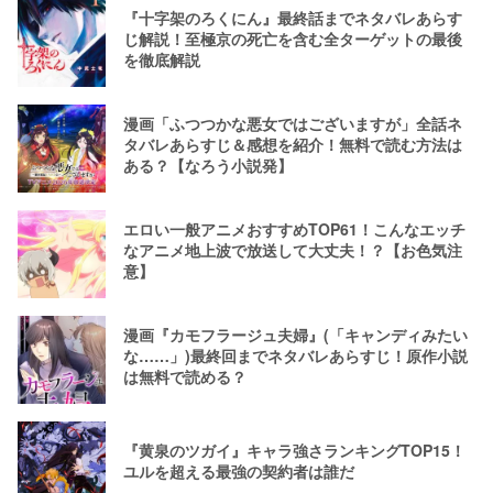
『十字架のろくにん』最終話までネタバレあらす
じ解説！至極京の死亡を含む全ターゲットの最後
を徹底解説
漫画「ふつつかな悪女ではございますが」全話ネ
タバレあらすじ＆感想を紹介！無料で読む方法は
ある？【なろう小説発】
エロい一般アニメおすすめTOP61！こんなエッチ
なアニメ地上波で放送して大丈夫！？【お色気注
意】
漫画『カモフラージュ夫婦』(「キャンディみたい
な……」)最終回までネタバレあらすじ！原作小説
は無料で読める？
『黄泉のツガイ』キャラ強さランキングTOP15！
ユルを超える最強の契約者は誰だ