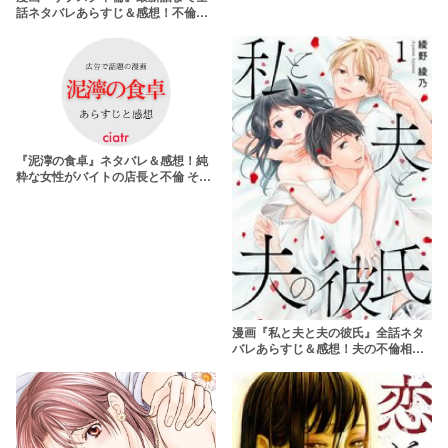
話ネタバレあらすじ＆感想！不倫に
溺れる女の末路とは？
『泥濘の食卓』ネタバレ＆感想！純
粋な女性がバイトの店長と不倫 そし
てストーカーに……
漫画『私と夫と夫の彼氏』全話ネタ
バレあらすじ＆感想！夫の不倫相手
は男性だった！