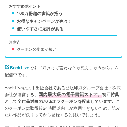
おすすめポイント
100万冊超の書籍が揃う
お得なキャンペーンが色々！
使いやすさに定評がある
注意点
クーポンの期限が短い
でも『好きって言わなきゃ死んじゃうから』を
BookLive
配信中です。
BookLiveは大手出版会社である凸版印刷グループ会社・株式
会社が運営する、
国内最大級の電子書籍ストア。
初回特典
こ
として全作品対象の70％オフクーポンを配布しています。
のクーポンは取得後24時間以内しか利用できないため、読み
たい作品が決まってから登録すると良いでしょう。