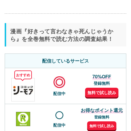
漫画『好きって言わなきゃ死んじゃうか
ら』を全巻無料で読む方法の調査結果！
配信しているサービス
おすすめ
70%OFF
登録無料
無料で試し読み
配信中
お得なポイント還元
登録無料
配信中
無料で試し読み