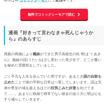
無料でコミックシーモアで読む
漫画『好きって言わなきゃ死んじゃうか
ら』のあらすじ
両親の再婚により
ができた男子高校生の松 明(まつ あき
義妹
ら)。義妹の謡(うたい)は少し変わった美少女で、どこか憂い
を秘めた雰囲気をしていました。

ごく平凡な人生を歩んでいた明ですが、あるとき
謡の自殺を
ことで彼の平和な日常は一変してしまいます。謡は兄
止めた
弟や男女の域を超えるほどの
を向けてき
狂気じみた好意
て……。あまりに執拗で尋常でない彼女の迫り方に明は心を
すり減らしていきます。
