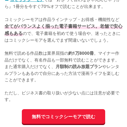
ら』1冊分を今すぐ70%オフで読むことが出来ます。

コミックシーモアは作品ラインナップ・お得感・機能性など
全てがバランスよく揃った電子書籍サービス。老舗で安心
感もある
ので、電子書籍を初めて使う場合や、迷ったときに
はコミックシーモアを選んでまず間違いないでしょう。

無料で読める作品数は業界屈指の
。マイナー作
約1万8000冊
品だけでなく、有名作品も一部無料で読むことができます。
また通常購入だけでなく、
やレンタ
月額制の読み放題プラン
ルプランもあるので自分にあった方法で漫画ライフを楽しむ
ことができます。

ただし、ビジネス書の取り扱いが少ない点には注意が必要で
す。
無料でコミックシーモアで読む