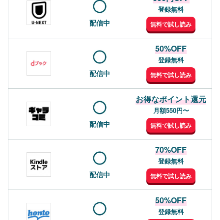
登録無料
配信中
無料で試し読み
50%OFF
登録無料
配信中
無料で試し読み
お得なポイント還元
月額550円〜
配信中
無料で試し読み
70%OFF
登録無料
配信中
無料で試し読み
50%OFF
登録無料