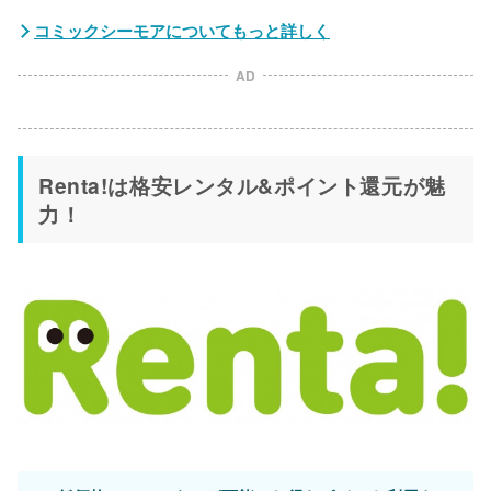
コミックシーモアについてもっと詳しく
AD
Renta!は格安レンタル&ポイント還元が魅
力！