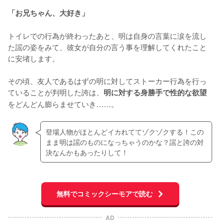
「お兄ちゃん、大好き」
トイレでの行為が終わったあと、明は自身の言葉に涙を流し
た謡の姿をみて、彼女が自分の言う事を理解してくれたこと
に安堵します。

その頃、友人であるはずの明に対してストーカー行為を行っ
ていることが判明した誇は、
明に対する身勝手で性的な欲望
をどんどん膨らませていき……。
登場人物がほとんどイカれててゾクゾクする！この
まま明は謡のものになっちゃうのかな？謡と誇の対
決なんかもあったりして！
無料でコミックシーモアで読む
AD