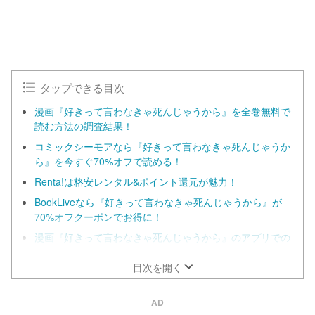
タップできる目次
漫画『好きって言わなきゃ死んじゃうから』を全巻無料で
読む方法の調査結果！
コミックシーモアなら『好きって言わなきゃ死んじゃうか
ら』を今すぐ70%オフで読める！
Renta!は格安レンタル&ポイント還元が魅力！
BookLiveなら『好きって言わなきゃ死んじゃうから』が
70%オフクーポンでお得に！
漫画『好きって言わなきゃ死んじゃうから』のアプリでの
配信状況
目次を開く
AD