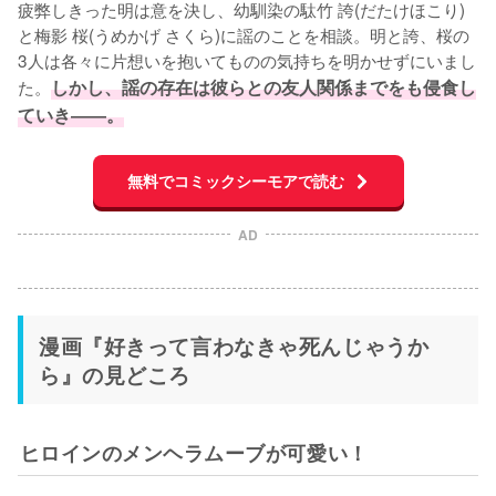
疲弊しきった明は意を決し、幼馴染の駄竹 誇(だたけほこり)
と梅影 桜(うめかげ さくら)に謡のことを相談。明と誇、桜の
3人は各々に片想いを抱いてものの気持ちを明かせずにいまし
た。
しかし、謡の存在は彼らとの友人関係までをも侵食し
ていき――。
無料でコミックシーモアで読む
AD
漫画『好きって言わなきゃ死んじゃうか
ら』の見どころ
ヒロインのメンヘラムーブが可愛い！