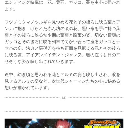
エンディング映像は、花、葉羽、ガッコ、黽を中心に描かれ
ます。

フツノミタマノツルギを見つめる花とその後ろに映る葉とア
ンナに抱き上げられた赤ん坊の頃の花、黒い傘を手に持つ葉
羽とその後ろに映る幼少期の葉羽と路菓の姿、切ない横顔の
ガッコとその後ろに映る列車で向かい合って座るガッコとナ
マハの姿、法典と馬孫刀を持ち正面を見据える黽とその後ろ
に映る蓮、アイアンメイデン・ジャンヌ、黽の在りし日の幸
せそうな姿が映し出されていきます。

途中、幼き頃と思われる花とアルミの姿も映し出され、涙を
見せるアルミの姿など、次世代シャーマンたちの心に秘める
想いが描かれています。
AD