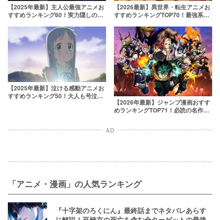
【2025年最新】主人公最強アニメお
【2026最新】異世界・転生アニメお
すすめランキング60！実力隠しのチ
すすめランキングTOP70！最強系か
ート級無双っぷりを見よ
らほのぼの系・マイナー作品まで網
羅
【2025年最新】泣ける感動アニメお
すすめランキング50！大人も号泣さ
【2026年最新】ジャンプ漫画おすす
せてくるぜ……
めランキングTOP71！必読の名作を
厳選
AD
「アニメ・漫画」の人気ランキング
『十字架のろくにん』最終話までネタバレあらす
じ解説！至極京の死亡を含む全ターゲットの最後