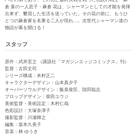
倉 葉の一人息子・麻倉 花は、シャーマンとしての才能を発揮
出来ず、鬱屈した生活を送っていた。その花の前に、もうひ
とつの麻倉家を名乗る二人が現れ…。次世代シャーマン達の
物語が幕を開ける！
スタッフ
原作：武井宏之 （講談社「マガジンエッジコミックス」刊）

監督：古田丈司

シリーズ構成：米村正二

キャラクターデザイン：山本真夕子

オーバーソウルデザイン：飯泉俊臣、陸田聡志

プロップデザイン：柴田ユウジ

美術監督・美術設定：木村仁哉

色彩設計：大塚奈津子

撮影監督：川瀬輝之

編集：坂本久美子

音楽：林 ゆうき
