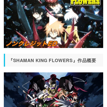
『SHAMAN KING FLOWERS』作品概要