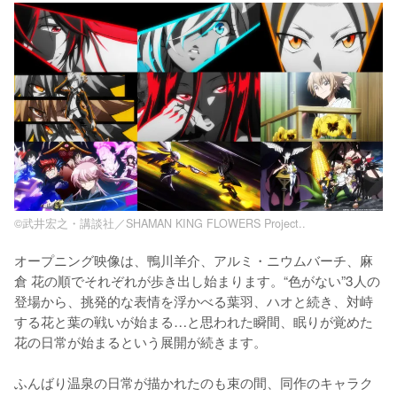
©武井宏之・講談社／SHAMAN KING FLOWERS Project..
オープニング映像は、鴨川羊介、アルミ・ニウムバーチ、麻
倉 花の順でそれぞれが歩き出し始まります。“色がない”3人の
登場から、挑発的な表情を浮かべる葉羽、ハオと続き、対峙
する花と葉の戦いが始まる…と思われた瞬間、眠りが覚めた
花の日常が始まるという展開が続きます。

ふんばり温泉の日常が描かれたのも束の間、同作のキャラク