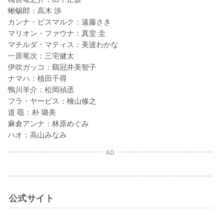
蜥蜴郎：高木 渉

カンナ・ビスマルク：遠藤さき

マリオン・ファウナ：真堂 圭

マチルダ・マティス：美波わかな

一原竜次：三宅健太

伊吹ガッコ：鷄冠井美智子

ナマハ：植田千尋

鴨川羊介：松岡禎丞

フラ・ヤービス：檜山修之

道 黽：朴 璐美

麻倉アンナ：林原めぐみ

ハオ：高山みなみ
AD
公式サイト