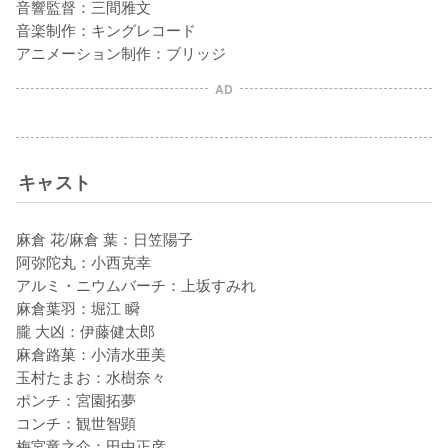
音響監督：三間雅文

音楽制作：キングレコード

アニメーション制作：ブリッジ
AD
キャスト
麻倉 花/麻倉 葉：日笠陽子

阿弥陀丸：小西克幸

アルミ・ニウムバーチ：上坂すみれ

麻倉葉羽：堀江 瞬

朧 大凶：伊藤健太郎

麻倉路菓：小清水亜美

玉村たまお：水樹奈々

ポンチ：宮園拓夢

コンチ：観世智顕

梅宮竜之介：田中正彦
