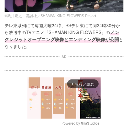
©武井宏之・講談社／SHAMAN KING FLOWERS Project..
テレ東系列にて毎週火曜24時、BSテレ東にて同24時30分か
ら放送中のTVアニメ『SHAMAN KING FLOWERS』の
ノン
クレジットオープニング映像とエンディング映像が公開
と
なりました。
AD
もっと読む
arrow_forward_ios
Powered by 
GliaStudios