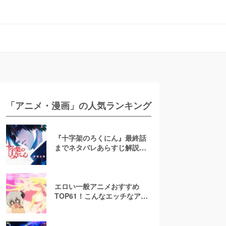
「アニメ・漫画」の人気ランキング
『十字架のろくにん』最終話
までネタバレあらすじ解説！
至極京の死亡を含む全ターゲ
ットの最後を徹底解説
エロい一般アニメおすすめ
TOP61！こんなエッチなアニ
メ地上波で放送して大丈
夫！？【お色気注意】