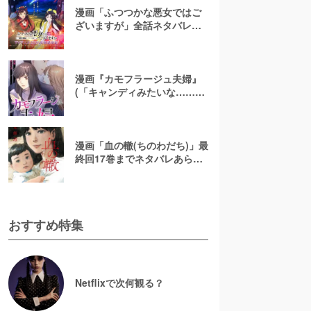
漫画「ふつつかな悪女ではご
ざいますが」全話ネタバレあ
らすじ＆感想を紹介！無料で
読む方法はある？【なろう小
説発】
漫画『カモフラージュ夫婦』
(「キャンディみたいな……」)
最終回までネタバレあらす
じ！原作小説は無料で読め
る？
漫画「血の轍(ちのわだち)」最
終回17巻までネタバレあらす
じ解説！白猫の意味とは？
【完結】
おすすめ特集
Netflixで次何観る？