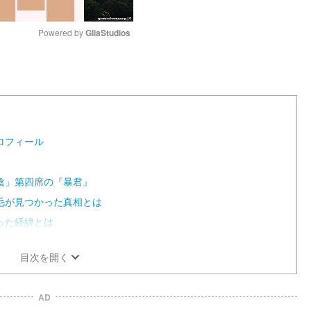
Powered by 
GliaStudios
M
u
t
e
ロフィール
陰」第四席の『暴君』
毛が見つかった真相とは
った経緯とは
目次を開く
AD