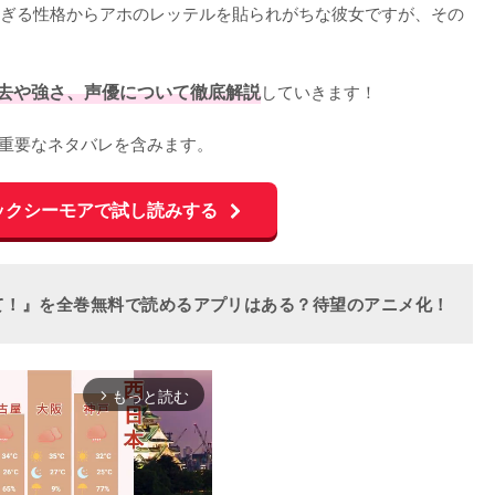
ぎる性格からアホのレッテルを貼られがちな彼女ですが、その
去や強さ、声優について徹底解説
していきます！

の重要なネタバレを含みます。
ックシーモアで試し読みする
て！』を全巻無料で読めるアプリはある？待望のアニメ化！
もっと読む
arrow_forward_ios