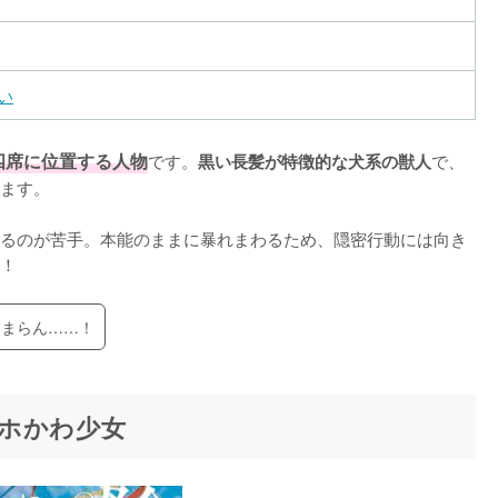
い
四席に位置する人物
です。
で、
黒い長髪が特徴的な犬系の獣人
ます。

るのが苦手。本能のままに暴れまわるため、隠密行動には向き
！
たまらん……！
ホかわ少女