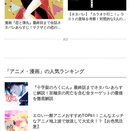
【ネタバレ】『カラオケ行こ！』ラ
ストの意味を考察！対照的な2人のオ
漫画『恋と弾丸』最終回まで全話ネ
フビートな関係が微笑ましい！
タバレあらすじ！ヤクザとの恋の結
末はどうなる？
AD
「アニメ・漫画」の人気ランキング
『十字架のろくにん』最終話までネタバレあらす
じ解説！至極京の死亡を含む全ターゲットの最後
を徹底解説
エロい一般アニメおすすめTOP61！こんなエッチ
なアニメ地上波で放送して大丈夫！？【お色気注
意】