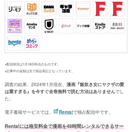
※配信状況は1月18日時点のものです。
※記事中の金額は全て税込表記となっています。
調査の結果、2024年1月現在、
漫画『飯炊き女にヤクザの愛
でし
は重すぎる』を今すぐ全巻無料で読む方法はありません
た。

電子書籍サービスでは、
で独占配信中です。

Renta!
Renta!には格安料金で漫画を48時間レンタルできるサー