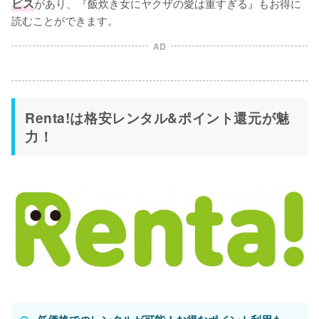
ビス
があり、『飯炊き女にヤクザの愛は重すぎる』もお得に
読むことができます。
AD
Renta!は格安レンタル&ポイント還元が魅
力！