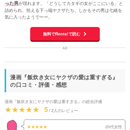
った男
が現れます。「どうしてカタギの女がここにいる」と
詰められ、怯える下っ端ヤクザたち。しかもその男は七緒を
気に入ったようでーー。
無料でRenta!で読む
AD
漫画『飯炊き女にヤクザの愛は重すぎる』
の口コミ・評価・感想
漫画『飯炊き女にヤクザの愛は重すぎる』
の総合評価
5
/
2
人のレビュー
20代女性