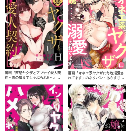
漫画『変態ヤクザとアブナイ愛人契
漫画『オネエ系ヤクザに毎晩溺愛さ
約～骨の髄までしゃぶられH～』最
れてます』のネタバレ・あらすじ！
終話まで全話ネタバレあらすじ＆感
全巻無料で読む方法についても徹底
想！真面目ヒロイン×ヤクザの過激な
解説！
絆され系ラブストーリー