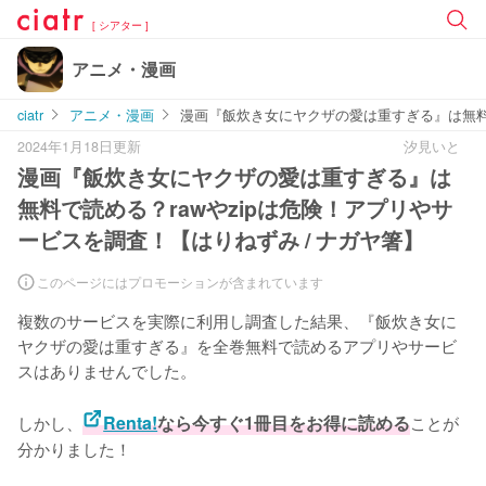
[ シアター ]
アニメ・漫画
ciatr
アニメ・漫画
漫画『飯炊き女にヤクザの愛は重すぎる』は無料で
2024年1月18日更新
汐見いと
漫画『飯炊き女にヤクザの愛は重すぎる』は
無料で読める？rawやzipは危険！アプリやサ
ービスを調査！【はりねずみ / ナガヤ箸】
このページにはプロモーションが含まれています
複数のサービスを実際に利用し調査した結果、『飯炊き女に
ヤクザの愛は重すぎる』を全巻無料で読めるアプリやサービ
スはありませんでした。
しかし、
Renta!
なら今すぐ1冊目をお得に読める
ことが
分かりました！