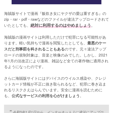
海賊版サイトで漫画『飯炊き女にヤクザの愛は重すぎる』の
zip・rar・pdf・rawなどのファイルが違法アップロードされて
いたとしても、
絶対に利用するのはやめましょう
。
海賊版の漫画サイトは利用しただけで犯罪になる可能性があ
ります。軽い気持ちで漫画を閲覧したとしても、
最悪のケー
のです。元々違法アップ
スだと刑事罰を科されることもある
ロードの規制対象は、音楽と映像のみでした。しかし、2021
年1月の法改正により漫画、雑誌など全ての著作物に適用され
るようになったのです。
さらに海賊版サイトにはデバイスのウイルス感染や、クレジ
ットカード情報が不正に抜き取られるなど、犯罪に巻き込ま
れるリスクさえはらんでいます。安全に漫画を読むために
も、
。
公式なサービスの利用を心がけましょう
令和3年1月1日から、インターネット上に違法にアップロ