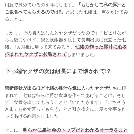
用意で揉めているのを耳にします。
「もしかして私の豚汁と
と思った七緒は、声をかけてみ
ご飯食べてもらえるのでは⁉」
ることに。

しかし、その隣人はなんとヤクザだったのです！ビビりなが
らも後に引けず、鍋と炊飯器を渡して長期出張に旅立った七
緒。1ヵ月後に帰って来てみると、
七緒の作った豚汁に心を
掴まれたヤクザに拉致されて
しまいました。
下っ端ヤクザの次は組長にまで懐かれて!?
に頼
禁断症状が出るほど七緒の豚汁を気に入ったヤクザたち
まれて、七緒は彼らに再び食事を作ってあげることに。そし
て、食費を出してもらうことと「いただきます」「ごちそう
さま」を必ず言ってもらうことと引き換えに、度々食事を作
ってあげる約束をしました。

そこに、
明らかに裏社会のトップだとわかるオーラをまと