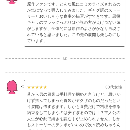
原作ファンです。どんな風にコミカライズされるの
か気になって購入してみました。ギャグ調のストー
リーとおいしそうな食事の描写がすてきです。悪役
キャラのブラックっぷりは小説の方がえげつない気
がしますが、全体的には原作のよさがかなり再現さ
れていると思いました。この先の展開も楽しみにし
ています。
AD
30代女性
昔から男の胃袋は手料理で掴めと言うけど、思いが
けず掴んでしまった胃袋がヤクザのものだったとい
う展開は怖すぎます。しかも食費だけで料理を作る
約束をしてしまうのは安すぎるのでは！？主人公の
人生が心配で続きを読む手が止められません。しか
もストーリーのテンポがいいので次々読めちゃうん