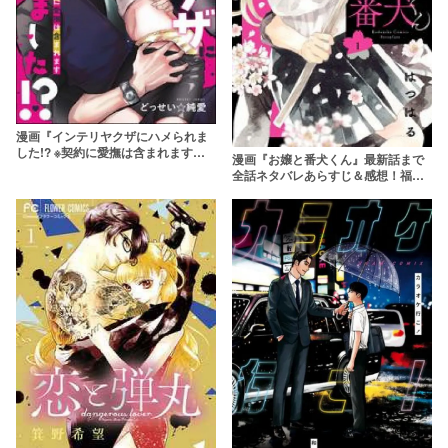
漫画『インテリヤクザにハメられま
した!? ※契約に愛撫は含まれます』
漫画『お嬢と番犬くん』最新話まで
は全巻無料で読める？アプリやサー
全話ネタバレあらすじ＆感想！福本
ビスを調査！
莉子×ジェシー(SixTONES)主演で実
写映画化