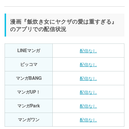
漫画『飯炊き女にヤクザの愛は重すぎる』
のアプリでの配信状況
LINEマンガ
配信なし
ピッコマ
配信なし
マンガBANG
配信なし
マンガUP！
配信なし
マンガPark
配信なし
マンガワン
配信なし