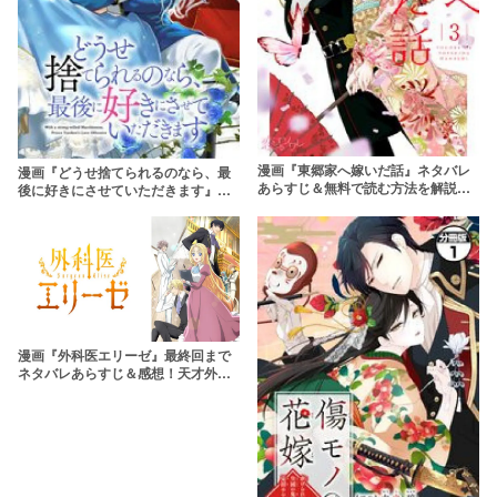
漫画『東郷家へ嫁いだ話』ネタバレ
漫画『どうせ捨てられるのなら、最
あらすじ＆無料で読む方法を解説！
後に好きにさせていただきます』ネ
rawで読むのは危険？原作小説はあ
タバレあらすじ＆最終回予想を解
る？
説！全話無料で読む方法はある？
漫画『外科医エリーゼ』最終回まで
ネタバレあらすじ＆感想！天才外科
医が異世界で大活躍