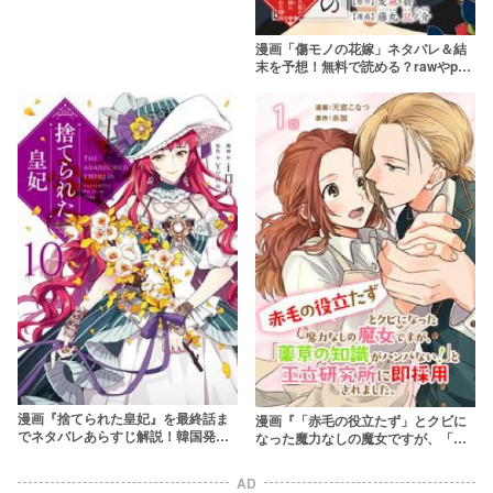
漫画「傷モノの花嫁」ネタバレ＆結
末を予想！無料で読める？rawやpdf
はやめよう
漫画『捨てられた皇妃』を最終話ま
漫画『「赤毛の役立たず」とクビに
でネタバレあらすじ解説！韓国発の
なった魔力なしの魔女ですが、「薬
転生逆転ファンタジー
草の知識がハンパない！」と王立研
究所に即採用されました。』は全巻
AD
無料で読める？アプリやサービスを