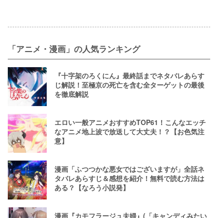
調査！
「アニメ・漫画」の人気ランキング
『十字架のろくにん』最終話までネタバレあらす
じ解説！至極京の死亡を含む全ターゲットの最後
を徹底解説
エロい一般アニメおすすめTOP61！こんなエッチ
なアニメ地上波で放送して大丈夫！？【お色気注
意】
漫画「ふつつかな悪女ではございますが」全話ネ
タバレあらすじ＆感想を紹介！無料で読む方法は
ある？【なろう小説発】
漫画『カモフラージュ夫婦』(「キャンディみたい