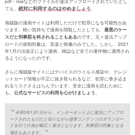
pdf・rawなどのファイルが違法アップロードされていたとし
ても、
絶対に利用するのはやめましょう
。
海賊版の漫画サイトは利用しただけで犯罪になる可能性があ
ります。軽い気持ちで漫画を閲覧したとしても、
最悪のケー
のです。元々違法アップ
スだと刑事罰を科されることもある
ロードの規制対象は、音楽と映像のみでした。しかし、2021
年1月の法改正により漫画、雑誌など全ての著作物に適用され
るようになったのです。
さらに海賊版サイトにはデバイスのウイルス感染や、クレジ
ットカード情報が不正に抜き取られるなど、犯罪に巻き込ま
れるリスクさえはらんでいます。安全に漫画を読むために
も、
。
公式なサービスの利用を心がけましょう
令和3年1月1日から、インターネット上に違法にアップロ
ードされたものだと知りながら侵害コンテンツのダウンロー
ドを行う行為が幅広く違法となります。刑事罰の対象となる
場合もあります。