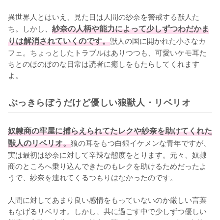
異世界人とはいえ、見た目は人間の紗奈を警戒する獣人た
ち。しかし、
紗奈の人柄や能力によって少しずつわだかま
りは解消されていくのです。
獣人の国に開かれた小さなカ
フェ。ちょっとしたトラブルはありつつも、可愛いケモ耳た
ちとのほのぼのな日常は読者に癒しをもたらしてくれます
よ。
ぶっきらぼうだけど優しい狼獣人・リベリオ
奴隷商の牢屋に捕らえられてたレクや紗奈を助けてくれた
獣人のリベリオ。
狼の耳をもつ白銀イケメンな青年ですが、
実は最初は紗奈に対して辛辣な態度をとります。元々、奴隷
商のところへ乗り込んできたのもレクを助けるためだったよ
うで、紗奈を連れてくるつもりはなかったのです。

人間に対してあまり良い感情をもっていないのか厳しい言葉
もなげるリベリオ。しかし、共に過ごす中で少しずつ優しい