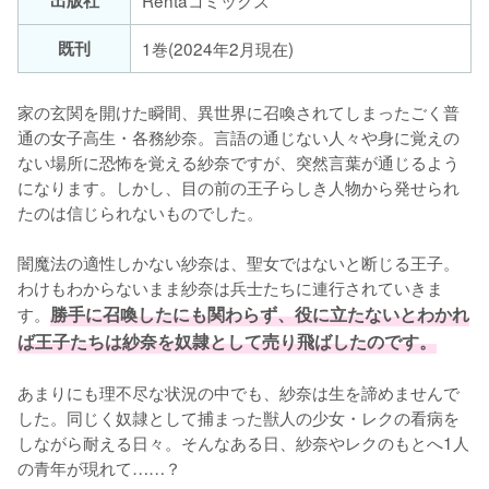
既刊
1巻(2024年2月現在)
家の玄関を開けた瞬間、異世界に召喚されてしまったごく普
通の女子高生・各務紗奈。言語の通じない人々や身に覚えの
ない場所に恐怖を覚える紗奈ですが、突然言葉が通じるよう
になります。しかし、目の前の王子らしき人物から発せられ
たのは信じられないものでした。

闇魔法の適性しかない紗奈は、聖女ではないと断じる王子。
わけもわからないまま紗奈は兵士たちに連行されていきま
す。
勝手に召喚したにも関わらず、役に立たないとわかれ
ば王子たちは紗奈を奴隷として売り飛ばしたのです。
あまりにも理不尽な状況の中でも、紗奈は生を諦めませんで
した。同じく奴隷として捕まった獣人の少女・レクの看病を
しながら耐える日々。そんなある日、紗奈やレクのもとへ1人
の青年が現れて……？