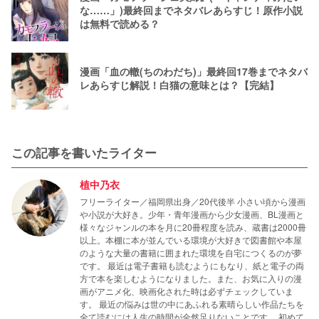
な……」)最終回までネタバレあらすじ！原作小説
は無料で読める？
漫画「血の轍(ちのわだち)」最終回17巻までネタバ
レあらすじ解説！白猫の意味とは？【完結】
この記事を書いたライター
植中乃衣
フリーライター／福岡県出身／20代後半 小さい頃から漫画
や小説が大好き。少年・青年漫画から少女漫画、BL漫画と
様々なジャンルの本を月に20冊程度を読み、蔵書は2000冊
以上。本棚に本が並んでいる環境が大好きで図書館や本屋
のような大量の書籍に囲まれた環境を自宅につくるのが夢
です。 最近は電子書籍も読むようにもなり、紙と電子の両
方で本を楽しむようになりました。また、お気に入りの漫
画がアニメ化、映画化された時は必ずチェックしていま
す。 最近の悩みは世の中にあふれる素晴らしい作品たちを
全て読むには人生の時間が全然足りないことです。 初めて