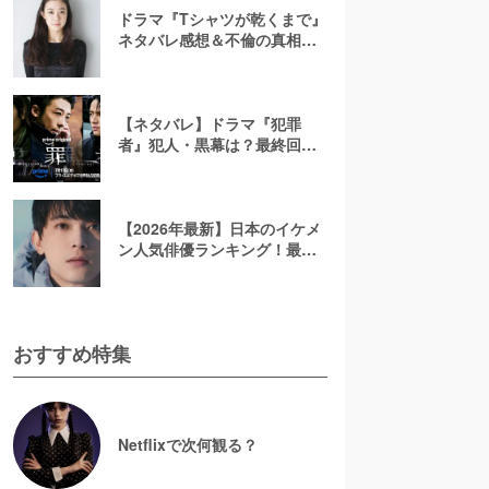
ドラマ『Tシャツが乾くまで』
ネタバレ感想＆不倫の真相や
結末を考察！充の免許証に隠
されたヒントも解説
【ネタバレ】ドラマ『犯罪
者』犯人・黒幕は？最終回ラ
ストを考察！太田愛の原作小
説で描かれる3人のその後を解
説【アマプラ】
【2026年最新】日本のイケメ
ン人気俳優ランキング！最も
かっこいい芸能人は誰？
おすすめ特集
Netflixで次何観る？