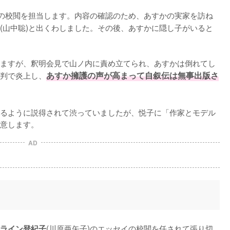
伝の校閲を担当します。内容の確認のため、あすかの実家を訪ね
(山中聡)と出くわしました。その後、あすかに隠し子がいると
ますが、釈明会見で山ノ内に責め立てられ、あすかは倒れてし
判で炎上し、
あすか擁護の声が高まって自叙伝は無事出版さ
るように説得されて渋っていましたが、悦子に「作家とモデル
意します。
AD
(川原亜矢子)のエッセイの校閲を任されて張り切
ライン登紀子