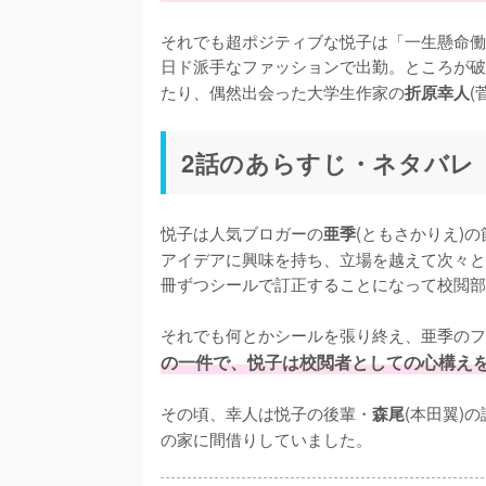
それでも超ポジティブな悦子は「一生懸命働
日ド派手なファッションで出勤。ところが破
たり、偶然出会った大学生作家の
(
折原幸人
2話のあらすじ・ネタバレ
悦子は人気ブロガーの
(ともさかりえ)
亜季
アイデアに興味を持ち、立場を越えて次々と
冊ずつシールで訂正することになって校閲部
それでも何とかシールを張り終え、亜季のフ
の一件で、悦子は校閲者としての心構え
その頃、幸人は悦子の後輩・
(本田翼)
森尾
の家に間借りしていました。