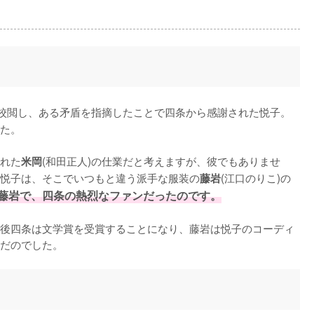
を校閲し、ある矛盾を指摘したことで四条から感謝された悦子。
た。

れた
(和田正人)の仕業だと考えますが、彼でもありませ
米岡
悦子は、そこでいつもと違う派手な服装の
(江口のりこ)の
藤岩
藤岩で、四条の熱烈なファンだったのです。
後四条は文学賞を受賞することになり、藤岩は悦子のコーディ
だのでした。