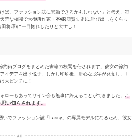
けば、ファッション誌に異動できるかもしれない」と考え、毎
天荒な校閲で大御所作家・
(鹿賀丈史)に呼び出しをくらっ
本郷
菅田将暉)に一目惚れしたりと大忙し！
の節約術ブログをまとめた書籍の校閲を任されます。彼女の節約
アイデアを出す悦子。しかし印刷後、肝心な脱字が発覚し、1
は大ピンチに！

ォローもあってサイン会も無事に終えることができました。
こ
を思い知らされます。
の誘いでファッション誌「Lassy」の専属モデルになるため、彼女
AD