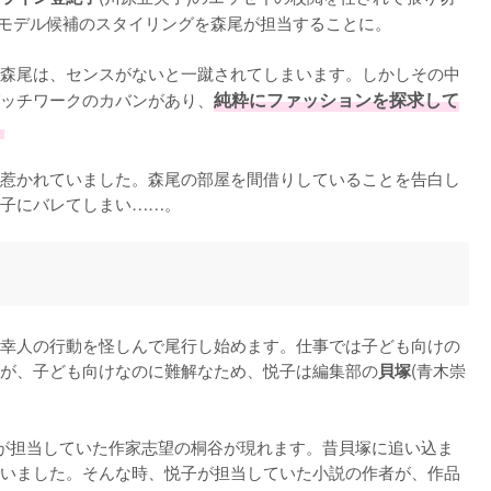
属モデル候補のスタイリングを森尾が担当することに。

森尾は、センスがないと一蹴されてしまいます。しかしその中
ッチワークのカバンがあり、
純粋にファッションを探求して
。
惹かれていました。森尾の部屋を間借りしていることを告白し
子にバレてしまい……。
幸人の行動を怪しんで尾行し始めます。仕事では子ども向けの
が、子ども向けなのに難解なため、悦子は編集部の
(青木崇
貝塚
が担当していた作家志望の桐谷が現れます。昔貝塚に追い込ま
いました。そんな時、悦子が担当していた小説の作者が、作品