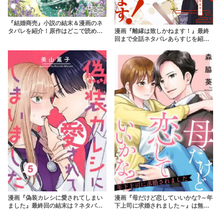
『結婚商売』小説の結末＆漫画のネ
漫画『離縁は致しかねます！』最終
タバレを紹介！原作はどこで読め
回まで全話ネタバレあらすじを紹
る？
介！結末はどうなる？全巻無料で読
む方法も調査
漫画『偽装カレシに愛されてしまい
漫画『母だけど恋していいかな?～年
ました』最終回の結末は？ネタバレ
下上司に求婚されました～』は無料
あらすじ＆感想！rawやpdfはやめよ
で読める？rawやzipは危険！アプリ
う
やサービスを調査！【森脇笑】