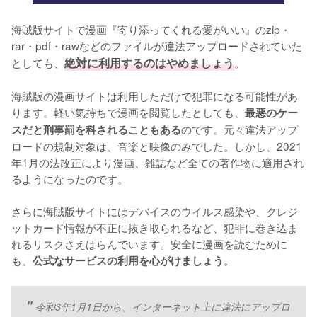
海賊版サイトで漫画『寄り添ってくれる愛がいい』のzip・
rar・pdf・rawなどのファイルが違法アップロードされていた
としても、
絶対に利用するのはやめましょう
。
海賊版の漫画サイトは利用しただけで犯罪になる可能性があ
ります。軽い気持ちで漫画を閲覧したとしても、
最悪のケー
のです。元々違法アップ
スだと刑事罰を科されることもある
ロードの規制対象は、音楽と映像のみでした。しかし、2021
年1月の法改正により漫画、雑誌など全ての著作物に適用され
るようになったのです。
さらに海賊版サイトにはデバイスのウイルス感染や、クレジ
ットカード情報が不正に抜き取られるなど、犯罪に巻き込ま
れるリスクさえはらんでいます。安全に漫画を読むために
も、
。
公式なサービスの利用を心がけましょう
令和3年1月1日から、インターネット上に違法にアップロ