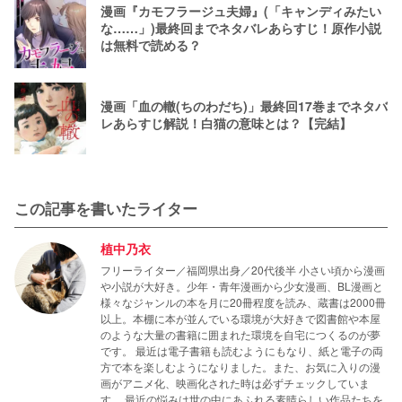
漫画『カモフラージュ夫婦』(「キャンディみたい
な……」)最終回までネタバレあらすじ！原作小説
は無料で読める？
漫画「血の轍(ちのわだち)」最終回17巻までネタバ
レあらすじ解説！白猫の意味とは？【完結】
この記事を書いたライター
植中乃衣
フリーライター／福岡県出身／20代後半 小さい頃から漫画
や小説が大好き。少年・青年漫画から少女漫画、BL漫画と
様々なジャンルの本を月に20冊程度を読み、蔵書は2000冊
以上。本棚に本が並んでいる環境が大好きで図書館や本屋
のような大量の書籍に囲まれた環境を自宅につくるのが夢
です。 最近は電子書籍も読むようにもなり、紙と電子の両
方で本を楽しむようになりました。また、お気に入りの漫
画がアニメ化、映画化された時は必ずチェックしていま
す。 最近の悩みは世の中にあふれる素晴らしい作品たちを