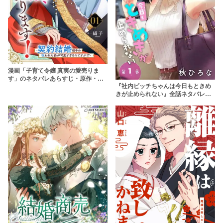
漫画「子育て令嬢 真実の愛売りま
す」のネタバレあらすじ・原作・無
『社内ビッチちゃんは今日もときめ
料配信情報 rawで読むのはやめよう
きが止められない』全話ネタバレあ
【縞子】
らすじ&無料配信情報！rawやhitomi
を使わずに安全に読もう