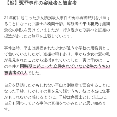
【起】冤罪事件の容疑者と被害者
21年前に起こった少女誘拐殺人事件の冤罪再審裁判を担当す
ることになった弁護士の
。容疑者の
は無期
松岡千紗
平山聡史
懲役の判決を受けていましたが、行き過ぎた取調べと証拠の
捏造があったと無罪を主張しています。

事件当時、平山は誘拐された少女が通う小学校の用務員とし
て働いていましたが、盗撮の噂もあり、車から少女の髪の毛
が発見されたことから逮捕されていました。実は千紗は、こ
の事件と
同時期に起こった立件されていない2件のうちの
被害者の1人
でした。

自分を誘拐したかもしれない平山と刑務所で面会することに
なった千紗。しかしその目を見て話すうち、彼は本当に無罪
かもしれないと感じるように。千紗は弁護士として以上に、
自分も関わっている事件の真相をつかみたいと思い始めま
す。