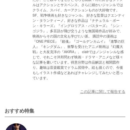
ルはアクションとサスペンス。さらに細かいジャンルでは
クライム、スパイ、カーアクションものが大好物です。
SF、戦争映画も好きなジャンル。 好きな監督はクエンティ
ン・タランティーノ。好きな作品は『ナチュラル・ボー
ン・キラーズ』『イングロリアス・バスターズ』『シン・
ゴジラ』。多言語が飛び交うような無国籍作品が好みで、
映画からその国の文化も学びたい派。 購読中の漫画は
『ONE PIECE』『銀魂』『ゴールデンカムイ』『進撃の巨
人』『キングダム』、衝撃を受けたアニメ映画は『幻魔大
戦』と大友克洋の『AKIRA』。 ciatrではノンジャンルな感
じで、それこそ洋邦問わず映画・ドラマ・アニメなど様々
な記事を書いています。得意分野は作品解説と相関図作
り。趣味は音楽鑑賞でドラム習得中。絵も描くので、今後
もしイラスト作成などあればチャレンジしてみたいと思っ
ています。
この記事に関して報告する
おすすめ特集