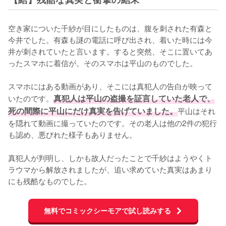
空き家についた千紗が目にしたものは、腹を刺された有森と
今井でした。有森も謎の電話に呼び出され、着いた時には今
井が刺されていたと言います。すると突然、そこに置いてあ
ったスマホに着信が。そのスマホは平山のものでした。

スマホにはある動画があり、そこには真犯人の告白が映って
いたのです。
真犯人は平山の盗撮を証言していた老人で、
死の間際に平山にだけ真実を告げていました。
平山はそれ
を隠れて動画に撮っていたのです。その老人は他の2件の犯行
も認め、悪びれた様子もありません。

真犯人が判明し、しかも故人だったことで千紗はようやくト
ラウマから解放されましたが、追い求めていた真実はあまり
にも残酷なものでした。
無料でコミックシーモアで試し読みする