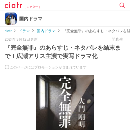
[ シアター ]
国内ドラマ
ciatr
ドラマ
国内ドラマ
『完全無罪』のあらすじ・ネタバレを
2024年3月12日更新
間真生
『完全無罪』のあらすじ・ネタバレを結末ま
で！広瀬アリス主演で実写ドラマ化
このページにはプロモーションが含まれています