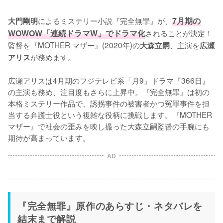
によるミステリー小説『完全無罪』が、
7月期の
大門剛明
WOWOW「連続ドラマW」でドラマ化
されることが決定！
監督を『MOTHER マザー』(2020年)の
、主演を
大森立嗣
広瀬
が務めます。

アリス
広瀬アリスは4月期のフジテレビ系「月9」ドラマ『366日』
の主演も務め、注目度もさらに上昇中。『完全無罪』は初の
本格ミステリー作品で、誘拐事件の被害者かつ冤罪事件を担
当する弁護士役という複雑な役柄に挑戦します。『MOTHER 
マザー』で社会の歪みを映し撮った大森立嗣監督の手腕にも
期待が高まっています。
AD
『完全無罪』原作のあらすじ・ネタバレを
結末まで解説