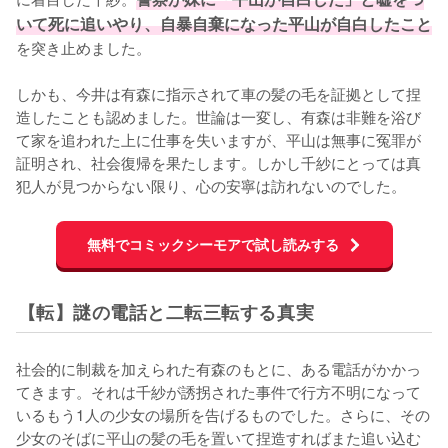
いて死に追いやり、自暴自棄になった平山が自白したこと
を突き止めました。

しかも、今井は有森に指示されて車の髪の毛を証拠として捏
造したことも認めました。世論は一変し、有森は非難を浴び
て家を追われた上に仕事を失いますが、平山は無事に冤罪が
証明され、社会復帰を果たします。しかし千紗にとっては真
犯人が見つからない限り、心の安寧は訪れないのでした。
無料でコミックシーモアで試し読みする
【転】謎の電話と二転三転する真実
社会的に制裁を加えられた有森のもとに、ある電話がかかっ
てきます。それは千紗が誘拐された事件で行方不明になって
いるもう1人の少女の場所を告げるものでした。さらに、その
少女のそばに平山の髪の毛を置いて捏造すればまた追い込む