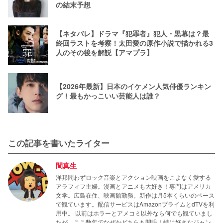
の結末予想
【ネタバレ】ドラマ『犯罪者』犯人・黒幕は？最
終回ラストを考察！太田愛の原作小説で描かれる3
人のその後を解説【アマプラ】
【2026年最新】日本のイケメン人気俳優ランキン
グ！最もかっこいい芸能人は誰？
この記事を書いたライター
間真生
洋邦問わずロック音楽とアクション映画をこよなく愛する
アラフィフ主婦。漫画とアニメも大好き！専門はアメリカ
文学。広島在住、映画館勤務。新作は月5本くらいのペース
で観ています。配信サービスはAmazonプライムとdTVを利
用中。 以前はホラーとアメコミ以外なら何でも観ていまし
たが、ここ数年でなぜかどちらも開眼！特に好きなジャン