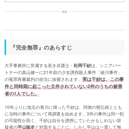
AD
『完全無罪』のあらすじ
大手事務所に所属する若き弁護士・
は、シニアパー
松岡千紗
トナーの真山健一に21年前の少女誘拐殺人事件「綾川事件」
の冤罪再審裁判の担当に抜擢されます。
実は千紗は、この事
件と同時期に起こった立件されていない2件のうちの被害
者の1人でした。
10年ぶりに地元の香川に帰った千紗は、同僚の熊弘樹ととも
に当時の事件について再調査を始めます。3件の事件は同一犯
の可能性が高く、千紗は自分を誘拐していたかもしれない容
疑者の
と対面することに。しかし平山は一貫して無
平山聡史