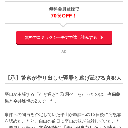
無料会員登録で
70％OFF！
無料でコミックシーモアで試し読みする
AD
【承】警察が作り出した冤罪と逃げ延びる真犯人
平山が主張する「行き過ぎた取調べ」を行ったのは、
有森義
と
の2人でした。

男
今井琢也
事件への関与を否定していた平山が取調べの12日後に突然罪
を認めたことと、自白の前日に平山の妹が自殺していたこと
に着目した千紗。
警察が妹に「平山が自白した」と嘘をつ