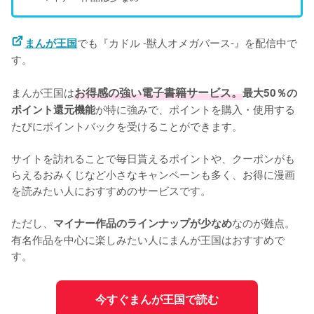
でも『カドル ‐獣人オメガバース‐』を配信中で
まんが王国
す。
まんが王国は
お得感の強い電子書籍サービス。
最大50％の
が特に強みで、ポイントを購入・使用する
ポイント還元機能
たびにポイントバックを受けることができます。
サイトを訪れることで毎日貰えるポイントや、クーポンがも
らえるおみくじなど小さなキャンペーンも多く、お得に漫画
を読みたい人におすすめのサービスです。
ただし、
なのが難点。
マイナー作品のラインナップが少なめ
有名作品を中心に楽しみたい人にまんが王国はおすすめで
す。
今すぐまんが王国で読む