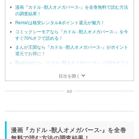
漫画『カドル ‐獣人オメガバース‐』を全巻無料で読む方法
の調査結果！
Renta!は格安レンタル&ポイント還元が魅力！
コミックシーモアなら『カドル ‐獣人オメガバース‐』を今
すぐ70%オフで読める！
まんが王国なら『カドル ‐獣人オメガバース‐』がポイント
還元でお得に！
BookLiveなら『カドル ‐獣人オメガバース‐』が70%オフク
ーポンでお得に！
目次を開く
AD
漫画『カドル ‐獣人オメガバース‐』を全巻
無料で読む方法の調査結果！