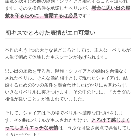
屋敷を残すため他の獣族・シャイアと婚約することを迫られ
ます。その交換条件を承諾したベリルが、
懸命に思い出の屋
敷を守るために、奮闘するは必見
です！
初キスでとろけた表情がエロ可愛い
本作のもう1つの大きな見どころとしては、主人公・ベリルが
人生で初めて体験したキスシーンがあげられます。

思い出の屋敷を守る為、獣族・シャイアとの婚約を余儀なく
されたベリル。そんな婚約相手として現れたシャイアは、結
婚するための3つの条件を顔合わせしたばかりにも関わらず、
いきなりベリルに突きつけます。その中の1つに、『カラダの
相性が良いこと』が含まれていました。

そして、シャイアはその場でベリルへ濃厚な口づけをしま
す。その時にベリルがキスされただけで、
とろけて感じまく
ってしまうエッチな表情
は、うぶな可愛さ満点で興奮してし
まうはずですよ！