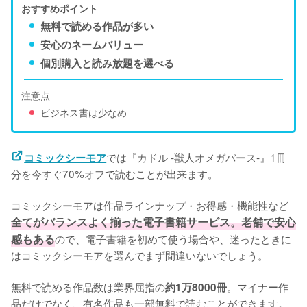
おすすめポイント
無料で読める作品が多い
安心のネームバリュー
個別購入と読み放題を選べる
注意点
ビジネス書は少なめ
では『カドル ‐獣人オメガバース‐』1冊
コミックシーモア
分を今すぐ70%オフで読むことが出来ます。
コミックシーモアは作品ラインナップ・お得感・機能性など
全てがバランスよく揃った電子書籍サービス。老舗で安心
感もある
ので、電子書籍を初めて使う場合や、迷ったときに
はコミックシーモアを選んでまず間違いないでしょう。
無料で読める作品数は業界屈指の
。マイナー作
約1万8000冊
品だけでなく、有名作品も一部無料で読むことができます。