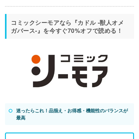
コミックシーモアなら『カドル ‐獣人オメ
ガバース‐』を今すぐ70%オフで読める！
迷ったらこれ！品揃え・お得感・機能性のバランスが
最高