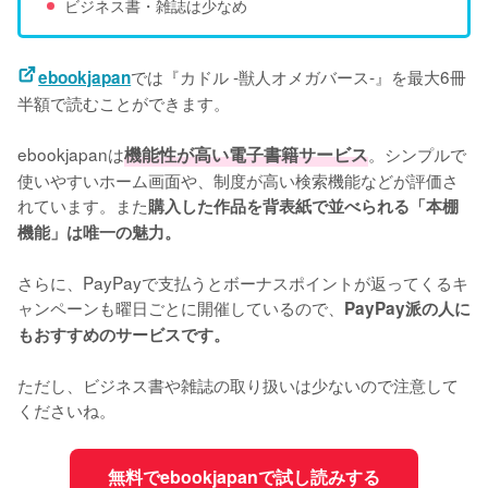
ビジネス書・雑誌は少なめ
では『カドル ‐獣人オメガバース‐』を最大6冊
ebookjapan
半額で読むことができます。
ebookjapanは
機能性が高い電子書籍サービス
。シンプルで
使いやすいホーム画面や、制度が高い検索機能などが評価さ
れています。また
購入した作品を背表紙で並べられる「本棚
機能」は唯一の魅力。
さらに、PayPayで支払うとボーナスポイントが返ってくるキ
ャンペーンも曜日ごとに開催しているので、
PayPay派の人に
もおすすめのサービスです。
ただし、ビジネス書や雑誌の取り扱いは少ないので注意して
くださいね。
無料でebookjapanで試し読みする