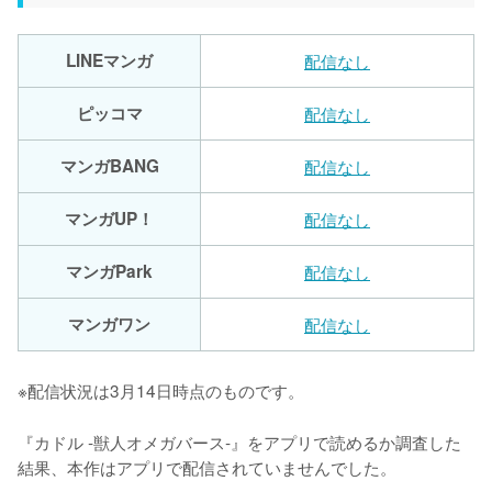
LINEマンガ
配信なし
ピッコマ
配信なし
マンガBANG
配信なし
マンガUP！
配信なし
マンガPark
配信なし
マンガワン
配信なし
※配信状況は3月14日時点のものです。
『カドル ‐獣人オメガバース‐』をアプリで読めるか調査した
結果、本作はアプリで配信されていませんでした。
