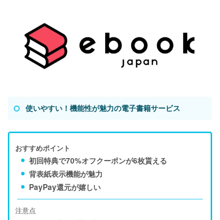
使いやすい！機能性が魅力の電子書籍サービス
おすすめポイント
初回特典で70%オフクーポンが6枚貰える
背表紙表示機能が魅力
PayPay還元が嬉しい
注意点