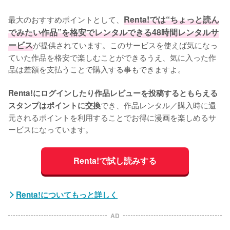
最大のおすすめポイントとして、
Renta!では“ちょっと読ん
でみたい作品”を格安でレンタルできる48時間レンタルサ
ービス
が提供されています。このサービスを使えば気になっ
ていた作品を格安で楽しむことができるうえ、気に入った作
品は差額を支払うことで購入する事もできますよ。
Renta!にログインしたり作品レビューを投稿するともらえる
でき、作品レンタル／購入時に還
スタンプはポイントに交換
元されるポイントを利用することでお得に漫画を楽しめるサ
ービスになっています。
Renta!で試し読みする
Renta!についてもっと詳しく
AD