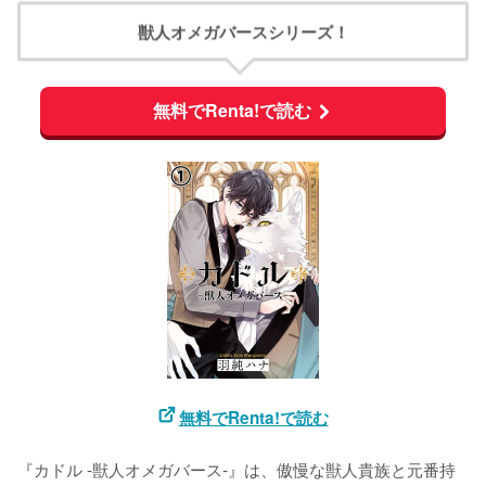
獣人オメガバースシリーズ！
無料でRenta!で読む
無料でRenta!で読む
『カドル ‐獣人オメガバース‐』は、傲慢な獣人貴族と元番持