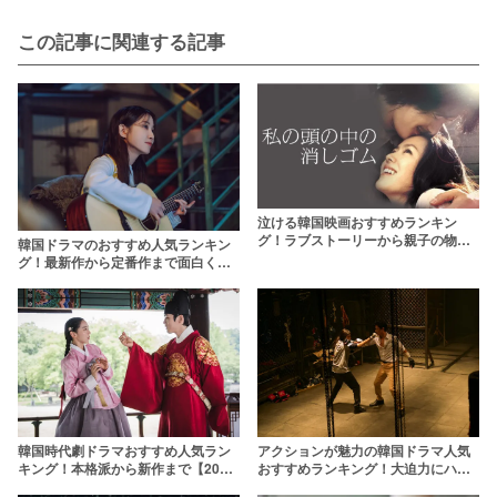
この記事に関連する記事
泣ける韓国映画おすすめランキン
グ！ラブストーリーから親子の物語
韓国ドラマのおすすめ人気ランキン
まで
グ！最新作から定番作まで面白くて
ハマる韓ドラを厳選【2026年】
韓国時代劇ドラマおすすめ人気ラン
アクションが魅力の韓国ドラマ人気
キング！本格派から新作まで【2025
おすすめランキング！大迫力にハラ
年最新】
ハラドキドキ【2025年最新】