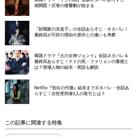
相関図！圧巻の復讐劇が始まる
「財閥家の末息子」の全話あらすじ・ネタバレ！
最終回が不評の理由や原作との違いも考察
韓国ドラマ『火の女神ジョンイ』全話ネタバレ＆
最終回あらすじ！テドの死・ファリョンの最後と
は？登場人物の結末・実話も解説
Netflix『告白の代価』結末までネタバレ・全話あ
らすじ！女性受刑者2人の取引とは？
この記事に関連する特集