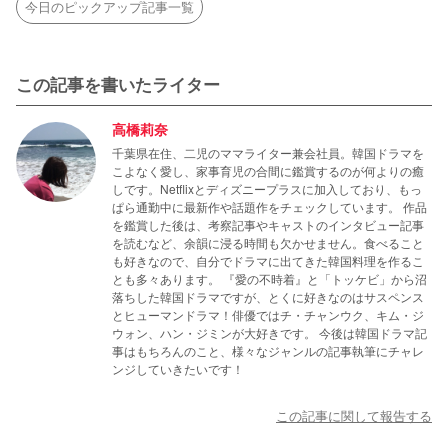
今日のピックアップ記事一覧
この記事を書いたライター
高橋莉奈
千葉県在住、二児のママライター兼会社員。韓国ドラマを
こよなく愛し、家事育児の合間に鑑賞するのが何よりの癒
しです。Netflixとディズニープラスに加入しており、もっ
ぱら通勤中に最新作や話題作をチェックしています。 作品
を鑑賞した後は、考察記事やキャストのインタビュー記事
を読むなど、余韻に浸る時間も欠かせません。食べること
も好きなので、自分でドラマに出てきた韓国料理を作るこ
とも多々あります。 『愛の不時着』と「トッケビ」から沼
落ちした韓国ドラマですが、とくに好きなのはサスペンス
とヒューマンドラマ！俳優ではチ・チャンウク、キム・ジ
ウォン、ハン・ジミンが大好きです。 今後は韓国ドラマ記
事はもちろんのこと、様々なジャンルの記事執筆にチャレ
ンジしていきたいです！
この記事に関して報告する