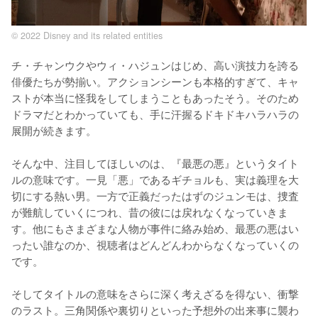
© 2022 Disney and its related entities
チ・チャンウクやウィ・ハジュンはじめ、高い演技力を誇る
俳優たちが勢揃い。アクションシーンも本格的すぎて、キャ
ストが本当に怪我をしてしまうこともあったそう。そのため
ドラマだとわかっていても、手に汗握るドキドキハラハラの
展開が続きます。

そんな中、注目してほしいのは、『最悪の悪』というタイト
ルの意味です。一見「悪」であるギチョルも、実は義理を大
切にする熱い男。一方で正義だったはずのジュンモは、捜査
が難航していくにつれ、昔の彼には戻れなくなっていきま
す。他にもさまざまな人物が事件に絡み始め、最悪の悪はい
ったい誰なのか、視聴者はどんどんわからなくなっていくの
です。

そしてタイトルの意味をさらに深く考えざるを得ない、衝撃
のラスト。三角関係や裏切りといった予想外の出来事に襲わ