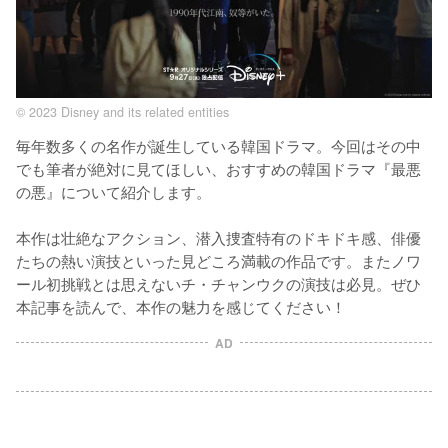
© 2023 Disney and its related entities
毎年数多くの名作が誕生している韓国ドラマ。今回はその中
でも筆者が絶対に見てほしい、おすすめの韓国ドラマ『最悪
の悪』について紹介します。

本作は壮絶なアクション、潜入捜査特有のドキドキ感、俳優
たちの熱い演技といった見どころ満載の作品です。またノワ
ール初挑戦とは思えないチ・チャンウクの演技は必見。ぜひ
本記事を読んで、本作の魅力を感じてください！
AD