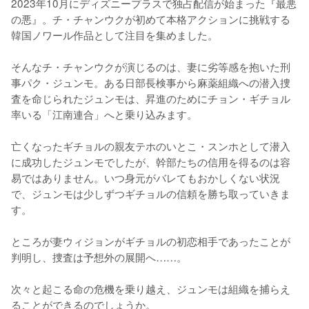
2023年10月にディズニープラスで独占配信が始まった『最悪
の悪』。チ・チャンウクが初めて本格アクションに挑戦する
韓国ノワール作品として注目を集めました。

そんなチ・チャンウクが演じるのは、妻に劣等感を抱いた刑
事パク・ジュンモ。ある日部長検事から麻薬組織への潜入捜
査を命じられたジュンモは、昇進のためにチョン・ギチョル
率いる「江南連合」へと乗り込みます。

亡くなったギチョルの親友テホのいとこ・スンホとして潜入
に成功したジュンモでしたが、幹部たちの信用を得るのは容
易ではありません。いつ身元がバレてもおかしくない状況
で、ジュンモは少しずつギチョルの信頼を勝ち取っていきま
す。

ところが妻ウィジョンがギチョルの初恋相手であったことが
判明し、捜査は予想外の展開へ……。

次々と起こる命の危機を乗り越え、ジュンモは組織を捕らえ
ることができるのでしょうか。